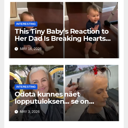
INTERESTING
This Tiny Baby’s Reaction to
Her Dad Is Breaking Hearts
Everywhere
MAY 16, 2026
INTERESTING
Odota kunnes näet
lopputuloksen… se on
uskomaton
MAY 3, 2026