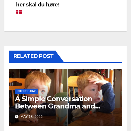
her skal du høre!
RELATED POST
INTERESTING
A Simple Conversation
Between Grandma and
Toddler Is Going Vira
MAY 18, 2026