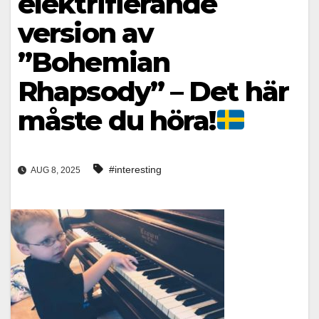
elektrifierande
version av
”Bohemian
Rhapsody” – Det här
måste du höra!
#interesting
AUG 8, 2025