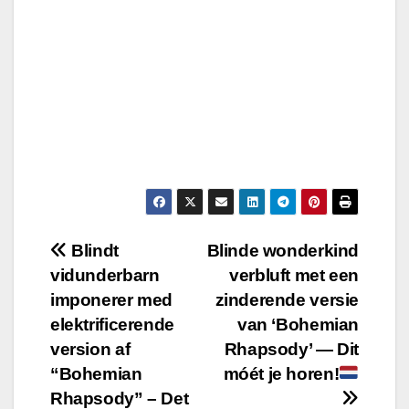
Post
Blindt
Blinde wonderkind
vidunderbarn
verbluft met een
navigation
imponerer med
zinderende versie
elektrificerende
van ‘Bohemian
version af
Rhapsody’ — Dit
“Bohemian
móét je horen!
Rhapsody” – Det