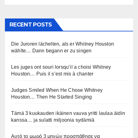
RECENT POSTS
Die Juroren lächelten, als er Whitney Houston
wählte… Dann begann er zu singen
Les juges ont souri lorsqu’il a choisi Whitney
Houston… Puis il s’est mis à chanter
Judges Smiled When He Chose Whitney
Houston… Then He Started Singing
Tämä 3 kuukauden ikäinen vauva yritti laulaa äidin
kanssa… ja sulatti miljoonia sydämiä
Αυτό το μωρό 3 μηνών προσπάθησε να