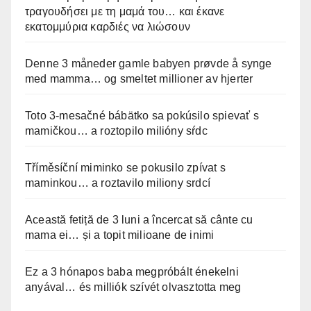
τραγουδήσει με τη μαμά του… και έκανε
εκατομμύρια καρδιές να λιώσουν
Denne 3 måneder gamle babyen prøvde å synge
med mamma… og smeltet millioner av hjerter
Toto 3-mesačné bábätko sa pokúsilo spievať s
mamičkou… a roztopilo milióny sŕdc
Tříměsíční miminko se pokusilo zpívat s
maminkou… a roztavilo miliony srdcí
Această fetiță de 3 luni a încercat să cânte cu
mama ei… și a topit milioane de inimi
Ez a 3 hónapos baba megpróbált énekelni
anyával… és milliók szívét olvasztotta meg