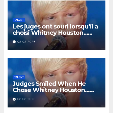
TALENT
Les juges ont souri lorsqu’il a
choisi Whitney Houston…
Puis il s’est mis à chanter
08.08.2026
TALENT
Judges Smiled When He
Chose Whitney Houston…
Then He Started Singing
08.08.2026