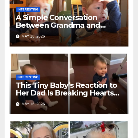
INTERESTING
A Simple Conversation
Between Grandma and
Toddler Is Going Vira
MAY 18, 2026
INTERESTING
This Tiny Baby’s Reaction to
Her Dad Is Breaking Hearts
Everywhere
MAY 16, 2026