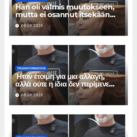
Hän oli valmis muutokseen,
mutta ei osannut itsekään
odottaa tällaista lopputulosta
09.08.2026
TRANSFORMATION
Ήταν έτοιμη για μια αλλαγή,
αλλά ούτε η ίδια δεν περίμενε
αυτό το αποτέλεσμα
09.08.2026