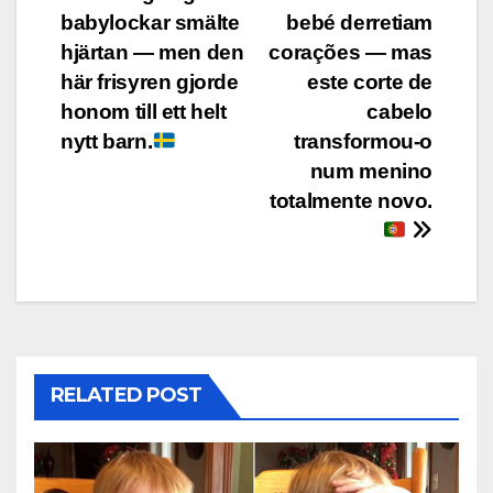
Post
babylockar smälte
bebé derretiam
navigation
hjärtan — men den
corações — mas
här frisyren gjorde
este corte de
honom till ett helt
cabelo
nytt barn.
transformou-o
num menino
totalmente novo.
RELATED POST