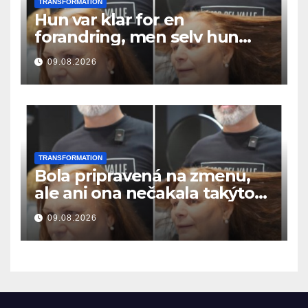
TRANSFORMATION
Hun var klar for en
forandring, men selv hun
hadde ikke forventet dette
09.08.2026
resultatet
TRANSFORMATION
Bola pripravená na zmenu,
ale ani ona nečakala takýto
výsledok
09.08.2026