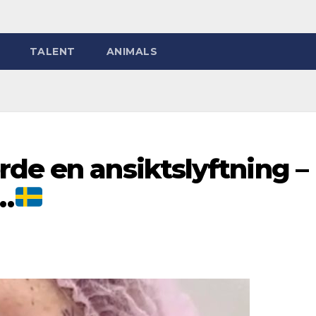
TALENT
ANIMALS
de en ansiktslyftning –
t…