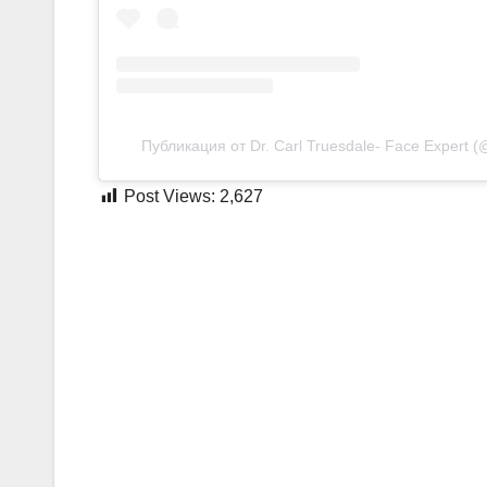
Публикация от Dr. Carl Truesdale- Face Expert (
Post Views:
2,627