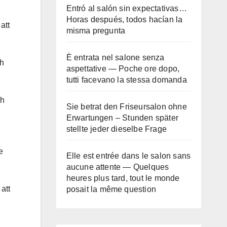
Entró al salón sin expectativas…
Horas después, todos hacían la
att
misma pregunta
È entrata nel salone senza
ch
aspettative — Poche ore dopo,
tutti facevano la stessa domanda
ch
Sie betrat den Friseursalon ohne
Erwartungen – Stunden später
stellte jeder dieselbe Frage
e
Elle est entrée dans le salon sans
aucune attente — Quelques
heures plus tard, tout le monde
att
posait la même question