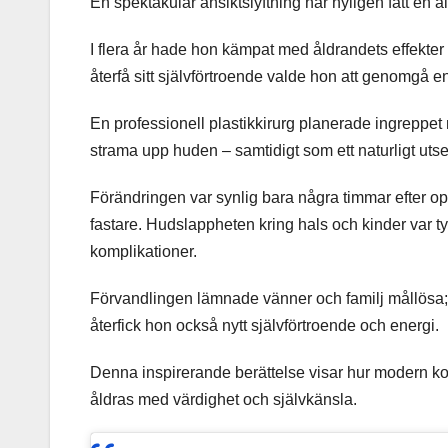
En spektakulär ansiktslyftning har nyligen fått en ä
I flera år hade hon kämpat med åldrandets effekter i
återfå sitt självförtroende valde hon att genomgå e
En professionell plastikkirurg planerade ingreppet 
strama upp huden – samtidigt som ett naturligt ut
Förändringen var synlig bara några timmar efter op
fastare. Hudslappheten kring hals och kinder var t
komplikationer.
Förvandlingen lämnade vänner och familj mållösa;
återfick hon också nytt självförtroende och energi.
Denna inspirerande berättelse visar hur modern kos
åldras med värdighet och självkänsla.