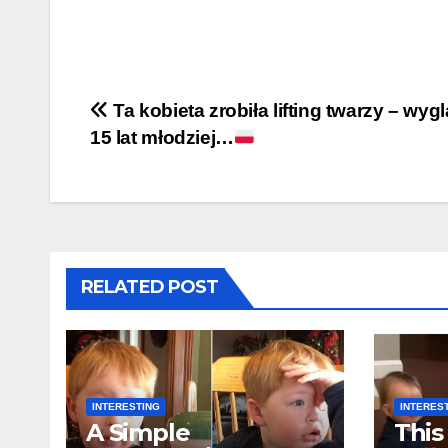
Post
Ta kobieta zrobiła lifting twarzy – wyg
15 lat młodziej…
navigation
RELATED POST
INTERESTING
INTERES
A Simple
This