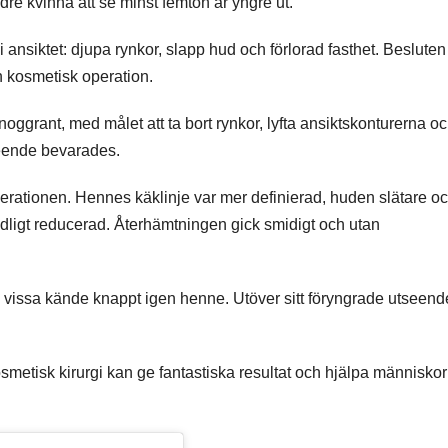
ldre kvinna att se minst femton år yngre ut.
 ansiktet: djupa rynkor, slapp hud och förlorad fasthet. Besluten 
n kosmetisk operation.
noggrant, med målet att ta bort rynkor, lyfta ansiktskonturerna o
seende bevarades.
erationen. Hennes käklinje var mer definierad, huden slätare o
ydligt reducerad. Återhämtningen gick smidigt och utan
 vissa kände knappt igen henne. Utöver sitt föryngrade utseend
metisk kirurgi kan ge fantastiska resultat och hjälpa människor 