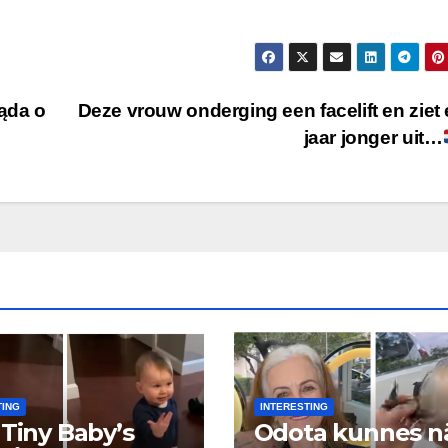
ląda o
Deze vrouw onderging een facelift en ziet 
jaar jonger uit…
TING
INTERESTING
 Tiny Baby’s
Odota kunnes n