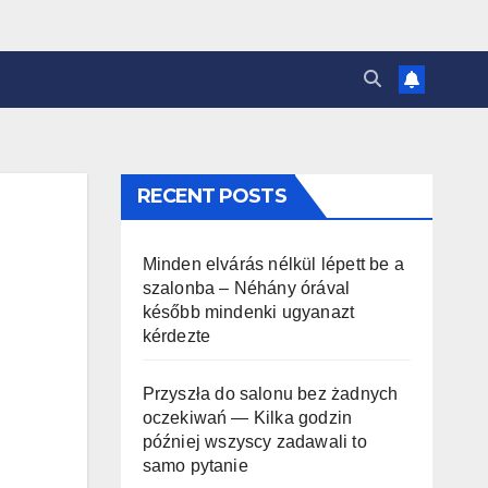
RECENT POSTS
Minden elvárás nélkül lépett be a
szalonba – Néhány órával
később mindenki ugyanazt
kérdezte
Przyszła do salonu bez żadnych
oczekiwań — Kilka godzin
później wszyscy zadawali to
samo pytanie