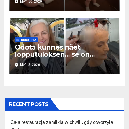
MAY 16, 2026
INTERESTING
Odota kunnes näet
lopputuloksen… se on
uskomaton
MAY 3, 2026
RECENT POSTS
Cała restauracja zamilkła w chwili, gdy otworzyła
usta