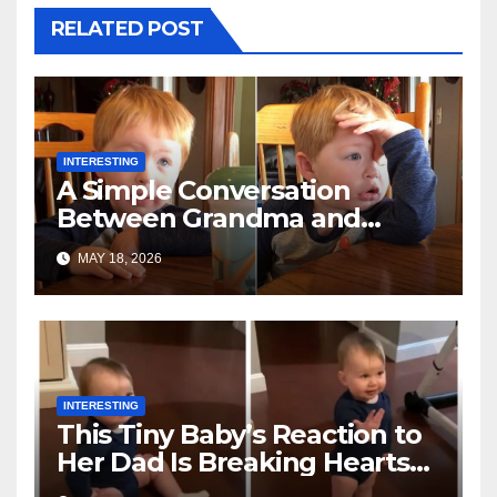
RELATED POST
INTERESTING
A Simple Conversation
Between Grandma and
Toddler Is Going Vira
MAY 18, 2026
INTERESTING
This Tiny Baby’s Reaction to
Her Dad Is Breaking Hearts
Everywhere