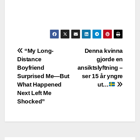
Post
“My Long-
Denna kvinna
Distance
gjorde en
navigation
Boyfriend
ansiktslyftning –
Surprised Me—But
ser 15 år yngre
What Happened
ut…
Next Left Me
Shocked”