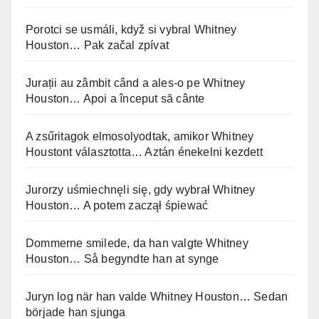
Porotci se usmáli, když si vybral Whitney
Houston… Pak začal zpívat
Jurații au zâmbit când a ales-o pe Whitney
Houston… Apoi a început să cânte
A zsűritagok elmosolyodtak, amikor Whitney
Houstont választotta… Aztán énekelni kezdett
Jurorzy uśmiechnęli się, gdy wybrał Whitney
Houston… A potem zaczął śpiewać
Dommerne smilede, da han valgte Whitney
Houston… Så begyndte han at synge
Juryn log när han valde Whitney Houston… Sedan
började han sjunga