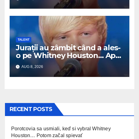
TALENT
Jurații au zâmbit când a ales-
o pe Whitney Houston… Apoi
a început să cânte
AUG 8, 2026
RECENT POSTS
Porotcovia sa usmiali, keď si vybral Whitney
Houston… Potom začal spievať