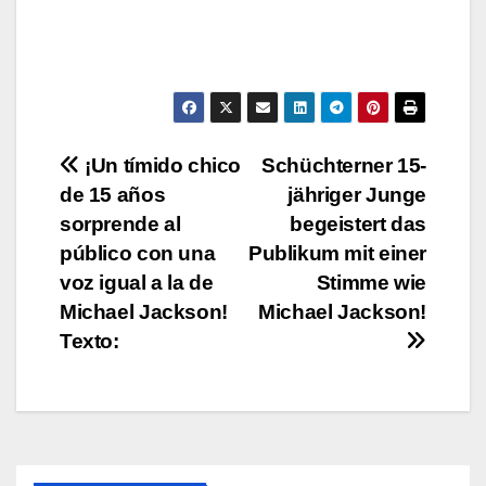
Post
¡Un tímido chico
Schüchterner 15-
de 15 años
jähriger Junge
navigation
sorprende al
begeistert das
público con una
Publikum mit einer
voz igual a la de
Stimme wie
Michael Jackson!
Michael Jackson!
Texto: