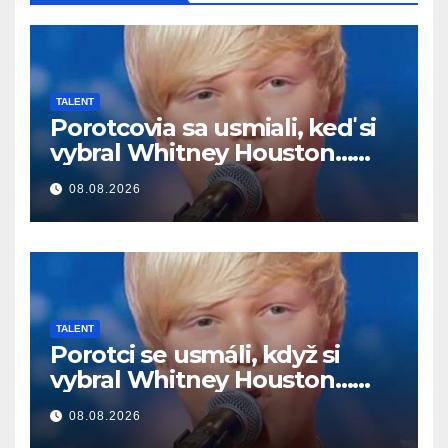
TALENT
Porotcovia sa usmiali, keď si
vybral Whitney Houston…
Potom začal spievať
08.08.2026
TALENT
Porotci se usmáli, když si
vybral Whitney Houston…
Pak začal zpívat
08.08.2026