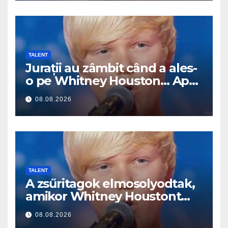
TALENT
Jurații au zâmbit când a ales-
o pe Whitney Houston… Apoi
a început să cânte
08.08.2026
TALENT
A zsűritagok elmosolyodtak,
amikor Whitney Houstont
választotta… Aztán énekelni
08.08.2026
kezdett