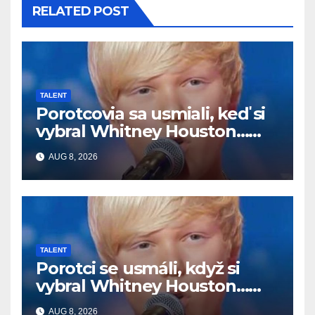
RELATED POST
TALENT
Porotcovia sa usmiali, keď si
vybral Whitney Houston…
Potom začal spievať
AUG 8, 2026
TALENT
Porotci se usmáli, když si
vybral Whitney Houston…
Pak začal zpívat
AUG 8, 2026