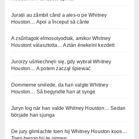
Jurații au zâmbit când a ales-o pe Whitney
Houston… Apoi a început să cânte
A zsűritagok elmosolyodtak, amikor Whitney
Houstont választotta… Aztán énekelni kezdett
Jurorzy uśmiechnęli się, gdy wybrał Whitney
Houston… A potem zaczął śpiewać
Dommerne smilede, da han valgte Whitney
Houston… Så begyndte han at synge
Juryn log när han valde Whitney Houston… Sedan
började han sjunga
De jury glimlachte toen hij Whitney Houston koos…
Toen begon hij te zingen