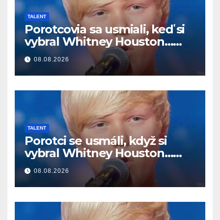
TALENT
Porotcovia sa usmiali, keď si
vybral Whitney Houston…
Potom začal spievať
08.08.2026
TALENT
Porotci se usmáli, když si
vybral Whitney Houston…
Pak začal zpívat
08.08.2026