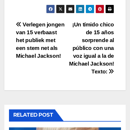
Post
Verlegen jongen
¡Un tímido chico
van 15 verbaast
de 15 años
navigation
het publiek met
sorprende al
een stem net als
público con una
Michael Jackson!
voz igual a la de
Michael Jackson!
Texto:
RELATED POST