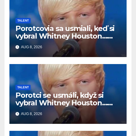
TALENT
Porotcovia sa usmiali, keď si
vybral Whitney Houston…
Potom začal spievať
AUG 8, 2026
TALENT
Porotci se usmáli, když si
vybral Whitney Houston…
Pak začal zpívat
AUG 8, 2026