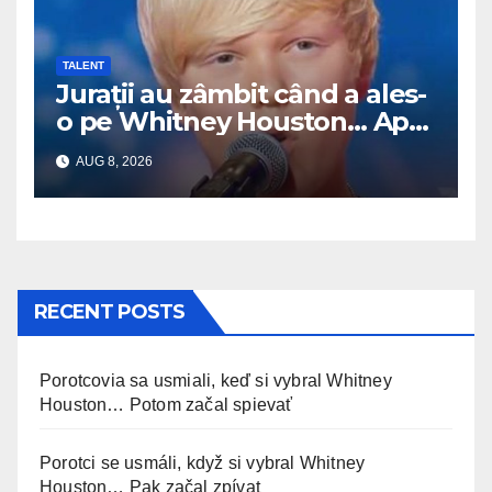
TALENT
Jurații au zâmbit când a ales-
o pe Whitney Houston… Apoi
a început să cânte
AUG 8, 2026
RECENT POSTS
Porotcovia sa usmiali, keď si vybral Whitney
Houston… Potom začal spievať
Porotci se usmáli, když si vybral Whitney
Houston… Pak začal zpívat