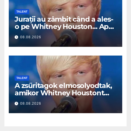
TALENT
Jurații au zâmbit când a ales-
o pe Whitney Houston… Apoi
a început să cânte
08.08.2026
TALENT
A zsűritagok elmosolyodtak,
amikor Whitney Houstont
választotta… Aztán énekelni
08.08.2026
kezdett