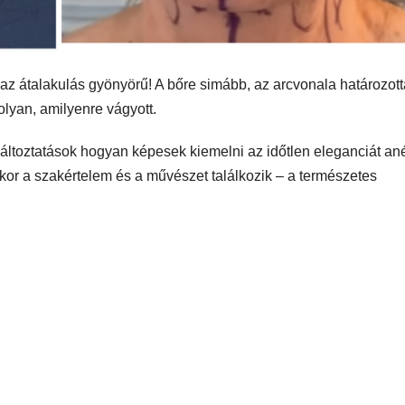
s az átalakulás gyönyörű! A bőre simább, az arcvonala határozot
lyan, amilyenre vágyott.
 változtatások hogyan képesek kiemelni az időtlen eleganciát ané
ikor a szakértelem és a művészet találkozik – a természetes