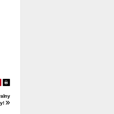
ralny
cy!