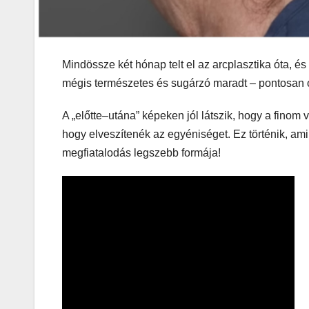
Mindössze két hónap telt el az arcplasztika óta, é
mégis természetes és sugárzó maradt – pontosan o
A „előtte–utána” képeken jól látszik, hogy a finom
hogy elveszítenék az egyéniséget. Ez történik, am
megfiatalodás legszebb formája!