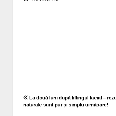
Post
La două luni după liftingul facial – rezu
naturale sunt pur și simplu uimitoare!
navigation