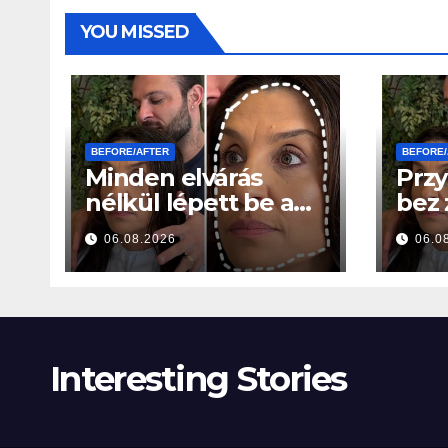
YOU MISSED
BEFORE/AFTER
BEFORE/
Minden elvárás
Przy
nélkül lépett be a
bez
szalonba – Néhány
ocze
06.08.2026
06.0
órával később
godz
mindenki ugyanazt
wszy
kérdezte
sam
Interesting Stories