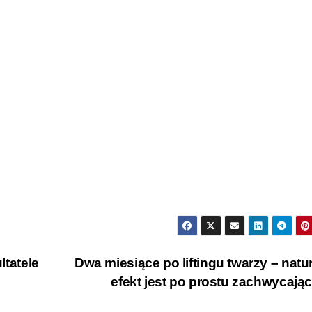
ltatele
Dwa miesiące po liftingu twarzy – natu
efekt jest po prostu zachwycają