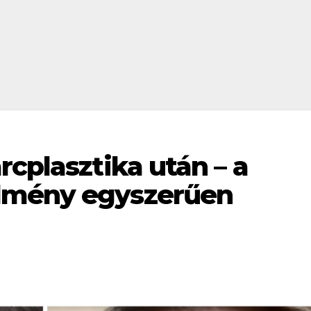
rcplasztika után – a
dmény egyszerűen