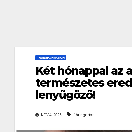
TRANSFORMATION
Két hónappal az a
természetes ere
lenyűgöző!
#hungarian
NOV 4, 2025