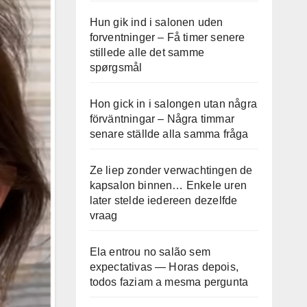
Hun gik ind i salonen uden
forventninger – Få timer senere
stillede alle det samme
spørgsmål
Hon gick in i salongen utan några
förväntningar – Några timmar
senare ställde alla samma fråga
Ze liep zonder verwachtingen de
kapsalon binnen… Enkele uren
later stelde iedereen dezelfde
vraag
Ela entrou no salão sem
expectativas — Horas depois,
todos faziam a mesma pergunta