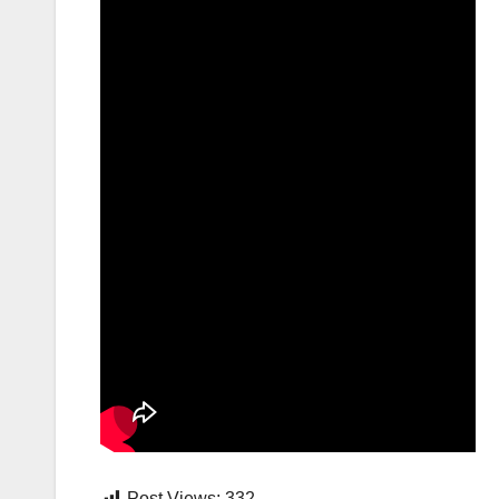
Post Views:
332