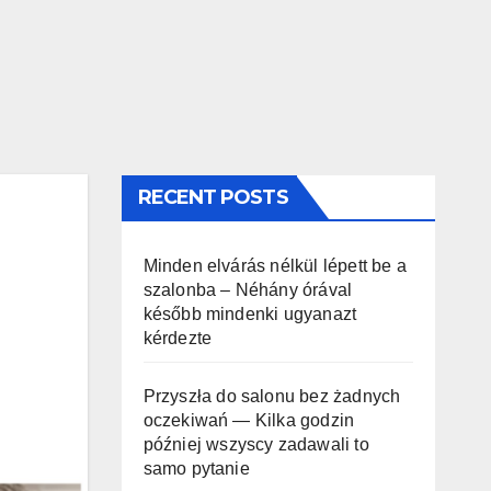
RECENT POSTS
Minden elvárás nélkül lépett be a
szalonba – Néhány órával
később mindenki ugyanazt
kérdezte
Przyszła do salonu bez żadnych
oczekiwań — Kilka godzin
później wszyscy zadawali to
samo pytanie