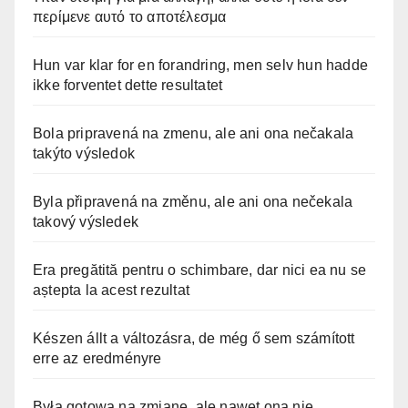
περίμενε αυτό το αποτέλεσμα
Hun var klar for en forandring, men selv hun hadde
ikke forventet dette resultatet
Bola pripravená na zmenu, ale ani ona nečakala
takýto výsledok
Byla připravená na změnu, ale ani ona nečekala
takový výsledek
Era pregătită pentru o schimbare, dar nici ea nu se
aștepta la acest rezultat
Készen állt a változásra, de még ő sem számított
erre az eredményre
Była gotowa na zmianę, ale nawet ona nie