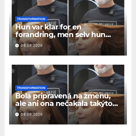
TRANSFORMATION
Hun var klar for en
forandring, men selv hun
hadde ikke forventet dette
09.08.2026
resultatet
TRANSFORMATION
Bola pripravená na zmenu,
ale ani ona nečakala takýto
výsledok
09.08.2026