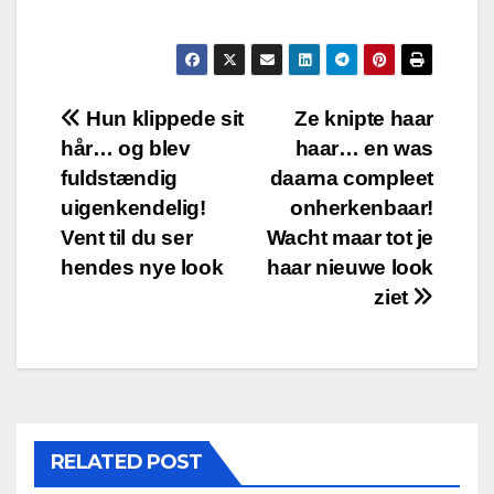
Post
Hun klippede sit
Ze knipte haar
hår… og blev
haar… en was
navigation
fuldstændig
daarna compleet
uigenkendelig!
onherkenbaar!
Vent til du ser
Wacht maar tot je
hendes nye look
haar nieuwe look
ziet
RELATED POST