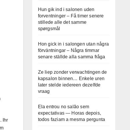
Hun gik ind i salonen uden
forventninger – Få timer senere
stillede alle det samme
spørgsmål
Hon gick in i salongen utan några
förväntningar – Några timmar
senare ställde alla samma fråga
Ze liep zonder verwachtingen de
kapsalon binnen… Enkele uren
later stelde iedereen dezelfde
vraag
n
Ela entrou no salão sem
expectativas — Horas depois,
todos faziam a mesma pergunta
 Ihr
em