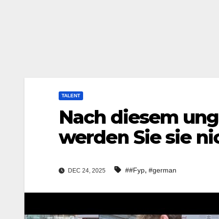
TALENT
Nach diesem ung
werden Sie sie n
,
##Fyp
#german
DEC 24, 2025