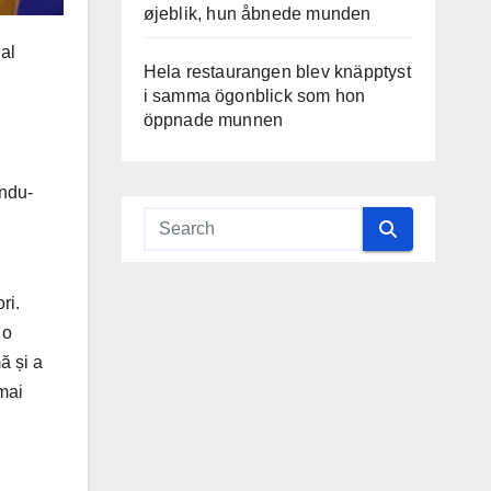
øjeblik, hun åbnede munden
al
Hela restaurangen blev knäpptyst
i samma ögonblick som hon
öppnade munnen
.
indu-
ri.
 o
ă și a
 mai