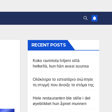
RECENT POSTS
Koko ravintola hiljeni sillä
hetkellä, kun hän avasi suunsa
Ολόκληρο το εστιατόριο σιώπησε
τη στιγμή που άνοιξε το στόμα της
Hele restauranten ble stille i det
øyeblikket hun åpnet munnen