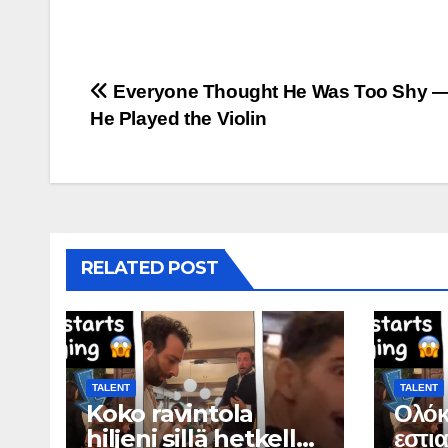
Post
Everyone Thought He Was Too Shy 
He Played the Violin
navigation
RELATED POST
TALENT
TALENT
Koko ravintola
Ολόκ
hiljeni sillä hetkellä,
εστι