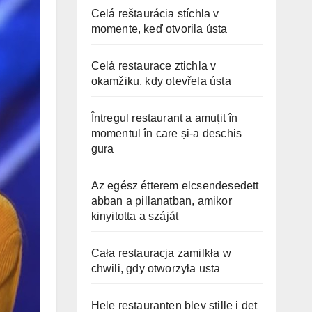
Celá reštaurácia stíchla v
momente, keď otvorila ústa
Celá restaurace ztichla v
okamžiku, kdy otevřela ústa
Întregul restaurant a amuțit în
momentul în care și-a deschis
gura
Az egész étterem elcsendesedett
abban a pillanatban, amikor
kinyitotta a száját
Cała restauracja zamilkła w
chwili, gdy otworzyła usta
Hele restauranten blev stille i det