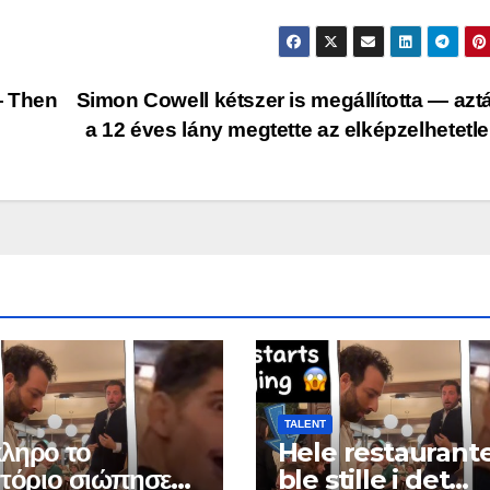
— Then
Simon Cowell kétszer is megállította — azt
a 12 éves lány megtette az elképzelhetetl
TALENT
ληρο το
Hele restaurant
ατόριο σιώπησε
ble stille i det