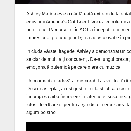
Ashley Marina este o cântăreață extrem de talentat
emisiunii America’s Got Talent. Vocea ei puternică ș
publicului. Parcursul ei în AGT a început cu o inte
impresionat profund juriul și i-a adus o ovație în pi
În ciuda vârstei fragede, Ashley a demonstrat un con
se clar de mulți alți concurenți. De-a lungul prestați
emoțională puternică pe care o are cu muzica.
Un moment cu adevărat memorabil a avut loc în timp
Deși neașteptat, acest gest reflecta stilul său sincer
încuraja să aibă încredere în talentul ei și să mear
folosit feedbackul pentru a-și ridica interpretarea la
sigură pe sine.