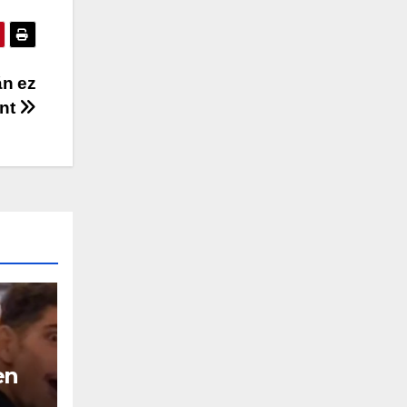
án ez
ent
en