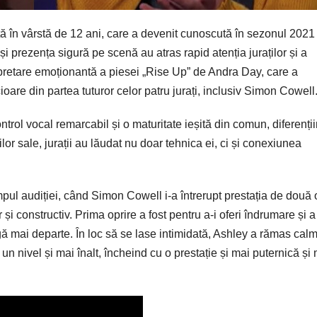
ă în vârstă de 12 ani, care a devenit cunoscută în sezonul 2021 
i prezența sigură pe scenă au atras rapid atenția juraților și a
rpretare emoționantă a piesei „Rise Up” de Andra Day, care a
cioare din partea tuturor celor patru jurați, inclusiv Simon Cowell
trol vocal remarcabil și o maturitate ieșită din comun, diferenți
ilor sale, jurații au lăudat nu doar tehnica ei, ci și conexiunea
ul audiției, când Simon Cowell i-a întrerupt prestația de două o
 și constructiv. Prima oprire a fost pentru a-i oferi îndrumare și a
gă mai departe. În loc să se lase intimidată, Ashley a rămas calm
 un nivel și mai înalt, încheind cu o prestație și mai puternică și