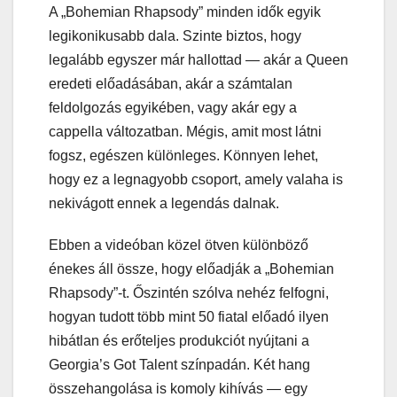
A „Bohemian Rhapsody” minden idők egyik
legikonikusabb dala. Szinte biztos, hogy
legalább egyszer már hallottad — akár a Queen
eredeti előadásában, akár a számtalan
feldolgozás egyikében, vagy akár egy a
cappella változatban. Mégis, amit most látni
fogsz, egészen különleges. Könnyen lehet,
hogy ez a legnagyobb csoport, amely valaha is
nekivágott ennek a legendás dalnak.
Ebben a videóban közel ötven különböző
énekes áll össze, hogy előadják a „Bohemian
Rhapsody”-t. Őszintén szólva nehéz felfogni,
hogyan tudott több mint 50 fiatal előadó ilyen
hibátlan és erőteljes produkciót nyújtani a
Georgia’s Got Talent színpadán. Két hang
összehangolása is komoly kihívás — egy