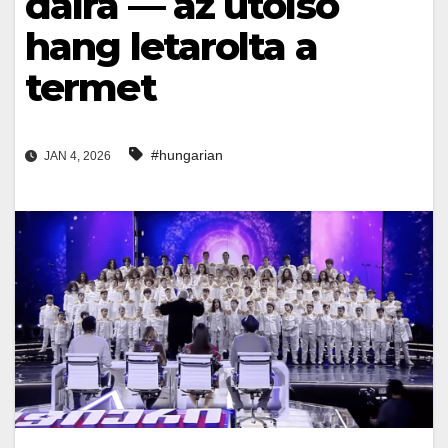
dalra — az utolsó
hang letarolta a
termet
#hungarian
JAN 4, 2026