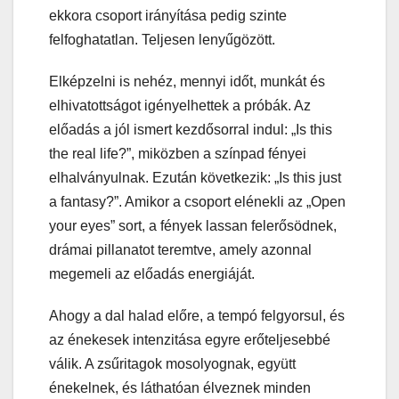
ekkora csoport irányítása pedig szinte
felfoghatatlan. Teljesen lenyűgözött.
Elképzelni is nehéz, mennyi időt, munkát és
elhivatottságot igényelhettek a próbák. Az
előadás a jól ismert kezdősorral indul: „Is this
the real life?”, miközben a színpad fényei
elhalványulnak. Ezután következik: „Is this just
a fantasy?”. Amikor a csoport elénekli az „Open
your eyes” sort, a fények lassan felerősödnek,
drámai pillanatot teremtve, amely azonnal
megemeli az előadás energiáját.
Ahogy a dal halad előre, a tempó felgyorsul, és
az énekesek intenzitása egyre erőteljesebbé
válik. A zsűritagok mosolyognak, együtt
énekelnek, és láthatóan élveznek minden