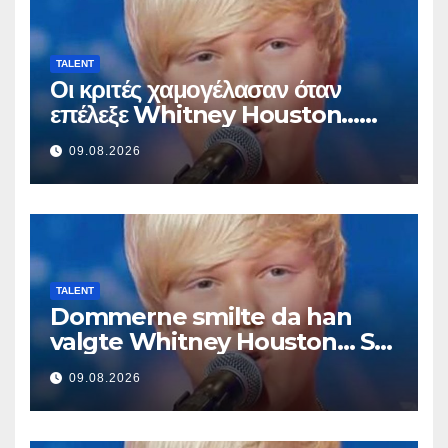
TALENT
Οι κριτές χαμογέλασαν όταν
επέλεξε Whitney Houston…
Μετά άρχισε να τραγουδά
09.08.2026
TALENT
Dommerne smilte da han
valgte Whitney Houston… Så
begynte han å synge
09.08.2026