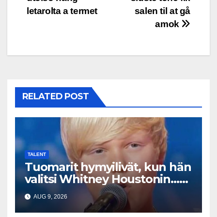
letarolta a termet
salen til at gå
amok
RELATED POST
TALENT
Tuomarit hymyilivät, kun hän
valitsi Whitney Houstonin…
Sitten hän alkoi laulaa
AUG 9, 2026