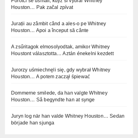
Porotci se usmáli, když si vybral Whitney
Houston… Pak začal zpívat
Jurații au zâmbit când a ales-o pe Whitney
Houston… Apoi a început să cânte
A zsűritagok elmosolyodtak, amikor Whitney
Houstont választotta… Aztán énekelni kezdett
Jurorzy uśmiechnęli się, gdy wybrał Whitney
Houston… A potem zaczął śpiewać
Dommerne smilede, da han valgte Whitney
Houston… Så begyndte han at synge
Juryn log när han valde Whitney Houston… Sedan
började han sjunga