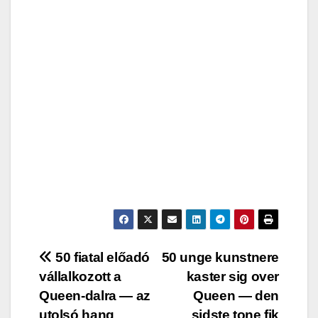
Post
50 fiatal előadó
50 unge kunstnere
vállalkozott a
kaster sig over
navigation
Queen-dalra — az
Queen — den
utolsó hang
sidste tone fik