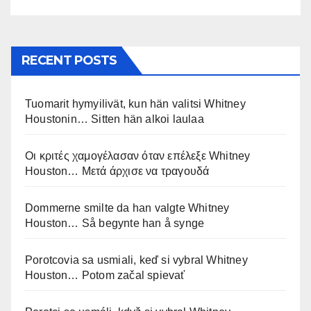
RECENT POSTS
Tuomarit hymyilivät, kun hän valitsi Whitney
Houstonin… Sitten hän alkoi laulaa
Οι κριτές χαμογέλασαν όταν επέλεξε Whitney
Houston… Μετά άρχισε να τραγουδά
Dommerne smilte da han valgte Whitney
Houston… Så begynte han å synge
Porotcovia sa usmiali, keď si vybral Whitney
Houston… Potom začal spievať