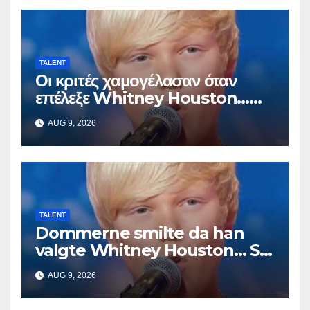
TALENT
Οι κριτές χαμογέλασαν όταν
επέλεξε Whitney Houston…
Μετά άρχισε να τραγουδά
AUG 9, 2026
TALENT
Dommerne smilte da han
valgte Whitney Houston… Så
begynte han å synge
AUG 9, 2026