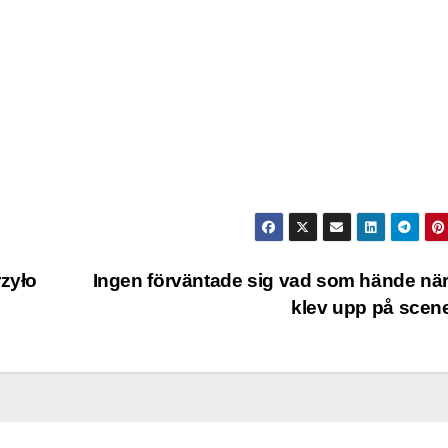
rzyło
Ingen förväntade sig vad som hände nä
klev upp på sce