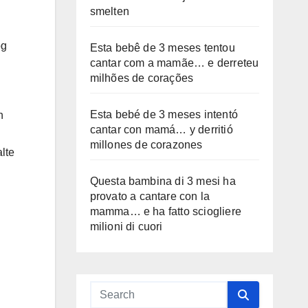
smelten
og
Esta bebê de 3 meses tentou
cantar com a mamãe… e derreteu
milhões de corações
Esta bebé de 3 meses intentó
n
cantar con mamá… y derritió
millones de corazones
lte
Questa bambina di 3 mesi ha
provato a cantare con la
n
mamma… e ha fatto sciogliere
milioni di cuori