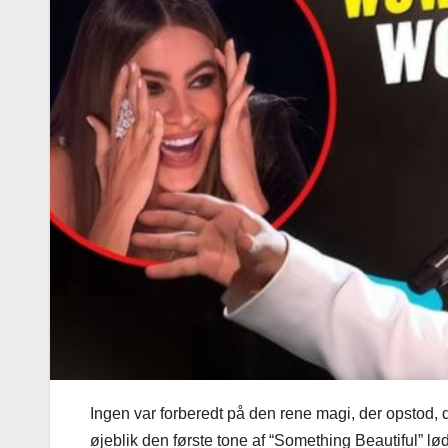
Ingen var forberedt på den rene magi, der opstod, 
øjeblik den første tone af “Something Beautiful” l