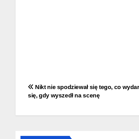
Post
Nikt nie spodziewał się tego, co wyda
się, gdy wyszedł na scenę
navigation