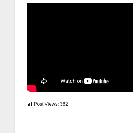
Post Views:
382