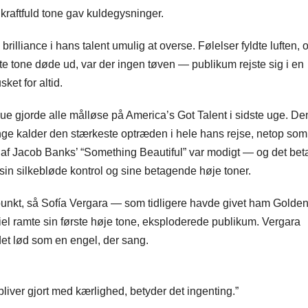
raftfuld tone gav kuldegysninger.
illiance i hans talent umulig at overse. Følelser fyldte luften, 
te tone døde ud, var der ingen tøven — publikum rejste sig i en
ket for altid.
que gjorde alle målløse på America’s Got Talent i sidste uge. De
ange kalder den stærkeste optræden i hele hans rejse, netop som
t af Jacob Banks’ “Something Beautiful” var modigt — og det beta
sin silkebløde kontrol og sine betagende høje toner.
nkt, så Sofía Vergara — som tidligere havde givet ham Golde
iel ramte sin første høje tone, eksploderede publikum. Vergara
det lød som en engel, der sang.
e bliver gjort med kærlighed, betyder det ingenting.”