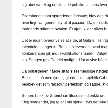
sig ubesværet og omsluttede publikum, mens hver k
Efterhånden som optrædenen fortsatte, blev den rå br
hver linje var gennemsyret af passion. Da den sids
tordnende stående ovation. Et øjeblik, der bliver hus
Det er ingen overdrivelse at sige, at Gabriel Henri
talentfulde sanger fra Brasilien leverede, hvad m
konkurrencen gik ind i kvalifikationsrunden. Valge
sig. Sangen gav Gabriel mulighed for at vise både 
Da optrædenen nåede sit følelsesmæssige højdepu
Buzzer — på med tydelig glæde. I det øjeblik Gabr
beskrev det som “absolut perfektion” og sagde, at 
Senere beskrev Gabriel sin filosofi med enkle ord:
“Jeg synger det, jeg føler i mit hjerte. Hvis det ikk