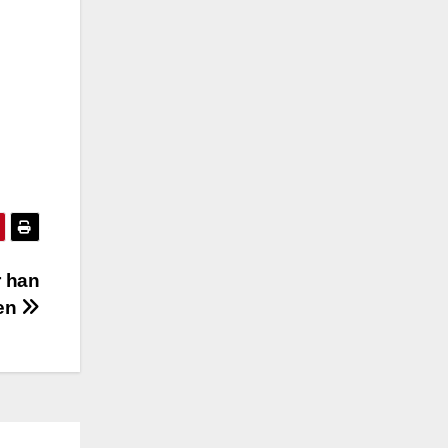
r han
nen