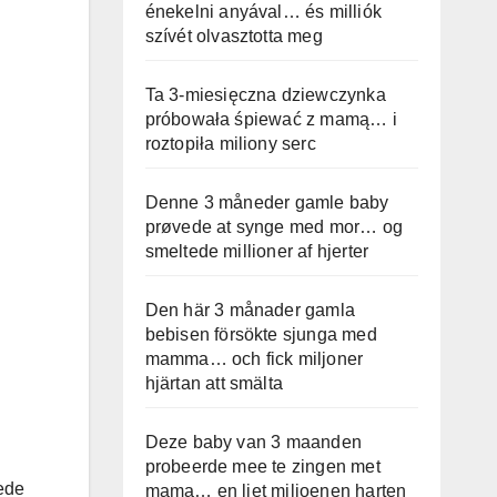
énekelni anyával… és milliók
szívét olvasztotta meg
Ta 3-miesięczna dziewczynka
próbowała śpiewać z mamą… i
roztopiła miliony serc
Denne 3 måneder gamle baby
prøvede at synge med mor… og
smeltede millioner af hjerter
Den här 3 månader gamla
bebisen försökte sjunga med
mamma… och fick miljoner
hjärtan att smälta
Deze baby van 3 maanden
probeerde mee te zingen met
tede
mama… en liet miljoenen harten