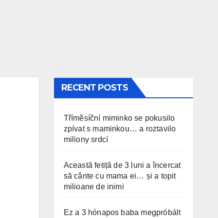
RECENT POSTS
Tříměsíční miminko se pokusilo
zpívat s maminkou… a roztavilo
miliony srdcí
Această fetiță de 3 luni a încercat
să cânte cu mama ei… și a topit
milioane de inimi
Ez a 3 hónapos baba megpróbált