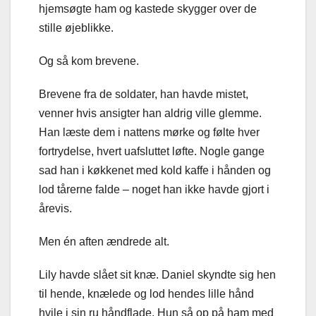
hjemsøgte ham og kastede skygger over de
stille øjeblikke.
Og så kom brevene.
Brevene fra de soldater, han havde mistet,
venner hvis ansigter han aldrig ville glemme.
Han læste dem i nattens mørke og følte hver
fortrydelse, hvert uafsluttet løfte. Nogle gange
sad han i køkkenet med kold kaffe i hånden og
lod tårerne falde – noget han ikke havde gjort i
årevis.
Men én aften ændrede alt.
Lily havde slået sit knæ. Daniel skyndte sig hen
til hende, knælede og lod hendes lille hånd
hvile i sin ru håndflade. Hun så op på ham med