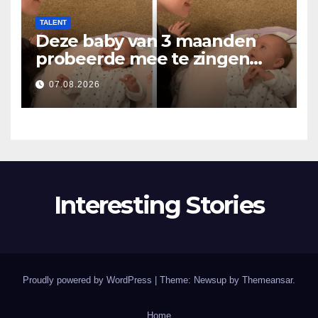
TALENT
Deze baby van 3 maanden
probeerde mee te zingen
met mama… en liet
07.08.2026
miljoenen harten smelten
Interesting Stories
Proudly powered by WordPress
|
Theme: Newsup by
Themeansar
.
Home