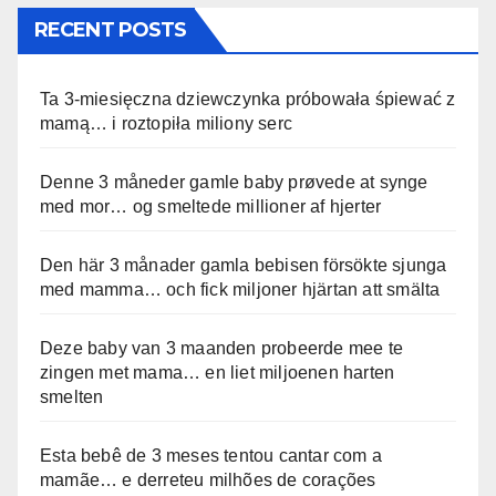
RECENT POSTS
Ta 3-miesięczna dziewczynka próbowała śpiewać z
mamą… i roztopiła miliony serc
Denne 3 måneder gamle baby prøvede at synge
med mor… og smeltede millioner af hjerter
Den här 3 månader gamla bebisen försökte sjunga
med mamma… och fick miljoner hjärtan att smälta
Deze baby van 3 maanden probeerde mee te
zingen met mama… en liet miljoenen harten
smelten
Esta bebê de 3 meses tentou cantar com a
mamãe… e derreteu milhões de corações