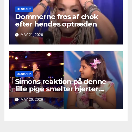
DENMARK
Dommerne frøs af chok
efter hendes optræden
MAY 21, 2026
DENMARK
Simons reaktion på denne
lille pige smelter hjerter
overalt
MAY 20, 2026