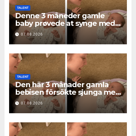
TALENT
Denne 3 måneder gamle
baby prøvede at synge med
mor… og smeltede millioner
07.08.2026
af hjerter
TALENT
Den här 3 månader gamla
bebisen försökte sjunga med
mamma… och fick miljoner
07.08.2026
hjärtan att smälta