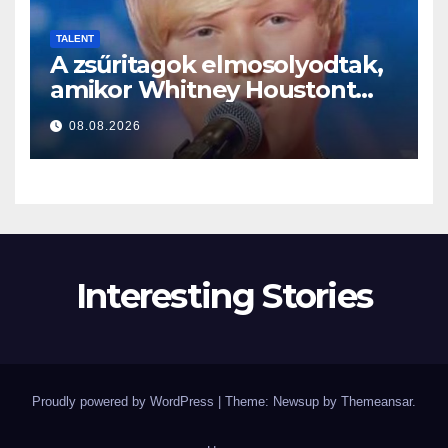
TALENT
A zsűritagok elmosolyodtak,
amikor Whitney Houstont
választotta… Aztán énekelni
08.08.2026
kezdett
Interesting Stories
Proudly powered by WordPress
|
Theme: Newsup by
Themeansar
.