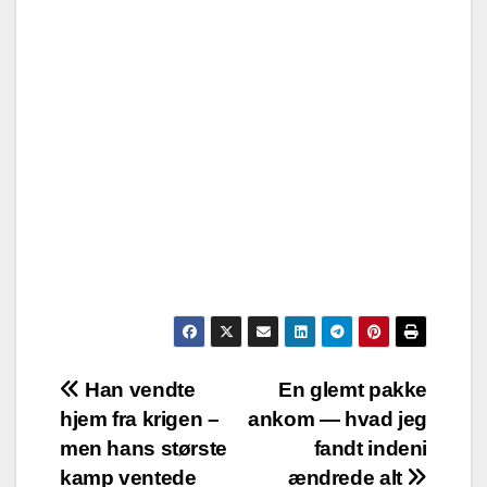
Post
Han vendte
En glemt pakke
hjem fra krigen –
ankom — hvad jeg
navigation
men hans største
fandt indeni
kamp ventede
ændrede alt