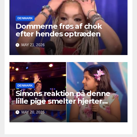
DENMARK
Dommerne frøs af chok
efter hendes optræden
MAY 21, 2026
DENMARK
Simons reaktion på denne
lille pige smelter hjerter
overalt
MAY 20, 2026