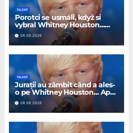
TALENT
Porotci se usmáli, když si
vybral Whitney Houston…
Pak začal zpívat
08.08.2026
TALENT
Jurații au zâmbit când a ales-
o pe Whitney Houston… Apoi
a început să cânte
08.08.2026