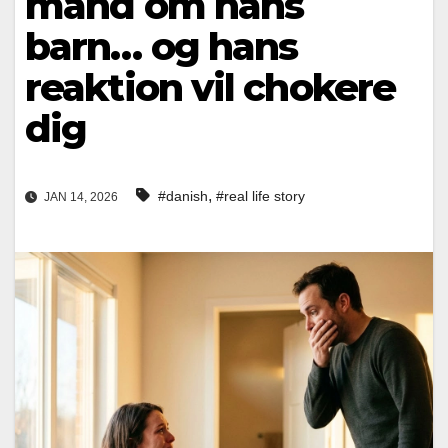
mand om hans
barn… og hans
reaktion vil chokere
dig
,
#danish
#real life story
JAN 14, 2026