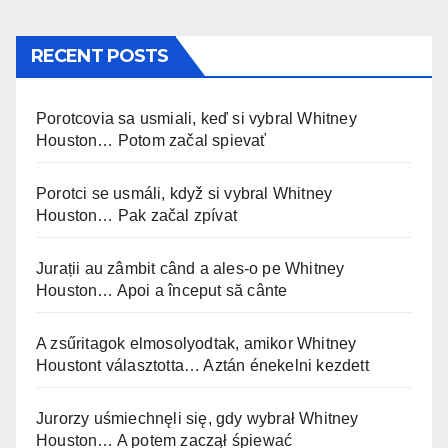
RECENT POSTS
Porotcovia sa usmiali, keď si vybral Whitney
Houston… Potom začal spievať
Porotci se usmáli, když si vybral Whitney
Houston… Pak začal zpívat
Jurații au zâmbit când a ales-o pe Whitney
Houston… Apoi a început să cânte
A zsűritagok elmosolyodtak, amikor Whitney
Houstont választotta… Aztán énekelni kezdett
Jurorzy uśmiechnęli się, gdy wybrał Whitney
Houston… A potem zaczął śpiewać