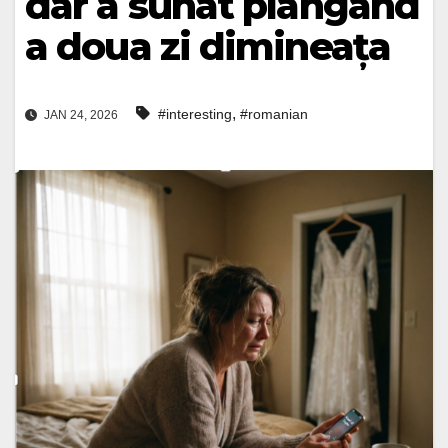
dar a sunat plângând
a doua zi dimineața
,
#interesting
#romanian
JAN 24, 2026