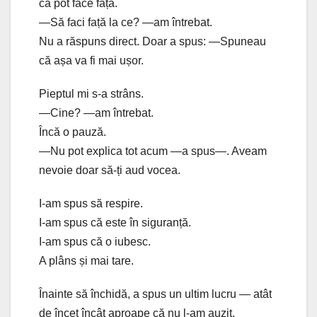
că pot face față.
—Să faci față la ce? —am întrebat.
Nu a răspuns direct. Doar a spus: —Spuneau
că așa va fi mai ușor.
Pieptul mi s-a strâns.
—Cine? —am întrebat.
Încă o pauză.
—Nu pot explica tot acum —a spus—. Aveam
nevoie doar să-ți aud vocea.
I-am spus să respire.
I-am spus că este în siguranță.
I-am spus că o iubesc.
A plâns și mai tare.
Înainte să închidă, a spus un ultim lucru — atât
de încet încât aproape că nu l-am auzit.