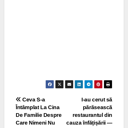
Post
Ceva S-a
I-au cerut să
Întâmplat La Cina
părăsească
navigation
De Familie Despre
restaurantul din
Care Nimeni Nu
cauza înfățișării —