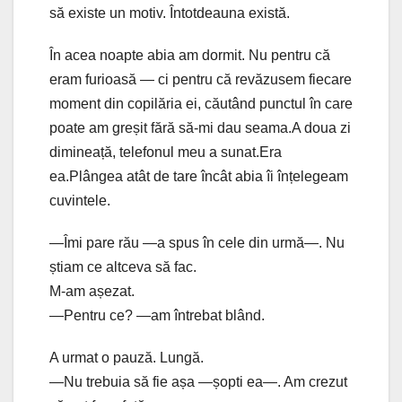
să existe un motiv. Întotdeauna există.
În acea noapte abia am dormit. Nu pentru că
eram furioasă — ci pentru că revăzusem fiecare
moment din copilăria ei, căutând punctul în care
poate am greșit fără să-mi dau seama.A doua zi
dimineață, telefonul meu a sunat.Era
ea.Plângea atât de tare încât abia îi înțelegeam
cuvintele.
—Îmi pare rău —a spus în cele din urmă—. Nu
știam ce altceva să fac.
M-am așezat.
—Pentru ce? —am întrebat blând.
A urmat o pauză. Lungă.
—Nu trebuia să fie așa —șopti ea—. Am crezut