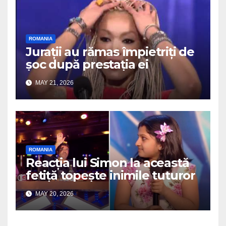
ROMANIA
Jurații au rămas împietriți de
șoc după prestația ei
MAY 21, 2026
ROMANIA
Reacția lui Simon la această
fetiță topește inimile tuturor
MAY 20, 2026