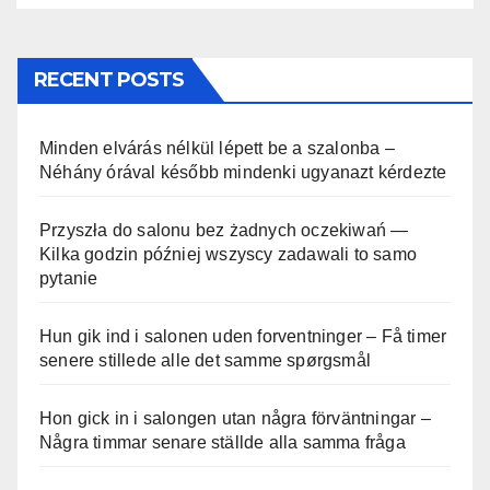
RECENT POSTS
Minden elvárás nélkül lépett be a szalonba –
Néhány órával később mindenki ugyanazt kérdezte
Przyszła do salonu bez żadnych oczekiwań —
Kilka godzin później wszyscy zadawali to samo
pytanie
Hun gik ind i salonen uden forventninger – Få timer
senere stillede alle det samme spørgsmål
Hon gick in i salongen utan några förväntningar –
Några timmar senare ställde alla samma fråga