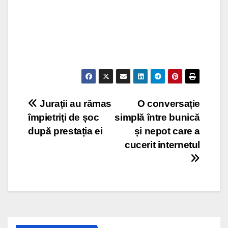
Post
Jurații au rămas
O conversație
împietriți de șoc
simplă între bunică
navigation
după prestația ei
și nepot care a
cucerit internetul