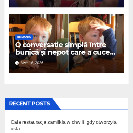
ROMANIA
O conversație simplă între
bunică și nepot care a cucerit
internetul
MAY 18, 2026
RECENT POSTS
Cała restauracja zamilkła w chwili, gdy otworzyła
usta