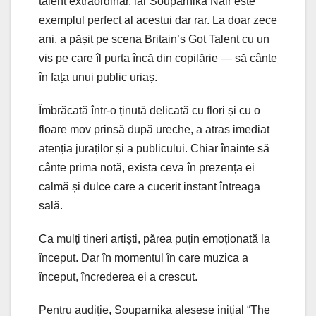
talent extraordinar, iar Souparnika Nair este
exemplul perfect al acestui dar rar. La doar zece
ani, a pășit pe scena Britain’s Got Talent cu un
vis pe care îl purta încă din copilărie — să cânte
în fața unui public uriaș.
Îmbrăcată într-o ținută delicată cu flori și cu o
floare mov prinsă după ureche, a atras imediat
atenția juraților și a publicului. Chiar înainte să
cânte prima notă, exista ceva în prezența ei
calmă și dulce care a cucerit instant întreaga
sală.
Ca mulți tineri artiști, părea puțin emoționată la
început. Dar în momentul în care muzica a
început, încrederea ei a crescut.
Pentru audiție, Souparnika alesese inițial “The