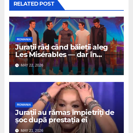
RELATED POST
ROMANIA
Jurații râd când băieții aleg
Les Misérables — dar în
câteva secunde totul se
MAY 22, 2026
schimbă
ROMANIA
Jurații au rămas împietriți de
șoc după prestația ei
MAY 21, 2026