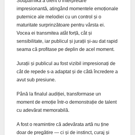
Souparnika a oferit o interpretare
impresionantă, atingând momentele emoționale
puternice ale melodiei cu un control și o
maturitate surprinzătoare pentru vârsta ei.
Vocea ei transmitea atât forță, cât și
sensibilitate, iar publicul și jurații și-au dat rapid
seama că profitase pe deplin de acel moment.
Jurații și publicul au fost vizibil impresionați de
cât de repede s-a adaptat și de câtă încredere a
avut sub presiune.
Până la finalul audiției, transformase un
moment de emoție într-o demonstrație de talent
cu adevărat memorabilă.
A fost o reamintire că adevărata artă nu ține
doar de pregătire — ci și de instinct, curaj și