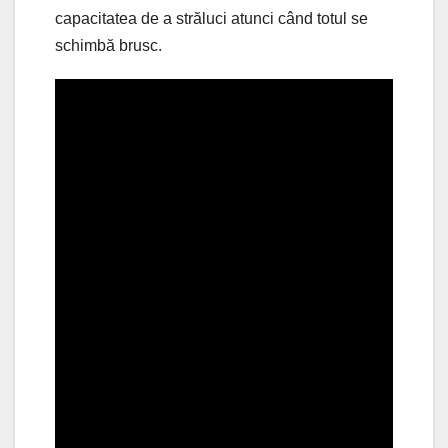
capacitatea de a străluci atunci când totul se
schimbă brusc.