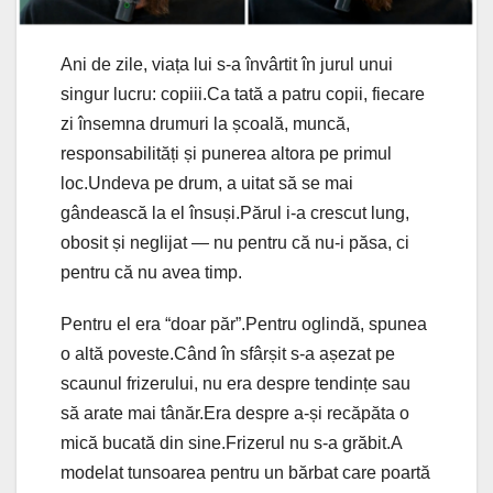
Ani de zile, viața lui s-a învârtit în jurul unui
singur lucru: copiii.Ca tată a patru copii, fiecare
zi însemna drumuri la școală, muncă,
responsabilități și punerea altora pe primul
loc.Undeva pe drum, a uitat să se mai
gândească la el însuși.Părul i-a crescut lung,
obosit și neglijat — nu pentru că nu-i păsa, ci
pentru că nu avea timp.
Pentru el era “doar păr”.Pentru oglindă, spunea
o altă poveste.Când în sfârșit s-a așezat pe
scaunul frizerului, nu era despre tendințe sau
să arate mai tânăr.Era despre a-și recăpăta o
mică bucată din sine.Frizerul nu s-a grăbit.A
modelat tunsoarea pentru un bărbat care poartă