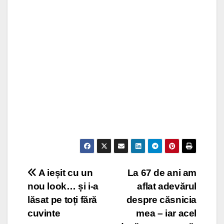
Post
A ieșit cu un
La 67 de ani am
nou look… și i-a
aflat adevărul
navigation
lăsat pe toți fără
despre căsnicia
cuvinte
mea – iar acel