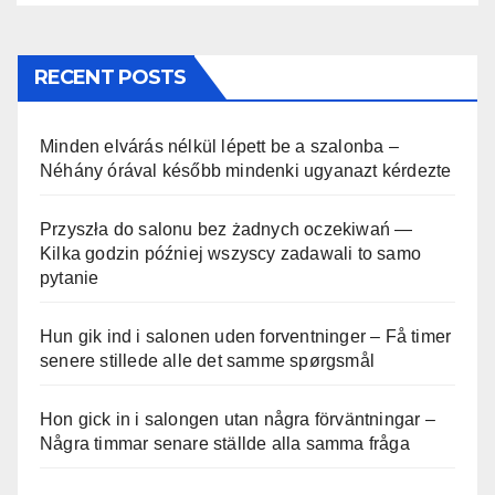
RECENT POSTS
Minden elvárás nélkül lépett be a szalonba –
Néhány órával később mindenki ugyanazt kérdezte
Przyszła do salonu bez żadnych oczekiwań —
Kilka godzin później wszyscy zadawali to samo
pytanie
Hun gik ind i salonen uden forventninger – Få timer
senere stillede alle det samme spørgsmål
Hon gick in i salongen utan några förväntningar –
Några timmar senare ställde alla samma fråga