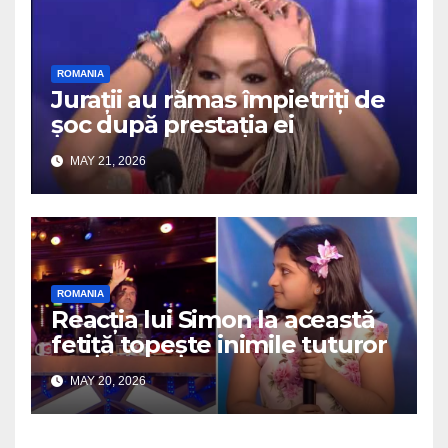
ROMANIA
Jurații au rămas împietriți de
șoc după prestația ei
MAY 21, 2026
ROMANIA
Reacția lui Simon la această
fetiță topește inimile tuturor
MAY 20, 2026