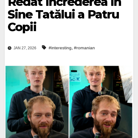
Redat Încrederea În
Sine Tatălui a Patru
Copii
,
#interesting
#romanian
JAN 27, 2026