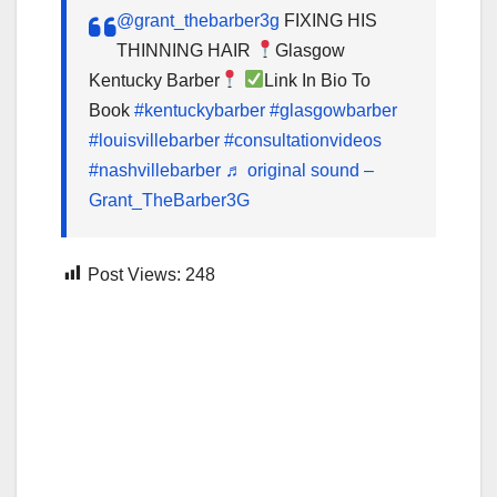
@grant_thebarber3g
FIXING HIS
THINNING HAIR
Glasgow
Kentucky Barber
Link In Bio To
Book
#kentuckybarber
#glasgowbarber
#louisvillebarber
#consultationvideos
#nashvillebarber
♬ original sound –
Grant_TheBarber3G
Post Views:
248