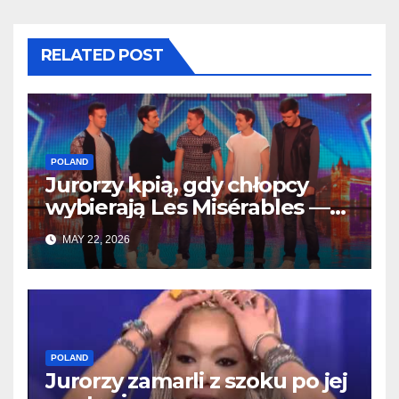
RELATED POST
POLAND
Jurorzy kpią, gdy chłopcy
wybierają Les Misérables —
ale po kilku sekundach
MAY 22, 2026
wszystko się zmienia
POLAND
Jurorzy zamarli z szoku po jej