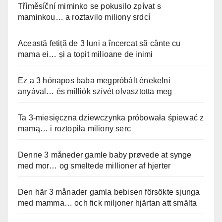
Tříměsíční miminko se pokusilo zpívat s
maminkou… a roztavilo miliony srdcí
Această fetiță de 3 luni a încercat să cânte cu
mama ei… și a topit milioane de inimi
Ez a 3 hónapos baba megpróbált énekelni
anyával… és milliók szívét olvasztotta meg
Ta 3-miesięczna dziewczynka próbowała śpiewać z
mamą… i roztopiła miliony serc
Denne 3 måneder gamle baby prøvede at synge
med mor… og smeltede millioner af hjerter
Den här 3 månader gamla bebisen försökte sjunga
med mamma… och fick miljoner hjärtan att smälta