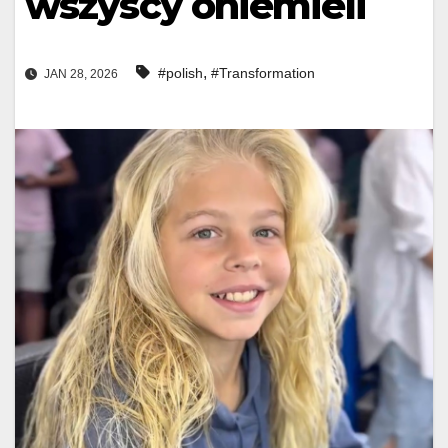
wszyscy oniemieli
,
#polish
#Transformation
JAN 28, 2026