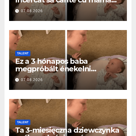
ei… și a topit milioane de
07.08.2026
inimi
TALENT
Ez a 3 hónapos baba
megpróbált énekelni
anyával… és milliók szívét
07.08.2026
olvasztotta meg
TALENT
Ta 3-miesięczna dziewczynka