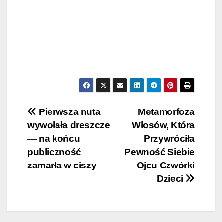
Post
Pierwsza nuta
Metamorfoza
wywołała dreszcze
Włosów, Która
navigation
— na końcu
Przywróciła
publiczność
Pewność Siebie
zamarła w ciszy
Ojcu Czwórki
Dzieci