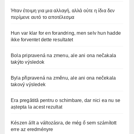
Ήταν έτοιμη για μια αλλαγή, αλλά ούτε η ίδια δεν
περίμενε αυτό το αποτέλεσμα
Hun var klar for en forandring, men selv hun hadde
ikke forventet dette resultatet
Bola pripravená na zmenu, ale ani ona nečakala
takýto výsledok
Byla připravená na změnu, ale ani ona nečekala
takový výsledek
Era pregătită pentru o schimbare, dar nici ea nu se
aștepta la acest rezultat
Készen állt a változásra, de még ő sem számított
erre az eredményre