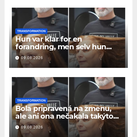
TRANSFORMATION
Hun var klar for en
forandring, men selv hun
hadde ikke forventet dette
09.08.2026
resultatet
TRANSFORMATION
Bola pripravená na zmenu,
ale ani ona nečakala takýto
výsledok
09.08.2026