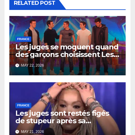
RELATED POST
FRANCE
Les juges se moquent quand
des garçons choisissent Les
Misérables — puis tout
MAY 22, 2026
change en quelques
secondes
FRANCE
Les juges sont restés figés
de stupeur après sa
performance
MAY 21, 2026