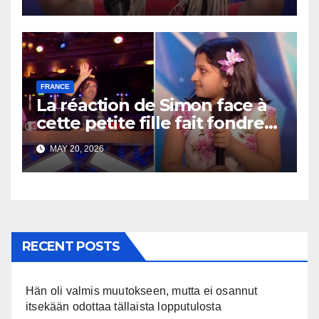
FRANCE
La réaction de Simon face à
cette petite fille fait fondre
les cœurs partout dans le
MAY 20, 2026
monde
RECENT POSTS
Hän oli valmis muutokseen, mutta ei osannut
itsekään odottaa tällaista lopputulosta