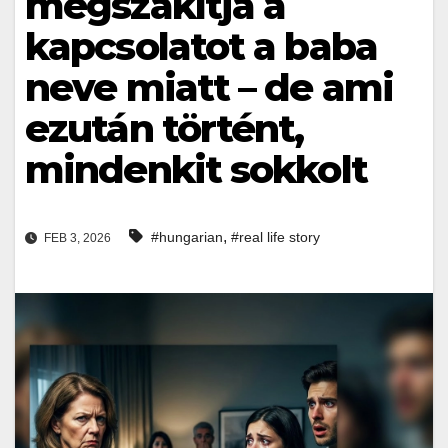
megszakítja a
kapcsolatot a baba
neve miatt – de ami
ezután történt,
mindenkit sokkolt
,
#hungarian
#real life story
FEB 3, 2026