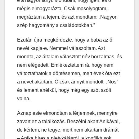
e a hagyományt. Mondtam, hogy igen, és ő
mégis elmagyarázta. Csak mosolyogtam,
megráztam a fejem, és azt mondtam: „Nagyon
szép hagyomány a családotokban.”
Ezután újra megkérdezte, hogy a baba az ő
nevét kapja-e. Nemmel válaszoltam. Azt
mondta, az általam választott név borzalmas, és
nem elégedett. Emlékeztettem rá, hogy nem
változtathatok a döntésemen, mert évek óta ezt
a nevet akartam. Ő csak annyit mondott: „Nos”
és lement anélkül, hogy még egy szót szólt
volna.
Aznap este elmondtam a férjemnek, mennyire
zavart ez a találkozás. Beszélni akart Anikával,
de kértem, ne tegye, mert nem akartam drámát
– Anika híres a pletykálásról, a konfliktusok