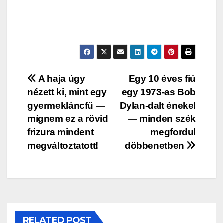
Post
A haja úgy
Egy 10 éves fiú
nézett ki, mint egy
egy 1973-as Bob
navigation
gyermekláncfű —
Dylan-dalt énekel
mígnem ez a rövid
— minden szék
frizura mindent
megfordul
megváltoztatott!
döbbenetben
RELATED POST