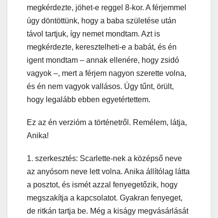
megkérdezte, jöhet-e reggel 8-kor. A férjemmel
úgy döntöttünk, hogy a baba születése után
távol tartjuk, így nemet mondtam. Azt is
megkérdezte, keresztelheti-e a babát, és én
igent mondtam – annak ellenére, hogy zsidó
vagyok –, mert a férjem nagyon szerette volna,
és én nem vagyok vallásos. Úgy tűnt, örült,
hogy legalább ebben egyetértettem.
Ez az én verzióm a történetről. Remélem, látja,
Anika!
1. szerkesztés: Scarlette-nek a középső neve
az anyósom neve lett volna. Anika állítólag látta
a posztot, és ismét azzal fenyegetőzik, hogy
megszakítja a kapcsolatot. Gyakran fenyeget,
de ritkán tartja be. Még a kiságy megvásárlását