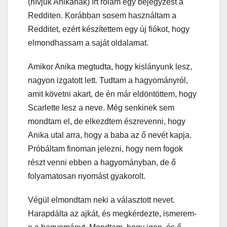
(hívjuk Anikának) írt rólam egy bejegyzést a
Redditen. Korábban sosem használtam a
Redditet, ezért készítettem egy új fiókot, hogy
elmondhassam a saját oldalamat.
Amikor Anika megtudta, hogy kislányunk lesz,
nagyon izgatott lett. Tudtam a hagyományról,
amit követni akart, de én már eldöntöttem, hogy
Scarlette lesz a neve. Még senkinek sem
mondtam el, de elkezdtem észrevenni, hogy
Anika utal arra, hogy a baba az ő nevét kapja.
Próbáltam finoman jelezni, hogy nem fogok
részt venni ebben a hagyományban, de ő
folyamatosan nyomást gyakorolt.
Végül elmondtam neki a választott nevet.
Harapdálta az ajkát, és megkérdezte, ismerem-