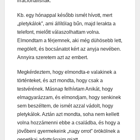
irracionálisnak.
Kb. egy hónappal később ismét hívott, mert
„pletykálok”, ami állítólag bűn, majd lerakta a
telefont, mielőtt válaszolhattam volna.
Elmondtam a férjemnek, aki még dühösebb lett,
megölelt, és bocsánatot kért az anyja nevében.
Annyira szeretem azt az embert.
Megkérdeztem, hogy elmondta-e valakinek a
történteket, és azt mondta, hogy csak a
testvérének. Másnap felhívtam Anikát, hogy
elmagyarázzam, és elmondjam, hogy senkinek
sem beszéltem, de ismét azzal vádolt, hogy
pletykálok. Aztán azt mondta, soha nem kellett
volna hozzámenni ebbe a családba, és hogy a
jövőbeni gyermekeink „nagy orrot” örökölnek a
genetikai adottságaim miatt.