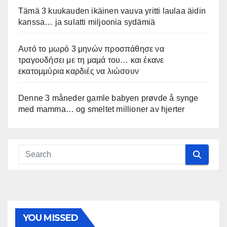
Tämä 3 kuukauden ikäinen vauva yritti laulaa äidin
kanssa… ja sulatti miljoonia sydämiä
Αυτό το μωρό 3 μηνών προσπάθησε να
τραγουδήσει με τη μαμά του… και έκανε
εκατομμύρια καρδιές να λιώσουν
Denne 3 måneder gamle babyen prøvde å synge
med mamma… og smeltet millioner av hjerter
YOU MISSED