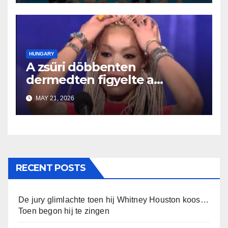
megváltozik
HUNGARY
A zsűri döbbenten
dermedten figyelte a
fellépését
MAY 21, 2026
RECENT POSTS
De jury glimlachte toen hij Whitney Houston koos…
Toen begon hij te zingen