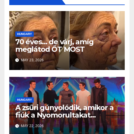
HUNGARY
70 éves… de várj, amíg
meglátod ŐT MOST
MAY 23, 2026
HUNGARY
A zsűri gúnyolódik, amikor a
fiúk a Nyomorultakat
választják — majd néhány
MAY 22, 2026
másodperc alatt minden