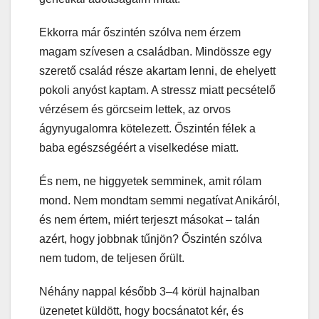
Ekkorra már őszintén szólva nem érzem
magam szívesen a családban. Mindössze egy
szerető család része akartam lenni, de ehelyett
pokoli anyóst kaptam. A stressz miatt pecsételő
vérzésem és görcseim lettek, az orvos
ágynyugalomra kötelezett. Őszintén félek a
baba egészségéért a viselkedése miatt.
És nem, ne higgyetek semminek, amit rólam
mond. Nem mondtam semmi negatívat Anikáról,
és nem értem, miért terjeszt másokat – talán
azért, hogy jobbnak tűnjön? Őszintén szólva
nem tudom, de teljesen őrült.
Néhány nappal később 3–4 körül hajnalban
üzenetet küldött, hogy bocsánatot kér, és