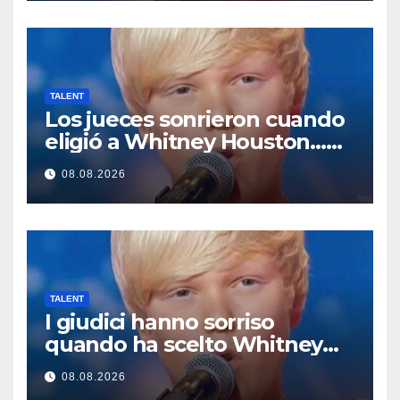
TALENT
Los jueces sonrieron cuando
eligió a Whitney Houston…
Entonces empezó a cantar
08.08.2026
TALENT
I giudici hanno sorriso
quando ha scelto Whitney
Houston… Poi ha iniziato a
08.08.2026
cantare