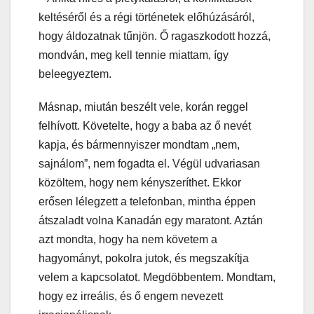
keltéséről és a régi történetek előhúzásáról,
hogy áldozatnak tűnjön. Ő ragaszkodott hozzá,
mondván, meg kell tennie miattam, így
beleegyeztem.
Másnap, miután beszélt vele, korán reggel
felhívott. Követelte, hogy a baba az ő nevét
kapja, és bármennyiszer mondtam „nem,
sajnálom”, nem fogadta el. Végül udvariasan
közöltem, hogy nem kényszeríthet. Ekkor
erősen lélegzett a telefonban, mintha éppen
átszaladt volna Kanadán egy maratont. Aztán
azt mondta, hogy ha nem követem a
hagyományt, pokolra jutok, és megszakítja
velem a kapcsolatot. Megdöbbentem. Mondtam,
hogy ez irreális, és ő engem nevezett