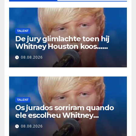
TALENT
De jury glimlachte toen hij
Whitney Houston koos…
Toen begon hij te zingen
08.08.2026
TALENT
Os jurados sorriram quando
ele escolheu Whitney
Houston… Então ele
08.08.2026
começou a cantar