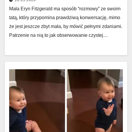
16.05.2026
Mała Eryn Fitzgerald ma sposób “rozmowy” ze swoim
tatą, który przypomina prawdziwą konwersację, mimo
że jest jeszcze zbyt mała, by mówić pełnymi zdaniami.
Patrzenie na nią to jak obserwowanie czystej…