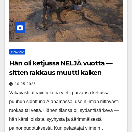
FINLAND
Hän oli ketjussa NELJÄ vuotta —
sitten rakkaus muutti kaiken
10.05.2026
Vakavasti aliravittu koira vietti päivänsä ketjussa
puuhun sidottuna Alabamassa, usein ilman riittävästi
ruokaa tai vettä. Hänen tilansa oli sydäntäsärkevä —
hän kärsi loisista, syyhystä ja äärimmäisestä
painonpudotuksesta. Kun pelastajat viimein…