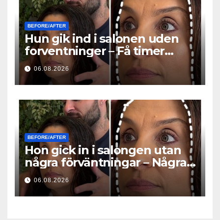
BEFORE/AFTER
Hun gik ind i salonen uden
forventninger – Få timer
senere stillede alle det
06.08.2026
samme spørgsmål
BEFORE/AFTER
Hon gick in i salongen utan
några förväntningar – Några
timmar senare ställde alla
06.08.2026
samma fråga