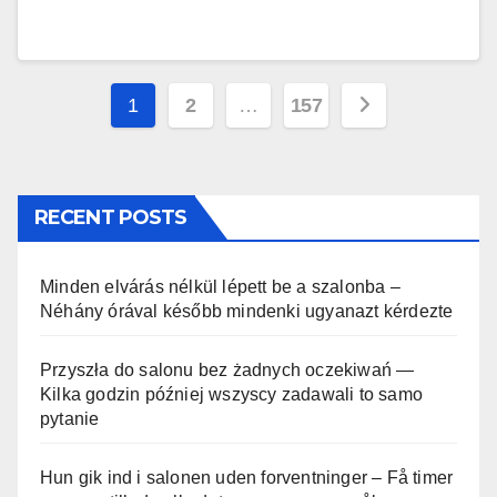
Posts
1
2
…
157
pagination
RECENT POSTS
Minden elvárás nélkül lépett be a szalonba –
Néhány órával később mindenki ugyanazt kérdezte
Przyszła do salonu bez żadnych oczekiwań —
Kilka godzin później wszyscy zadawali to samo
pytanie
Hun gik ind i salonen uden forventninger – Få timer