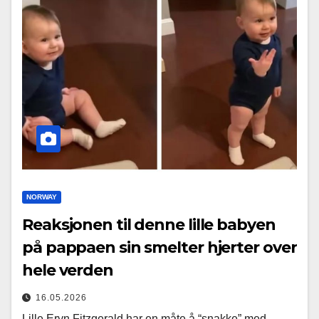
NORWAY
Reaksjonen til denne lille babyen
på pappaen sin smelter hjerter over
hele verden
16.05.2026
Lille Eryn Fitzgerald har en måte å “snakke” med