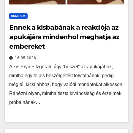
HUNGARY
Ennek a kisbabának a reakciója az
apukájára mindenhol meghatja az
embereket
16.05.2026
A kis Eryn Fitzgerald úgy “beszél” az apukájához,
mintha egy teljes beszélgetést folytatnának, pedig
még túl kicsi ahhoz, hogy valódi mondatokat alkosson.
Ránézni olyan, mintha tiszta kíváncsiság és érzelmek
próbálnának…