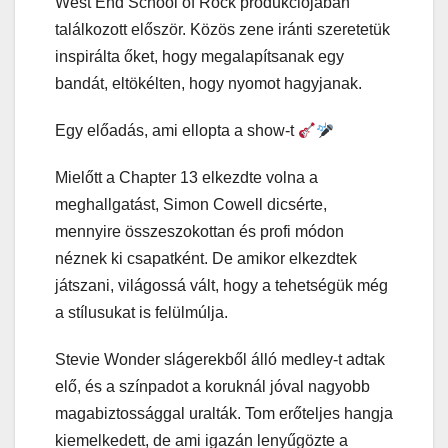
West End School of Rock produkciójában
találkozott először. Közös zene iránti szeretetük
inspirálta őket, hogy megalapítsanak egy
bandát, eltökélten, hogy nyomot hagyjanak.
Egy előadás, ami ellopta a show-t
Mielőtt a Chapter 13 elkezdte volna a
meghallgatást, Simon Cowell dicsérte,
mennyire összeszokottan és profi módon
néznek ki csapatként. De amikor elkezdtek
játszani, világossá vált, hogy a tehetségük még
a stílusukat is felülmúlja.
Stevie Wonder slágerekből álló medley-t adtak
elő, és a színpadot a koruknál jóval nagyobb
magabiztossággal uralták. Tom erőteljes hangja
kiemelkedett, de ami igazán lenyűgözte a