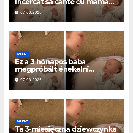
încercat să cânte cu mama
ei… și a topit milioane de
07.08.2026
inimi
TALENT
Ez a 3 hónapos baba
megpróbált énekelni
anyával… és milliók szívét
07.08.2026
olvasztotta meg
TALENT
Ta 3-miesięczna dziewczynka