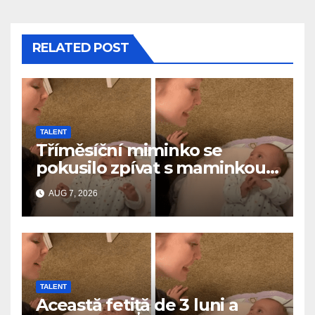
RELATED POST
TALENT
Tříměsíční miminko se
pokusilo zpívat s maminkou…
a roztavilo miliony srdcí
AUG 7, 2026
TALENT
Această fetiță de 3 luni a