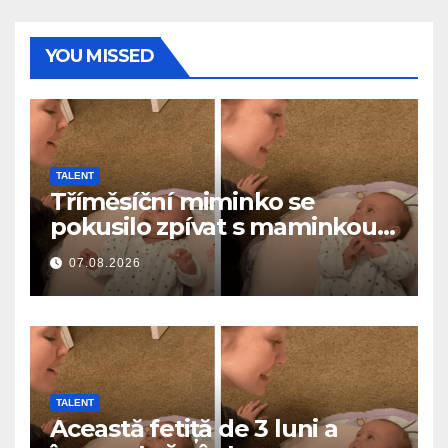
YOU MISSED
TALENT
Tříměsíční miminko se
pokusilo zpívat s maminkou…
a roztavilo miliony srdcí
07.08.2026
TALENT
Această fetiță de 3 luni a