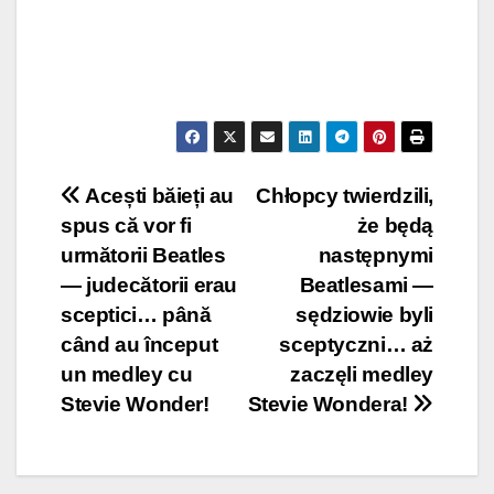
Post
Acești băieți au
Chłopcy twierdzili,
spus că vor fi
że będą
navigation
următorii Beatles
następnymi
— judecătorii erau
Beatlesami —
sceptici… până
sędziowie byli
când au început
sceptyczni… aż
un medley cu
zaczęli medley
Stevie Wonder!
Stevie Wondera!