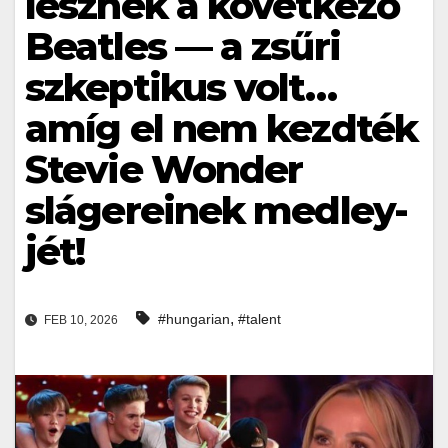
lesznek a következő
Beatles — a zsűri
szkeptikus volt…
amíg el nem kezdték
Stevie Wonder
slágereinek medley-
jét!
,
#hungarian
#talent
FEB 10, 2026