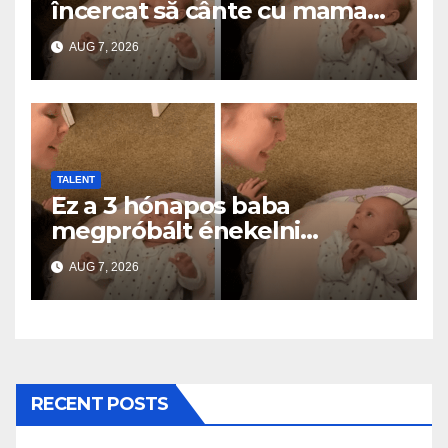
încercat să cânte cu mama
ei… și a topit milioane de
AUG 7, 2026
inimi
TALENT
Ez a 3 hónapos baba
megpróbált énekelni
anyával… és milliók szívét
AUG 7, 2026
olvasztotta meg
RECENT POSTS