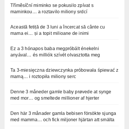
Tříměsíční miminko se pokusilo zpívat s
maminkou… a roztavilo miliony srdcí
Această fetiță de 3 luni a încercat să cânte cu
mama ei… și a topit milioane de inimi
Ez a 3 hónapos baba megpróbált énekelni
anyával… és milliók szívét olvasztotta meg
Ta 3-miesięczna dziewczynka próbowała śpiewać z
mamą… i roztopiła miliony serc
Denne 3 måneder gamle baby prøvede at synge
med mor… og smeltede millioner af hjerter
Den här 3 månader gamla bebisen försökte sjunga
med mamma… och fick miljoner hjärtan att smälta