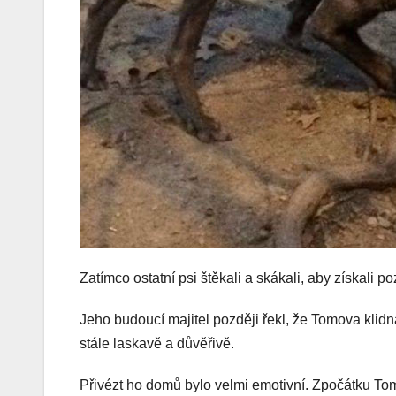
Zatímco ostatní psi štěkali a skákali, aby získali p
Jeho budoucí majitel později řekl, že Tomova klidn
stále laskavě a důvěřivě.
Přivézt ho domů bylo velmi emotivní. Zpočátku Tom