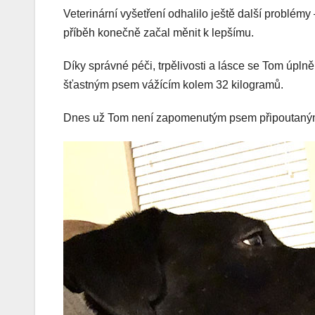
Veterinární vyšetření odhalilo ještě další problém
příběh konečně začal měnit k lepšímu.
Díky správné péči, trpělivosti a lásce se Tom úplně
šťastným psem vážícím kolem 32 kilogramů.
Dnes už Tom není zapomenutým psem připoutaným