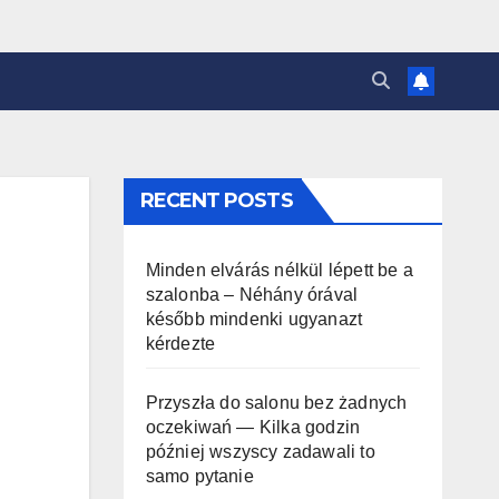
RECENT POSTS
Minden elvárás nélkül lépett be a
szalonba – Néhány órával
később mindenki ugyanazt
kérdezte
Przyszła do salonu bez żadnych
oczekiwań — Kilka godzin
później wszyscy zadawali to
samo pytanie