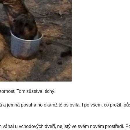
ozornost, Tom zůstával tichý.
á a jemná povaha ho okamžitě oslovila. I po všem, co prožil, pů
 váhal u vchodových dveří, nejistý ve svém novém prostředí. P