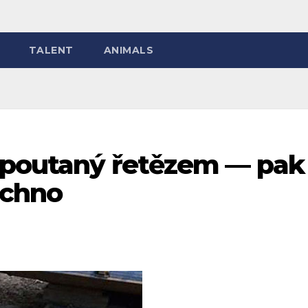
TALENT
ANIMALS
řipoutaný řetězem — pak
echno