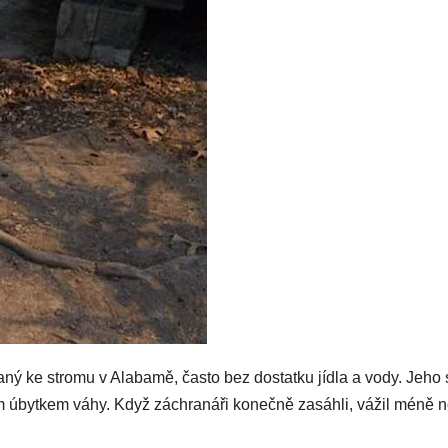
aný ke stromu v Alabamě, často bez dostatku jídla a vody. Jeho 
ím úbytkem váhy. Když záchranáři konečně zasáhli, vážil méně 