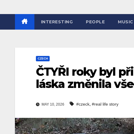
INTERESTING
PEOPLE
MUSIC
CZECH
ČTYŘI roky byl p
láska změnila vš
,
#czeck
#real life story
MAY 10, 2026