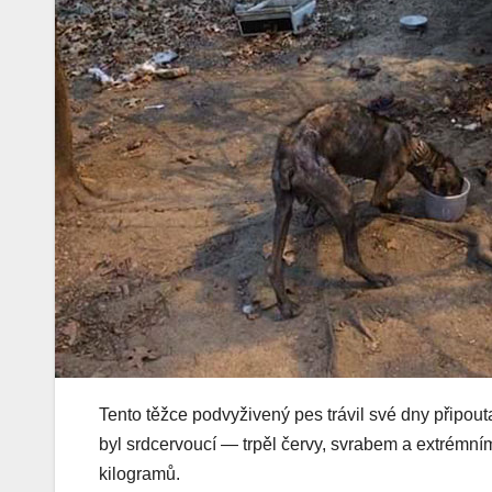
Tento těžce podvyživený pes trávil své dny připout
byl srdcervoucí — trpěl červy, svrabem a extrémn
kilogramů.