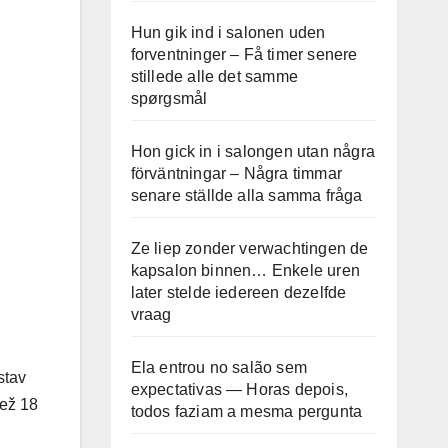
Hun gik ind i salonen uden
forventninger – Få timer senere
stillede alle det samme
spørgsmål
Hon gick in i salongen utan några
förväntningar – Några timmar
senare ställde alla samma fråga
Ze liep zonder verwachtingen de
kapsalon binnen… Enkele uren
later stelde iedereen dezelfde
vraag
Ela entrou no salão sem
stav
expectativas — Horas depois,
než 18
todos faziam a mesma pergunta