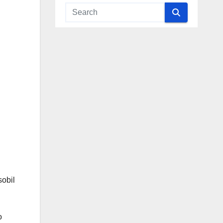
sobil
o