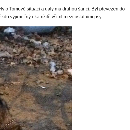
ly o Tomově situaci a daly mu druhou šanci. Byl převezen do
ěkdo výjimečný okamžitě všiml mezi ostatními psy.