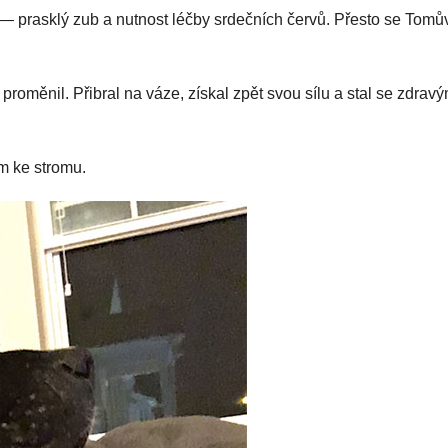
y — prasklý zub a nutnost léčby srdečních červů. Přesto se Tomů
 proměnil. Přibral na váze, získal zpět svou sílu a stal se zdrav
 ke stromu.