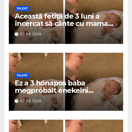
TALENT
Această fetiță de 3 luni a
încercat să cânte cu mama
ei… și a topit milioane de
07.08.2026
inimi
TALENT
Ez a 3 hónapos baba
megpróbált énekelni
anyával… és milliók szívét
07.08.2026
olvasztotta meg