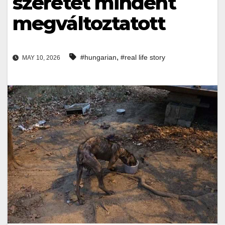
szeretet mindent
megváltoztatott
,
#hungarian
#real life story
MAY 10, 2026