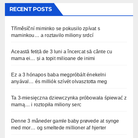
RECENT POSTS
Tříměsíční miminko se pokusilo zpívat s
maminkou… a roztavilo miliony srdcí
Această fetiță de 3 luni a încercat să cânte cu
mama ei… și a topit milioane de inimi
Ez a 3 hónapos baba megpróbált énekelni
anyával… és milliók szívét olvasztotta meg
Ta 3-miesięczna dziewczynka próbowała śpiewać z
mamą… i roztopiła miliony serc
Denne 3 måneder gamle baby prøvede at synge
med mor… og smeltede millioner af hjerter