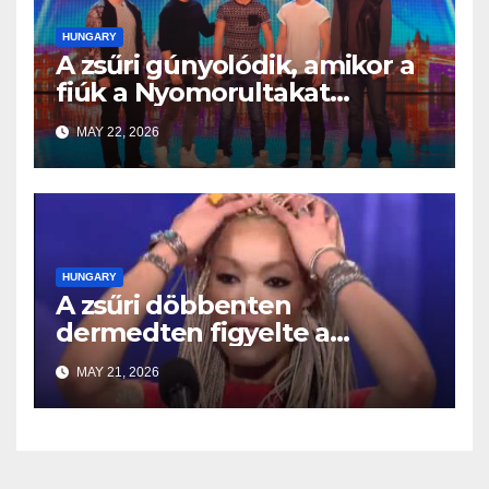
HUNGARY
A zsűri gúnyolódik, amikor a
fiúk a Nyomorultakat
választják — majd néhány
MAY 22, 2026
másodperc alatt minden
megváltozik
HUNGARY
A zsűri döbbenten
dermedten figyelte a
fellépését
MAY 21, 2026