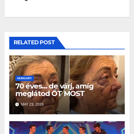
RELATED POST
HUNGARY
70 éves… de várj, amíg
meglátod ŐT MOST
MAY 23, 2026