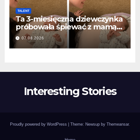
TALENT
Ta 3-miesięczna dziewczynka
próbowała śpiewać z mamą…
i roztopiła miliony serc
07.08.2026
Interesting Stories
Proudly powered by WordPress
|
Theme: Newsup by
Themeansar
.
Home