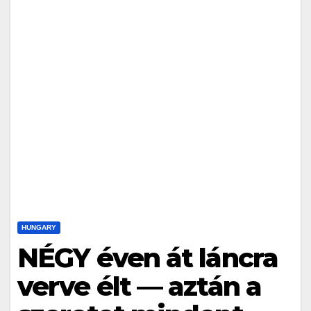
HUNGARY
NÉGY éven át láncra
verve élt — aztán a