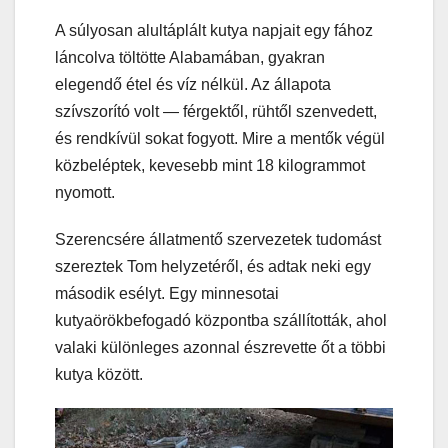
A súlyosan alultáplált kutya napjait egy fához
láncolva töltötte Alabamában, gyakran
elegendő étel és víz nélkül. Az állapota
szívszorító volt — férgektől, rühtől szenvedett,
és rendkívül sokat fogyott. Mire a mentők végül
közbeléptek, kevesebb mint 18 kilogrammot
nyomott.
Szerencsére állatmentő szervezetek tudomást
szereztek Tom helyzetéről, és adtak neki egy
második esélyt. Egy minnesotai
kutyaörökbefogadó központba szállították, ahol
valaki különleges azonnal észrevette őt a többi
kutya között.