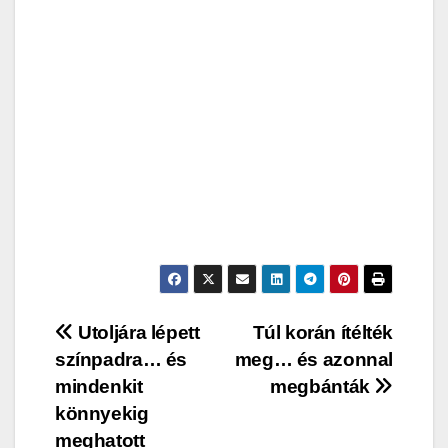
Post
Utoljára lépett
Túl korán ítélték
színpadra… és
meg… és azonnal
navigation
mindenkit
megbánták
könnyekig
meghatott