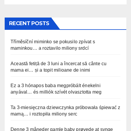
RECENT POSTS
Tříměsíční miminko se pokusilo zpívat s
maminkou… a roztavilo miliony srdcí
Această fetiță de 3 luni a încercat să cânte cu
mama ei… și a topit milioane de inimi
Ez a 3 hónapos baba megpróbált énekelni
anyával… és milliók szívét olvasztotta meg
Ta 3-miesięczna dziewczynka próbowała śpiewać z
mamą… i roztopiła miliony serc
Denne 3 måneder gamle baby prøvede at synge