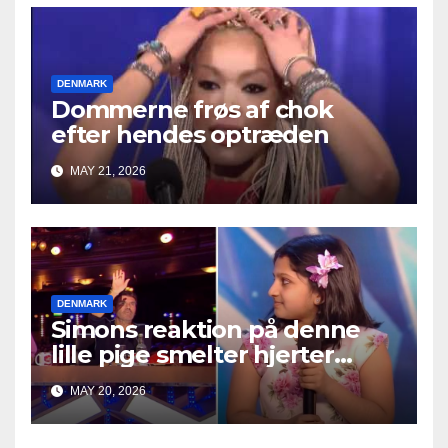
DENMARK
Dommerne frøs af chok
efter hendes optræden
MAY 21, 2026
DENMARK
Simons reaktion på denne
lille pige smelter hjerter
overalt
MAY 20, 2026