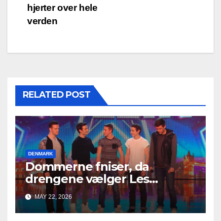
hjerter over hele
verden
RELATED POST
DENMARK
Dommerne fniser, da
drengene vælger Les
Misérables — men på få
MAY 22, 2026
sekunder ændrer alt sig