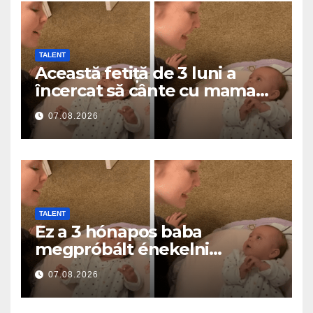
TALENT
Această fetiță de 3 luni a
încercat să cânte cu mama
ei… și a topit milioane de
07.08.2026
inimi
TALENT
Ez a 3 hónapos baba
megpróbált énekelni
anyával… és milliók szívét
07.08.2026
olvasztotta meg