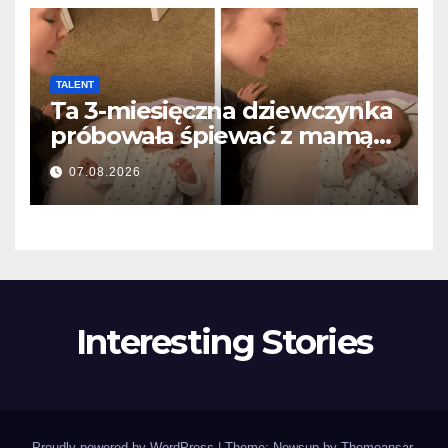
TALENT
Ta 3-miesięczna dziewczynka
próbowała śpiewać z mamą…
i roztopiła miliony serc
07.08.2026
Interesting Stories
Proudly powered by WordPress
|
Theme: Newsup by
Themeansar
.