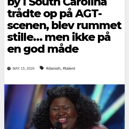
by i South Carolina
trådte op på AGT-
scenen, blev rummet
stille… men ikke på
en god måde
,
#danish
#talent
MAY 15, 2026