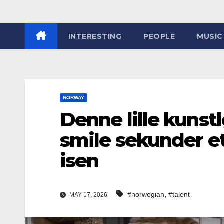
INTERESTING
PEOPLE
MUSIC
NORWAY
Denne lille kunstlø
smile sekunder et
isen
,
#norwegian
#talent
MAY 17, 2026