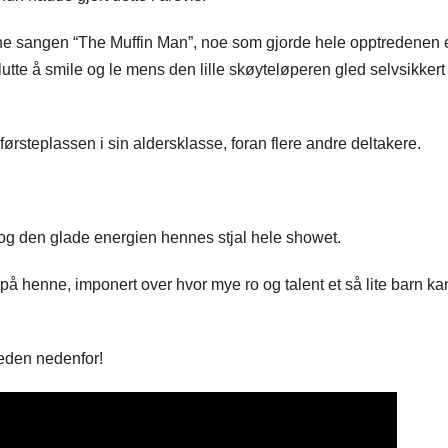
e sangen “The Muffin Man”, noe som gjorde hele opptredenen
utte å smile og le mens den lille skøyteløperen gled selvsikkert
steplassen i sin aldersklasse, foran flere andre deltakere.
en og den glade energien hennes stjal hele showet.
 på henne, imponert over hvor mye ro og talent et så lite barn ka
eden nedenfor!