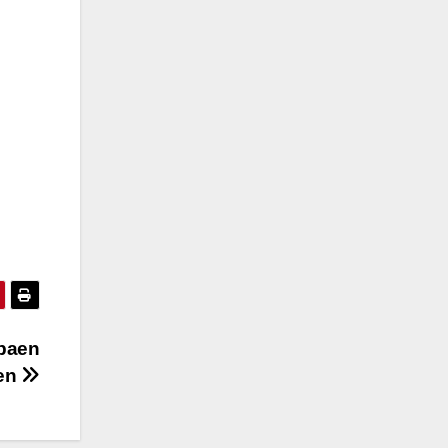
ppaen
den