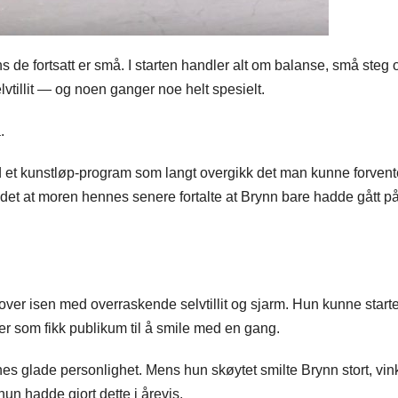
s de fortsatt er små. I starten handler alt om balanse, små steg 
vtillit — og noen ganger noe helt spesielt.
.
et kunstløp-program som langt overgikk det man kunne forvent
det at moren hennes senere fortalte at Brynn bare hadde gått p
nn over isen med overraskende selvtillit og sjarm. Hun kunne starte
r som fikk publikum til å smile med en gang.
s glade personlighet. Mens hun skøytet smilte Brynn stort, vin
un hadde gjort dette i årevis.