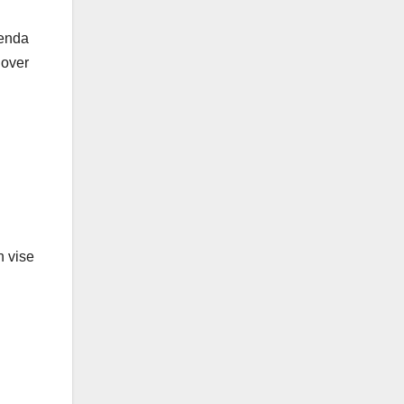
 enda
 over
n vise