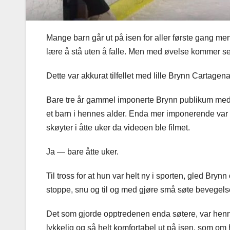
Mange barn går ut på isen for aller første gang men
lære å stå uten å falle. Men med øvelse kommer sel
Dette var akkurat tilfellet med lille Brynn Cartagena
Bare tre år gammel imponerte Brynn publikum med 
et barn i hennes alder. Enda mer imponerende var 
skøyter i åtte uker da videoen ble filmet.
Ja — bare åtte uker.
Til tross for at hun var helt ny i sporten, gled Bry
stoppe, snu og til og med gjøre små søte bevegelse
Det som gjorde opptredenen enda søtere, var henne
lykkelig og så helt komfortabel ut på isen, som om h