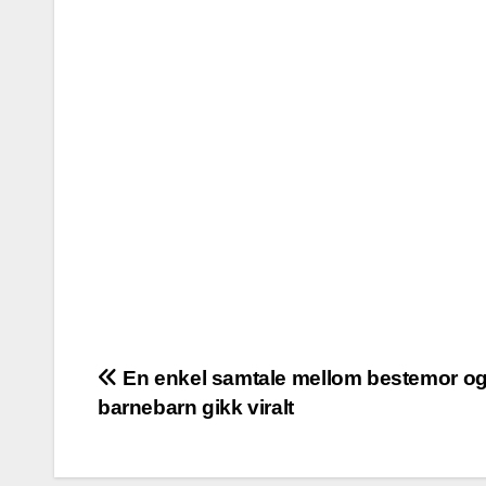
Post
En enkel samtale mellom bestemor o
barnebarn gikk viralt
navigation