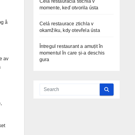
Celá reštaurácia stíchla v
momente, keď otvorila ústa
og å
Celá restaurace ztichla v
okamžiku, kdy otevřela ústa
Întregul restaurant a amuțit în
momentul în care și-a deschis
e av
gura
å
,
ket