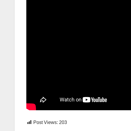
Post Views:
203