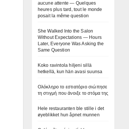
aucune attente — Quelques
heures plus tard, tout le monde
posait la même question
She Walked Into the Salon
Without Expectations — Hours
Later, Everyone Was Asking the
Same Question
Koko ravintola hiljeni sillä
hetkellä, kun hän avasi suunsa
Ολόκληρο το εστιατόριο σιώπησε
τη στιγμή που άνοιξε το στόμα της
Hele restauranten ble stille i det
øyeblikket hun åpnet munnen