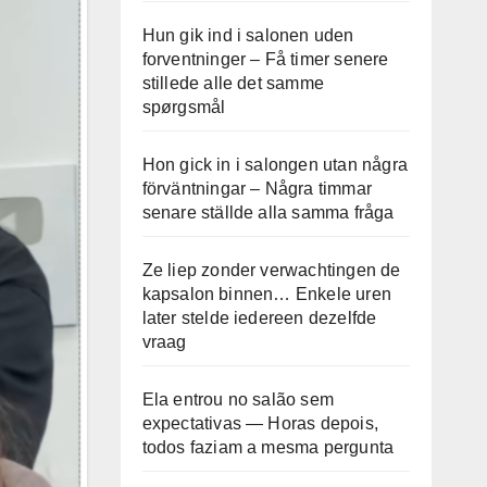
Hun gik ind i salonen uden
forventninger – Få timer senere
stillede alle det samme
spørgsmål
Hon gick in i salongen utan några
förväntningar – Några timmar
senare ställde alla samma fråga
Ze liep zonder verwachtingen de
kapsalon binnen… Enkele uren
later stelde iedereen dezelfde
vraag
Ela entrou no salão sem
expectativas — Horas depois,
todos faziam a mesma pergunta