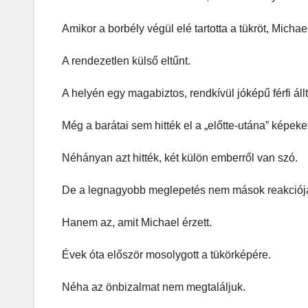
Amikor a borbély végül elé tartotta a tükröt, Michae
A rendezetlen külső eltűnt.
A helyén egy magabiztos, rendkívül jóképű férfi állt
Még a barátai sem hitték el a „előtte-utána” képeke
Néhányan azt hitték, két külön emberről van szó.
De a legnagyobb meglepetés nem mások reakciója
Hanem az, amit Michael érzett.
Évek óta először mosolygott a tükörképére.
Néha az önbizalmat nem megtaláljuk.