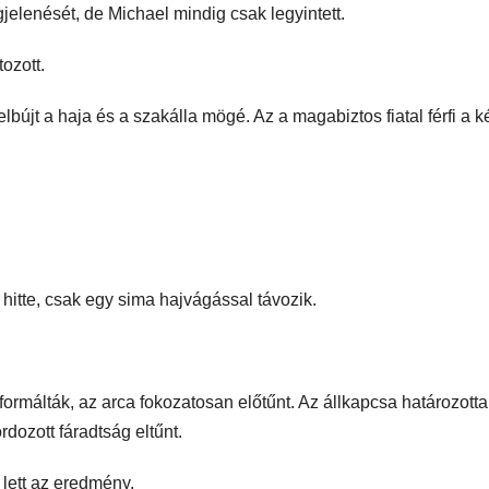
gjelenését, de Michael mindig csak legyintett.
ozott.
bújt a haja és a szakálla mögé. Az a magabiztos fiatal férfi a 
 hitte, csak egy sima hajvágással távozik.
 formálták, az arca fokozatosan előtűnt. Az állkapcsa határozott
rdozott fáradtság eltűnt.
 lett az eredmény.