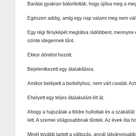
Barátai gyakran bátorították, hogy újítsa meg a me
Egészen addig, amíg egy nap valami meg nem vált
Egy régi fényképét meglátva rádöbbent, mennyire el
szinte idegennek tűnt.
Ekkor döntést hozott.
Bejelentkezett egy átalakításra.
Amikor belépett a borbélyhoz, nem várt csodát. Azt
Ehelyett egy teljes átalakulást élt át.
Ahogy a hajszálak a földre hullottak és a szakállát
lett. A szemei világosabbnak tűntek. Az évek óta ho
Minél tovább tartott a változás, annál látványosabb