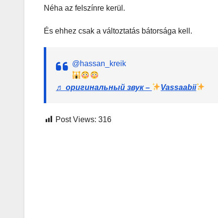
Néha az felszínre kerül.
És ehhez csak a változtatás bátorsága kell.
@hassan_kreik
♬ оригинальный звук –
Vassaabii
Post Views:
316