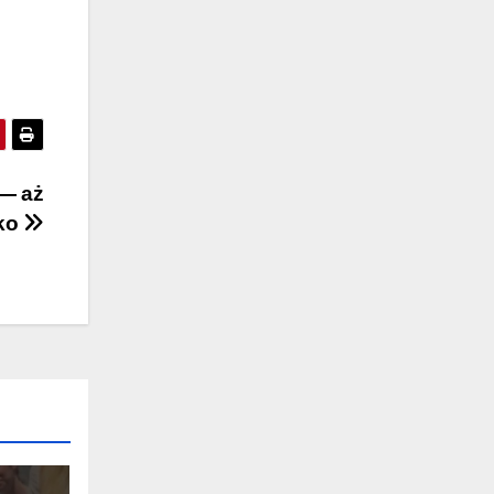
 — aż
tko