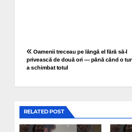
Post
Oamenii treceau pe lângă el fără să-l
privească de două ori — până când o tu
navigation
a schimbat totul
RELATED POST