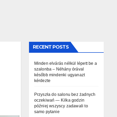
RECENT POSTS
Minden elvárás nélkül lépett be a
szalonba – Néhány órával
később mindenki ugyanazt
kérdezte
Przyszła do salonu bez żadnych
oczekiwań — Kilka godzin
później wszyscy zadawali to
samo pytanie