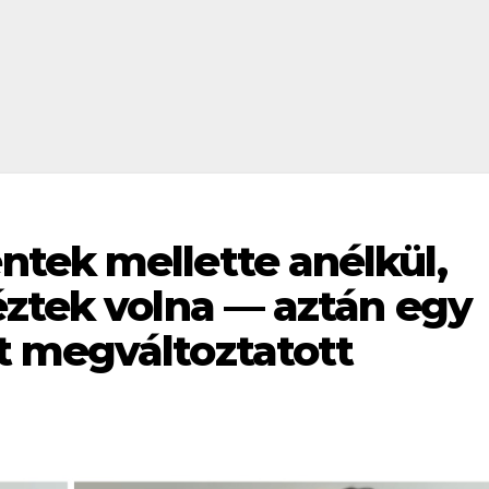
tek mellette anélkül,
éztek volna — aztán egy
 megváltoztatott