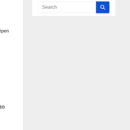
képen
abb