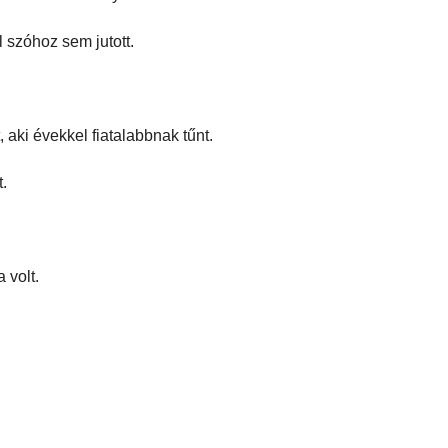
l szóhoz sem jutott.
, aki évekkel fiatalabbnak tűnt.
t.
 volt.