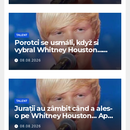
TALENT
Porotci se usmáli, když si
vybral Whitney Houston…
Pak začal zpívat
08.08.2026
TALENT
Jurații au zâmbit când a ales-
o pe Whitney Houston… Apoi
a început să cânte
08.08.2026