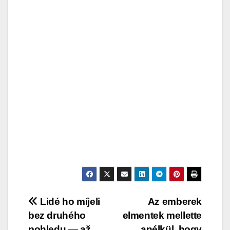
Post
Lidé ho míjeli
Az emberek
bez druhého
elmentek mellette
navigation
pohledu — až
anélkül, hogy