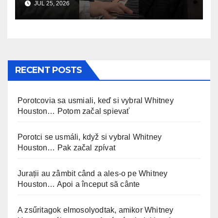
JUL 25, 2026
RECENT POSTS
Porotcovia sa usmiali, keď si vybral Whitney
Houston… Potom začal spievať
Porotci se usmáli, když si vybral Whitney
Houston… Pak začal zpívat
Jurații au zâmbit când a ales-o pe Whitney
Houston… Apoi a început să cânte
A zsűritagok elmosolyodtak, amikor Whitney