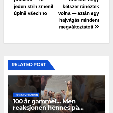
jeden střih změnil
kétszer ránéztek
úplně všechno
volna — aztán egy
hajvágás mindent
megváltoztatott
RELATED POST
TRANSFORMATION
100 år gammel… Men
reaksjonen hennes på