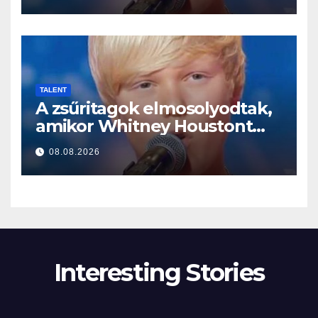
TALENT
A zsűritagok elmosolyodtak,
amikor Whitney Houstont
választotta… Aztán énekelni
08.08.2026
kezdett
Interesting Stories