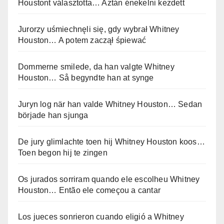
Houstont választotta… Aztán énekelni kezdett
Jurorzy uśmiechnęli się, gdy wybrał Whitney
Houston… A potem zaczął śpiewać
Dommerne smilede, da han valgte Whitney
Houston… Så begyndte han at synge
Juryn log när han valde Whitney Houston… Sedan
började han sjunga
De jury glimlachte toen hij Whitney Houston koos…
Toen begon hij te zingen
Os jurados sorriram quando ele escolheu Whitney
Houston… Então ele começou a cantar
Los jueces sonrieron cuando eligió a Whitney