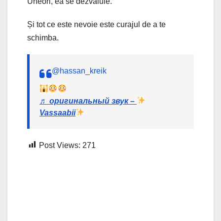
Uneori, ea se dezvăluie.
Și tot ce este nevoie este curajul de a te
schimba.
@hassan_kreik
♬ оригинальный звук –
Vassaabii
Post Views:
271