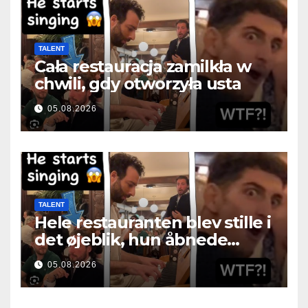
TALENT
Cała restauracja zamilkła w
chwili, gdy otworzyła usta
05.08.2026
TALENT
Hele restauranten blev stille i
det øjeblik, hun åbnede
munden
05.08.2026