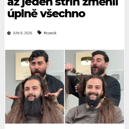
až jeden střih změnil
úplně všechno
#czeck
JUN 8, 2026