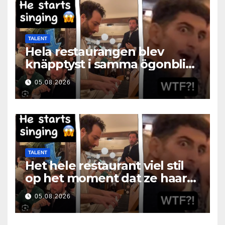
TALENT
Hela restaurangen blev
knäpptyst i samma ögonblick
som hon öppnade munnen
05.08.2026
TALENT
Het hele restaurant viel stil
op het moment dat ze haar
mond opende
05.08.2026