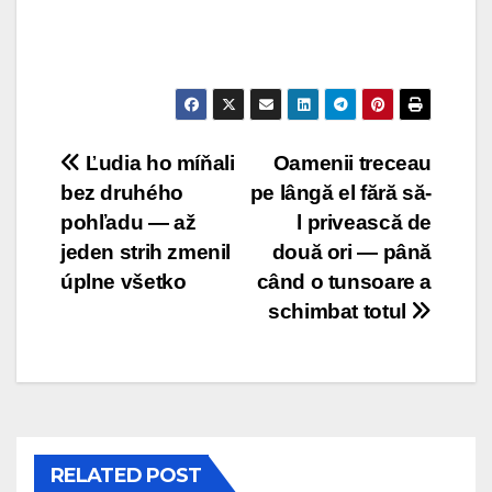
Post
Ľudia ho míňali
Oamenii treceau
bez druhého
pe lângă el fără să-
navigation
pohľadu — až
l privească de
jeden strih zmenil
două ori — până
úplne všetko
când o tunsoare a
schimbat totul
RELATED POST