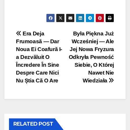
Post
Era Deja
Była Piękna Już
Frumoasă — Dar
Wcześniej — Ale
navigation
Noua Ei Coafură I-
Jej Nowa Fryzura
a Dezvăluit O
Odkryła Pewność
Încredere În Sine
Siebie, O Której
Despre Care Nici
Nawet Nie
Nu Știa Că O Are
Wiedziała
RELATED POST