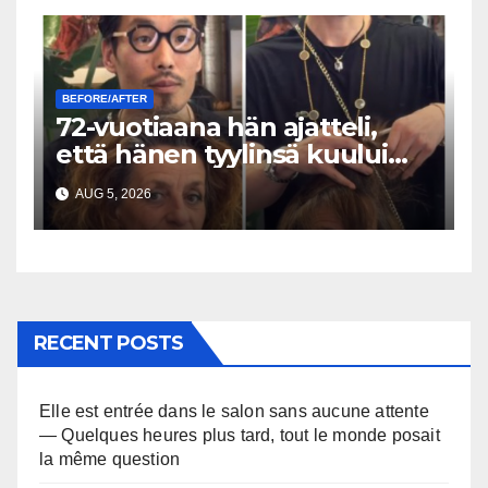
BEFORE/AFTER
72-vuotiaana hän ajatteli,
että hänen tyylinsä kuului
menneisyyteen — Sitten yksi
AUG 5, 2026
kampaamokäynti muutti
kaiken
RECENT POSTS
Elle est entrée dans le salon sans aucune attente
— Quelques heures plus tard, tout le monde posait
la même question