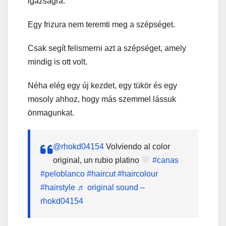
igazságra.
Egy frizura nem teremti meg a szépséget.
Csak segít felismerni azt a szépséget, amely
mindig is ott volt.
Néha elég egy új kezdet, egy tükör és egy
mosoly ahhoz, hogy más szemmel lássuk
önmagunkat.
@rhokd04154
Volviendo al color
original, un rubio platino
#canas
#peloblanco
#haircut
#haircolour
#hairstyle
♬ original sound –
rhokd04154