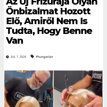
Az Új Frizurája Olyan
Önbizalmat Hozott
Elő, Amiről Nem Is
Tudta, Hogy Benne
Van
#hungarian
JUL 7, 2026