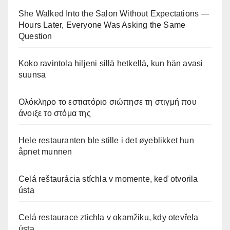
She Walked Into the Salon Without Expectations —
Hours Later, Everyone Was Asking the Same
Question
Koko ravintola hiljeni sillä hetkellä, kun hän avasi
suunsa
Ολόκληρο το εστιατόριο σιώπησε τη στιγμή που
άνοιξε το στόμα της
Hele restauranten ble stille i det øyeblikket hun
åpnet munnen
Celá reštaurácia stíchla v momente, keď otvorila
ústa
Celá restaurace ztichla v okamžiku, kdy otevřela
ústa