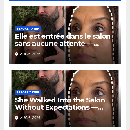
BEFORE/AFTER
Elle est entrée dans le salon
sans aucune attente —
Quelques heures plus tard,
AUG 6, 2026
tout le monde posait la
même question
BEFORE/AFTER
She Walked Into the Salon
Without Expectations —
Hours Later, Everyone Was
AUG 6, 2026
Asking the Same Question