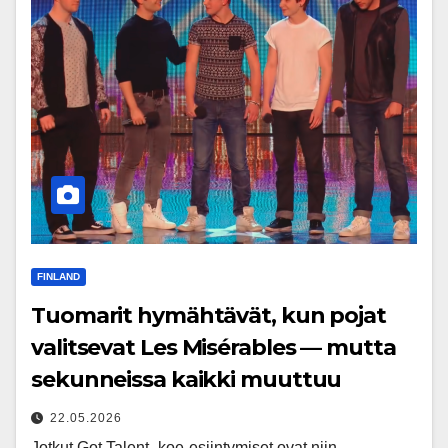
FINLAND
Tuomarit hymähtävät, kun pojat
valitsevat Les Misérables — mutta
sekunneissa kaikki muuttuu
22.05.2026
Jotkut Got Talent -koe-esiintymiset ovat niin