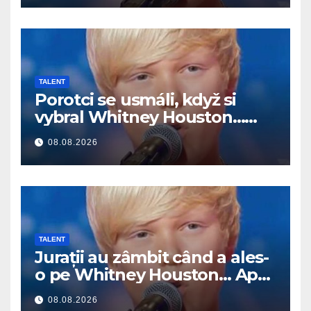
TALENT
Porotci se usmáli, když si
vybral Whitney Houston…
Pak začal zpívat
08.08.2026
TALENT
Jurații au zâmbit când a ales-
o pe Whitney Houston… Apoi
a început să cânte
08.08.2026