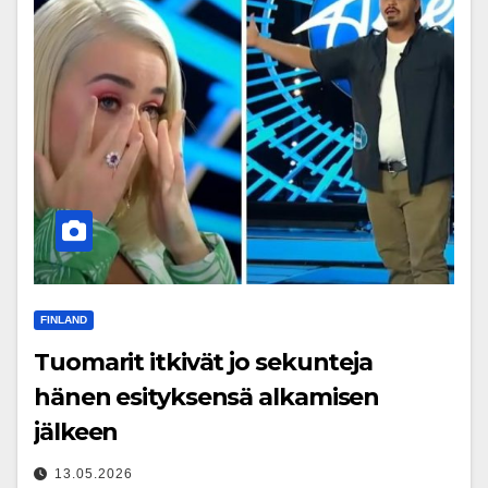
FINLAND
Tuomarit itkivät jo sekunteja
hänen esityksensä alkamisen
jälkeen
13.05.2026