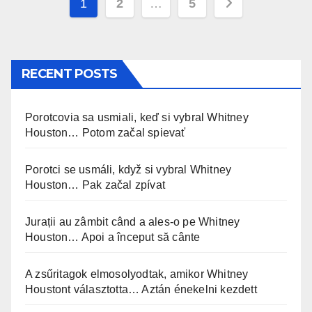
Posts
1
2
…
5
pagination
RECENT POSTS
Porotcovia sa usmiali, keď si vybral Whitney
Houston… Potom začal spievať
Porotci se usmáli, když si vybral Whitney
Houston… Pak začal zpívat
Jurații au zâmbit când a ales-o pe Whitney
Houston… Apoi a început să cânte
A zsűritagok elmosolyodtak, amikor Whitney
Houstont választotta… Aztán énekelni kezdett