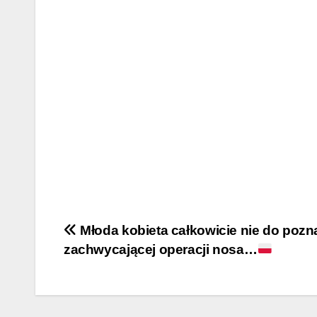
Post
Młoda kobieta całkowicie nie do pozn
zachwycającej operacji nosa…
navigation