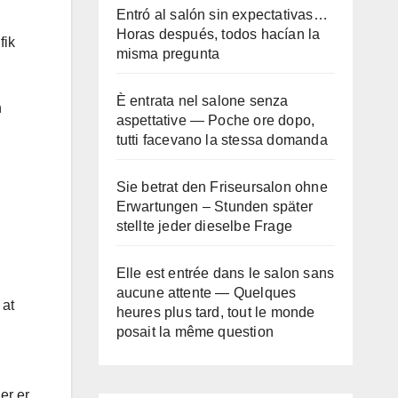
Entró al salón sin expectativas…
Horas después, todos hacían la
fik
misma pregunta
È entrata nel salone senza
n
aspettative — Poche ore dopo,
tutti facevano la stessa domanda
Sie betrat den Friseursalon ohne
Erwartungen – Stunden später
stellte jeder dieselbe Frage
Elle est entrée dans le salon sans
aucune attente — Quelques
 at
heures plus tard, tout le monde
posait la même question
er er