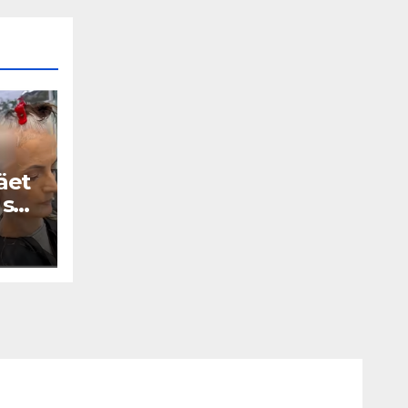
äet
 se