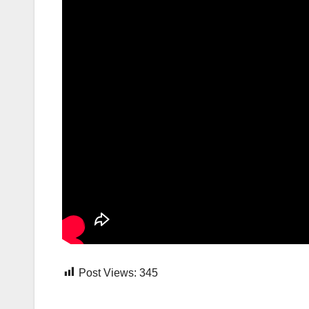
Post Views:
345