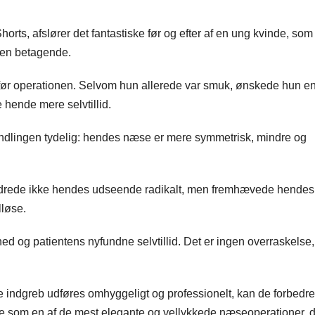
rts, afslører det fantastiske før og efter af en ung kvinde, som 
hen betagende.
før operationen. Selvom hun allerede var smuk, ønskede hun e
hende mere selvtillid.
andlingen tydelig: hendes næse er mere symmetrisk, mindre og
ndrede ikke hendes udseende radikalt, men fremhævede hendes
lløse.
d og patientens nyfundne selvtillid. Det er ingen overraskelse,
 indgreb udføres omhyggeligt og professionelt, kan de forbedre
 som en af de mest elegante og vellykkede næseoperationer, d