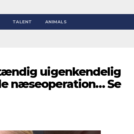
TALENT
ANIMALS
tændig uigenkendelig
de næseoperation… Se