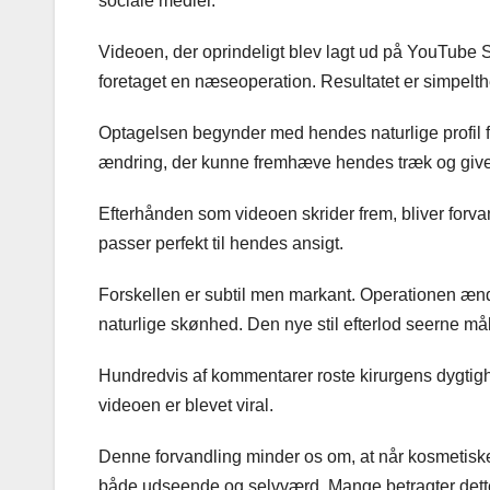
sociale medier.
Videoen, der oprindeligt blev lagt ud på YouTube Sho
foretaget en næseoperation. Resultatet er simpelt
Optagelsen begynder med hendes naturlige profil 
ændring, der kunne fremhæve hendes træk og give 
Efterhånden som videoen skrider frem, bliver forv
passer perfekt til hendes ansigt.
Forskellen er subtil men markant. Operationen æ
naturlige skønhed. Den nye stil efterlod seerne må
Hundredvis af kommentarer roste kirurgens dygtighe
videoen er blevet viral.
Denne forvandling minder os om, at når kosmetiske
både udseende og selvværd. Mange betragter dette