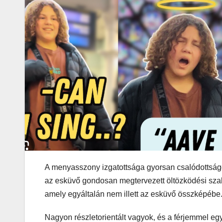
A menyasszony izgatottsága gyorsan csalódottsággá
az esküvő gondosan megtervezett öltözködési szabá
amely egyáltalán nem illett az esküvő összképébe
Nagyon részletorientált vagyok, és a férjemmel e