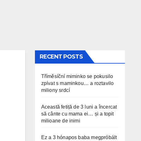
RECENT POSTS
Tříměsíční miminko se pokusilo
zpívat s maminkou… a roztavilo
miliony srdcí
Această fetiță de 3 luni a încercat
să cânte cu mama ei… și a topit
milioane de inimi
Ez a 3 hónapos baba megpróbált