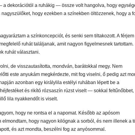
 — a dekorációtól a ruhákig — össze volt hangolva, hogy egység
s nagyszülőket, hogy ezekben a színekben öltözzenek, hogy a f
yaráztam a színkoncepciót, és senki sem tiltakozott. A férjem
egfelelő ruhát találjanak, amit nagyon figyelmesnek tartottam.
k ruhát választani.
olni, de visszautasította, mondván, barátokkal megy. Nem
előtti este anyukám megkérdezte, mit fog viselni, ő pedig azt mo
apján azonban egy királylila estélyi ruhában lépett be a
estéket és rikító rózsaszín rúzst viselt — sokkal feltűnőbbet,
ő lila nyakkendőt is viselt.
l hagyom, hogy ne rontsa el a napomat. Később az apósom
 elmondtam, hogy nagyon kilógnak a sorból, és nem illenek a t
apott, és azt mondta, beszélni fog az anyósommal.