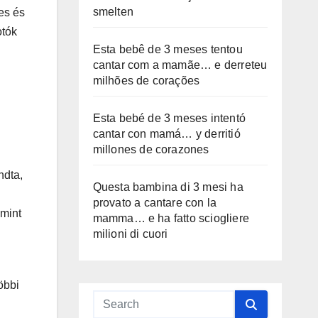
smelten
es és
otók
Esta bebê de 3 meses tentou
cantar com a mamãe… e derreteu
milhões de corações
Esta bebé de 3 meses intentó
cantar con mamá… y derritió
millones de corazones
ndta,
Questa bambina di 3 mesi ha
provato a cantare con la
 mint
mamma… e ha fatto sciogliere
milioni di cuori
öbbi