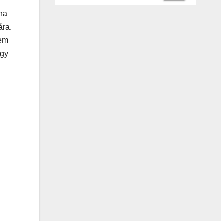
oha
ára.
nem
ogy