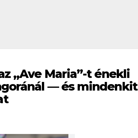
 az „Ave Maria”-t énekli
ngoránál — és mindenkit
at