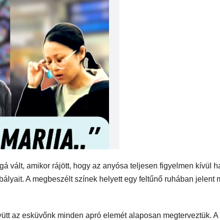
 vált, amikor rájött, hogy az anyósa teljesen figyelmen kívül h
lyait. A megbeszélt színek helyett egy feltűnő ruhában jelent 
.
gyütt az esküvőnk minden apró elemét alaposan megterveztük. A