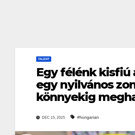
TALENT
Egy félénk kisfiú
egy nyilvános zo
könnyekig megh
#hungarian
DEC 15, 2025