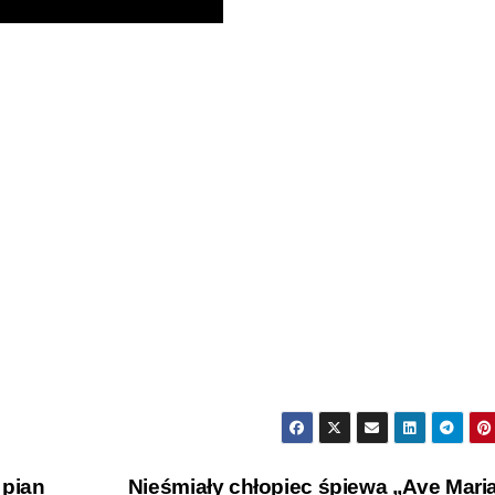
 pian
Nieśmiały chłopiec śpiewa „Ave Mari