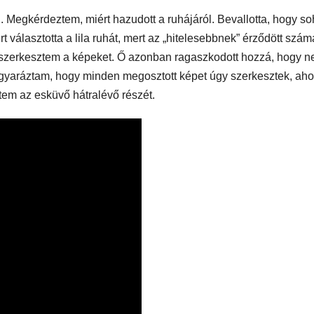
 Megkérdeztem, miért hazudott a ruhájáról. Bevallotta, hogy s
t választotta a lila ruhát, mert az „hitelesebbnek” érződött szám
zerkesztem a képeket. Ő azonban ragaszkodott hozzá, hogy 
Elmagyaráztam, hogy minden megosztott képet úgy szerkesztek, ah
tem az esküvő hátralévő részét.