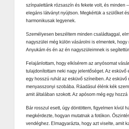
színpalettánk rózsaszín és fekete volt, és minden
elegáns látványt nyújtson. Megkértük a szülőket é
harmonikusak legyenek.
Személyesen beszéltem minden családtaggal, elmag
nagyszülei még külön vásárolni is elmentek, hogy m
Anyukám és én az én nagyszüleimnek is segítettün
Felajánlottam, hogy elkísérem az anyósomat vásár
tulajdonítottam neki nagy jelentőséget. Az esküvő 
egy hosszú ruhát az esküvő színeiben. Az esküvő n
menyasszonyi szobába. Ráadásul élénk kék szemhéjf
amit általában szokott. Az apósom még egy hozzá ill
Bár rosszul esett, úgy döntöttem, figyelmen kívü
megkérdezte, hogyan mutatnak a fotókon. Őszintén
vendéghez. Elmagyarázta, hogy azt viselte, amit k