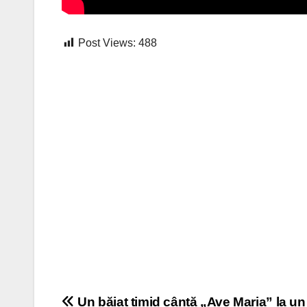
Post Views:
488
Post
Un băiat timid cântă „Ave Maria” la un