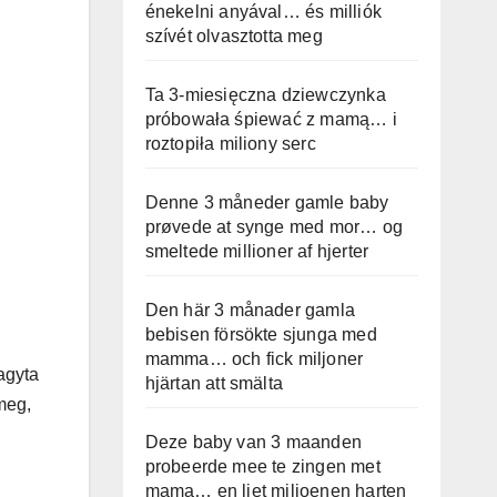
énekelni anyával… és milliók
szívét olvasztotta meg
Ta 3-miesięczna dziewczynka
próbowała śpiewać z mamą… i
roztopiła miliony serc
Denne 3 måneder gamle baby
prøvede at synge med mor… og
smeltede millioner af hjerter
Den här 3 månader gamla
bebisen försökte sjunga med
mamma… och fick miljoner
agyta
hjärtan att smälta
meg,
Deze baby van 3 maanden
probeerde mee te zingen met
mama… en liet miljoenen harten