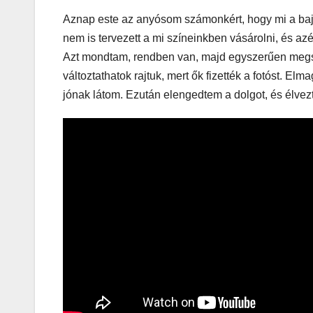
Aznap este az anyósom számonkért, hogy mi a baj.
nem is tervezett a mi színeinkben vásárolni, és azér
Azt mondtam, rendben van, majd egyszerűen megs
változtathatok rajtuk, mert ők fizették a fotóst. 
jónak látom. Ezután elengedtem a dolgot, és élvez