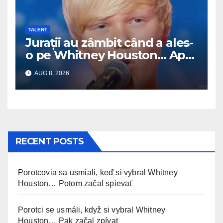
TALENT
Jurații au zâmbit când a ales-
o pe Whitney Houston… Apoi
a început să cânte
AUG 8, 2026
RECENT POSTS
Porotcovia sa usmiali, keď si vybral Whitney
Houston… Potom začal spievať
Porotci se usmáli, když si vybral Whitney
Houston… Pak začal zpívat