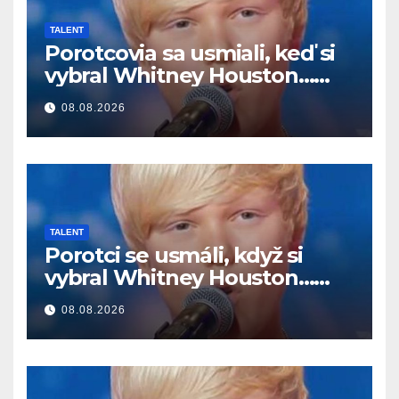
TALENT
Porotcovia sa usmiali, keď si
vybral Whitney Houston…
Potom začal spievať
08.08.2026
TALENT
Porotci se usmáli, když si
vybral Whitney Houston…
Pak začal zpívat
08.08.2026