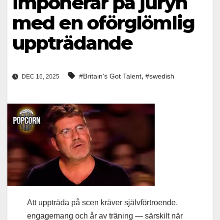
imponerar på juryn
med en oförglömlig
uppträdande
,
#Britain's Got Talent
#swedish
DEC 16, 2025
Att uppträda på scen kräver självförtroende,
engagemang och år av träning — särskilt när