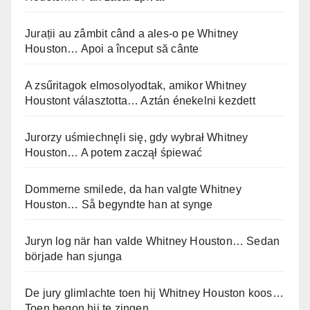
Jurații au zâmbit când a ales-o pe Whitney
Houston… Apoi a început să cânte
A zsűritagok elmosolyodtak, amikor Whitney
Houstont választotta… Aztán énekelni kezdett
Jurorzy uśmiechnęli się, gdy wybrał Whitney
Houston… A potem zaczął śpiewać
Dommerne smilede, da han valgte Whitney
Houston… Så begyndte han at synge
Juryn log när han valde Whitney Houston… Sedan
började han sjunga
De jury glimlachte toen hij Whitney Houston koos…
Toen begon hij te zingen