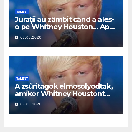
TALENT
Jurații au zâmbit când a ales-
o pe Whitney Houston… Apoi
a început să cânte
08.08.2026
TALENT
A zsűritagok elmosolyodtak,
amikor Whitney Houstont
választotta… Aztán énekelni
08.08.2026
kezdett