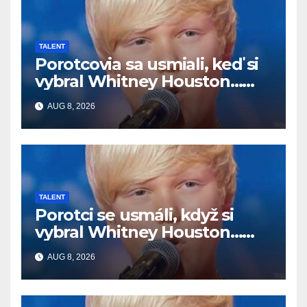
TALENT
Porotcovia sa usmiali, keď si
vybral Whitney Houston…
Potom začal spievať
AUG 8, 2026
TALENT
Porotci se usmáli, když si
vybral Whitney Houston…
Pak začal zpívat
AUG 8, 2026