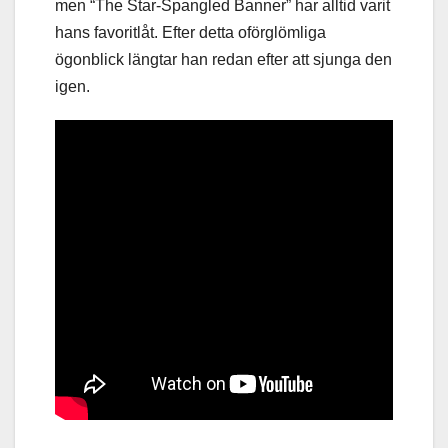
men “The Star-Spangled Banner” har alltid varit
hans favoritlåt. Efter detta oförglömliga
ögonblick längtar han redan efter att sjunga den
igen.