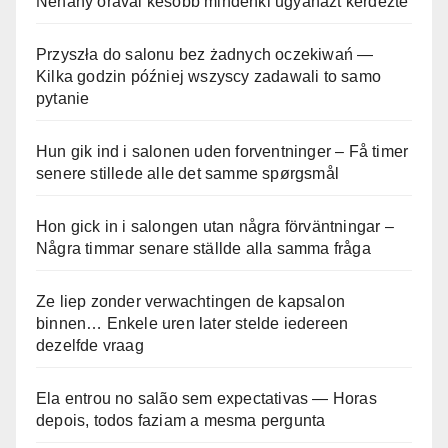
Néhány órával később mindenki ugyanazt kérdezte
Przyszła do salonu bez żadnych oczekiwań —
Kilka godzin później wszyscy zadawali to samo
pytanie
Hun gik ind i salonen uden forventninger – Få timer
senere stillede alle det samme spørgsmål
Hon gick in i salongen utan några förväntningar –
Några timmar senare ställde alla samma fråga
Ze liep zonder verwachtingen de kapsalon
binnen… Enkele uren later stelde iedereen
dezelfde vraag
Ela entrou no salão sem expectativas — Horas
depois, todos faziam a mesma pergunta