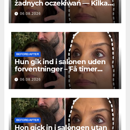
żadnych oczekiwań — Kilka
godzin później wszyscy
06.08.2026
zadawali to samo pytanie
BEFORE/AFTER
Hun gik ind i salonen uden
forventninger – Få timer
senere stillede alle det
06.08.2026
samme spørgsmål
BEFORE/AFTER
Hon gick in i salongen utan