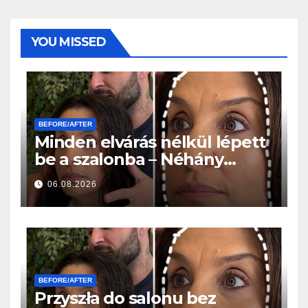
YOU MISSED
BEFORE/AFTER
Minden elvárás nélkül lépett
be a szalonba – Néhány
órával később mindenki
06.08.2026
ugyanazt kérdezte
BEFORE/AFTER
Przyszła do salonu bez