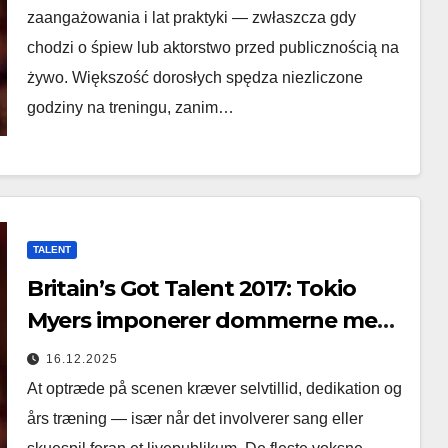
zaangażowania i lat praktyki — zwłaszcza gdy
chodzi o śpiew lub aktorstwo przed publicznością na
żywo. Większość dorosłych spędza niezliczone
godziny na treningu, zanim…
TALENT
Britain’s Got Talent 2017: Tokio
Myers imponerer dommerne med
en uforglemmelig performance
16.12.2025
At optræde på scenen kræver selvtillid, dedikation og
års træning — især når det involverer sang eller