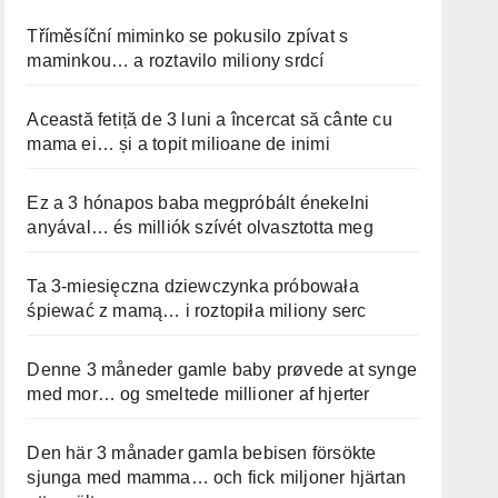
Tříměsíční miminko se pokusilo zpívat s
maminkou… a roztavilo miliony srdcí
Această fetiță de 3 luni a încercat să cânte cu
mama ei… și a topit milioane de inimi
Ez a 3 hónapos baba megpróbált énekelni
anyával… és milliók szívét olvasztotta meg
Ta 3-miesięczna dziewczynka próbowała
śpiewać z mamą… i roztopiła miliony serc
Denne 3 måneder gamle baby prøvede at synge
med mor… og smeltede millioner af hjerter
Den här 3 månader gamla bebisen försökte
sjunga med mamma… och fick miljoner hjärtan