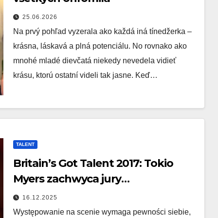
25.06.2026
Na prvý pohľad vyzerala ako každá iná tínedžerka –
krásna, láskavá a plná potenciálu. No rovnako ako
mnohé mladé dievčatá niekedy nevedela vidieť
krásu, ktorú ostatní videli tak jasne. Keď…
TALENT
Britain’s Got Talent 2017: Tokio
Myers zachwyca jury
niezapomnianym występem
16.12.2025
Występowanie na scenie wymaga pewności siebie,