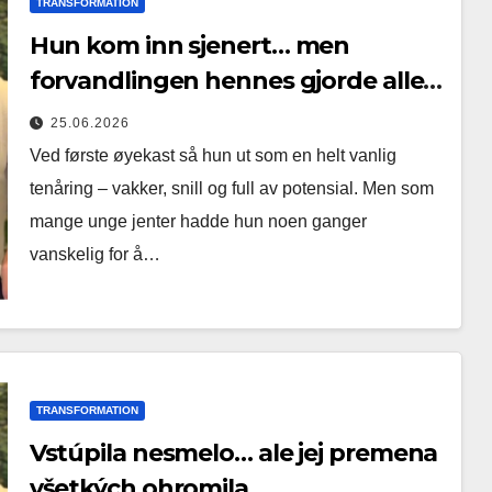
TRANSFORMATION
Hun kom inn sjenert… men
forvandlingen hennes gjorde alle
målløse
25.06.2026
Ved første øyekast så hun ut som en helt vanlig
tenåring – vakker, snill og full av potensial. Men som
mange unge jenter hadde hun noen ganger
vanskelig for å…
TRANSFORMATION
Vstúpila nesmelo… ale jej premena
všetkých ohromila