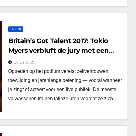
TALENT
Britain’s Got Talent 2017: Tokio
Myers verbluft de jury met een
onvergetelijke performance
16.12.2025
Optreden op het podium vereist zelfvertrouwen,
toewijding en jarenlange oefening — vooral wanneer
je zingt of acteert voor een live publiek. De meeste
volwassenen trainen talloze uren voordat ze zich…