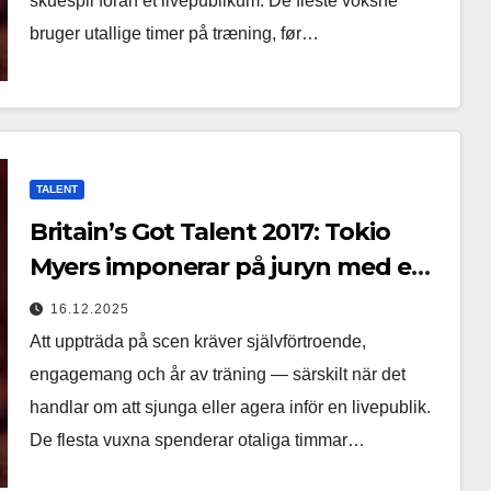
skuespil foran et livepublikum. De fleste voksne
bruger utallige timer på træning, før…
TALENT
Britain’s Got Talent 2017: Tokio
Myers imponerar på juryn med en
oförglömlig uppträdande
16.12.2025
Att uppträda på scen kräver självförtroende,
engagemang och år av träning — särskilt när det
handlar om att sjunga eller agera inför en livepublik.
De flesta vuxna spenderar otaliga timmar…