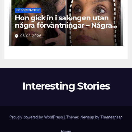
BEFORE/AFTER
Hon gick in i salongen utan
några förväntningar – Några
timmar senare ställde alla
06.08.2026
samma fråga
Interesting Stories
Proudly powered by WordPress
|
Theme: Newsup by
Themeansar
.
Home