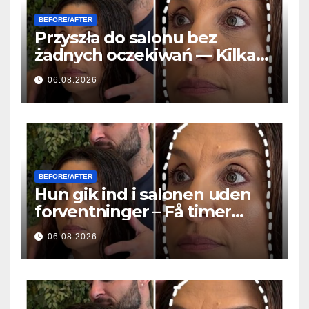
BEFORE/AFTER
Przyszła do salonu bez
żadnych oczekiwań — Kilka
godzin później wszyscy
06.08.2026
zadawali to samo pytanie
BEFORE/AFTER
Hun gik ind i salonen uden
forventninger – Få timer
senere stillede alle det
06.08.2026
samme spørgsmål