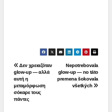
Post
Δεν χρειαζόταν
Nepotrebovala
glow-up — αλλά
glow-up — no táto
navigation
αυτή η
premena šokovala
μεταμόρφωση
všetkých
σόκαρε τους
πάντες