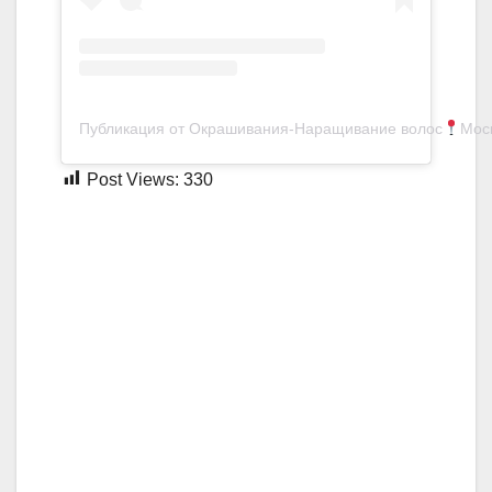
Публикация от Окрашивания-Наращивание волос
Мос
Post Views:
330