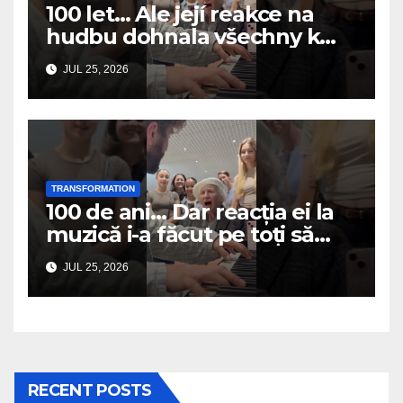
100 let… Ale její reakce na
hudbu dohnala všechny k
slzám
JUL 25, 2026
TRANSFORMATION
100 de ani… Dar reacția ei la
muzică i-a făcut pe toți să
plângă
JUL 25, 2026
RECENT POSTS