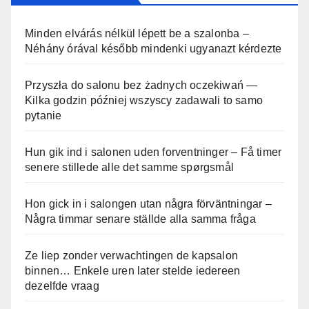
Minden elvárás nélkül lépett be a szalonba –
Néhány órával később mindenki ugyanazt kérdezte
Przyszła do salonu bez żadnych oczekiwań —
Kilka godzin później wszyscy zadawali to samo
pytanie
Hun gik ind i salonen uden forventninger – Få timer
senere stillede alle det samme spørgsmål
Hon gick in i salongen utan några förväntningar –
Några timmar senare ställde alla samma fråga
Ze liep zonder verwachtingen de kapsalon
binnen… Enkele uren later stelde iedereen
dezelfde vraag