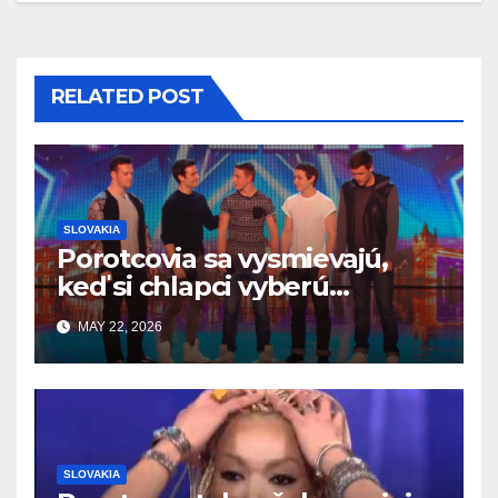
RELATED POST
SLOVAKIA
Porotcovia sa vysmievajú,
keď si chlapci vyberú
Bedárov — no v priebehu
MAY 22, 2026
sekúnd sa všetko zmení
SLOVAKIA