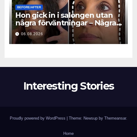
BEFORE/AFTER
Hon gick in i salongen utan
några förväntningar – Några
timmar senare ställde alla
06.08.2026
samma fråga
Interesting Stories
Proudly powered by WordPress
|
Theme: Newsup by
Themeansar
.
Home