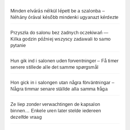
Minden elvárás nélkül lépett be a szalonba –
Néhány órával később mindenki ugyanazt kérdezte
Przyszła do salonu bez żadnych oczekiwań —
Kilka godzin później wszyscy zadawali to samo
pytanie
Hun gik ind i salonen uden forventninger – Få timer
senere stillede alle det samme spørgsmål
Hon gick in i salongen utan några förväntningar –
Några timmar senare ställde alla samma fråga
Ze liep zonder verwachtingen de kapsalon
binnen… Enkele uren later stelde iedereen
dezelfde vraag