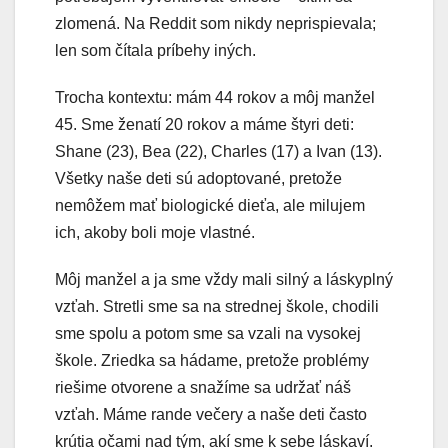
zlomená. Na Reddit som nikdy neprispievala;
len som čítala príbehy iných.
Trocha kontextu: mám 44 rokov a môj manžel
45. Sme ženatí 20 rokov a máme štyri deti:
Shane (23), Bea (22), Charles (17) a Ivan (13).
Všetky naše deti sú adoptované, pretože
nemôžem mať biologické dieťa, ale milujem
ich, akoby boli moje vlastné.
Môj manžel a ja sme vždy mali silný a láskyplný
vzťah. Stretli sme sa na strednej škole, chodili
sme spolu a potom sme sa vzali na vysokej
škole. Zriedka sa hádame, pretože problémy
riešime otvorene a snažíme sa udržať náš
vzťah. Máme rande večery a naše deti často
krútia očami nad tým, akí sme k sebe láskaví.