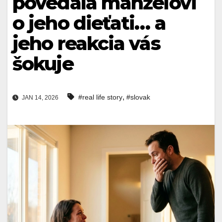
povedala manželovi
o jeho dieťati… a
jeho reakcia vás
šokuje
,
#real life story
#slovak
JAN 14, 2026