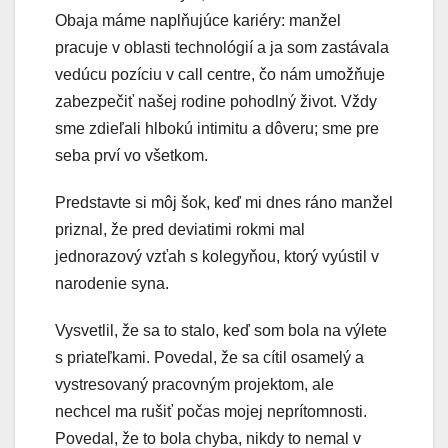
Obaja máme naplňujúce kariéry: manžel
pracuje v oblasti technológií a ja som zastávala
vedúcu pozíciu v call centre, čo nám umožňuje
zabezpečiť našej rodine pohodlný život. Vždy
sme zdieľali hlbokú intimitu a dôveru; sme pre
seba prví vo všetkom.
Predstavte si môj šok, keď mi dnes ráno manžel
priznal, že pred deviatimi rokmi mal
jednorazový vzťah s kolegyňou, ktorý vyústil v
narodenie syna.
Vysvetlil, že sa to stalo, keď som bola na výlete
s priateľkami. Povedal, že sa cítil osamelý a
vystresovaný pracovným projektom, ale
nechcel ma rušiť počas mojej neprítomnosti.
Povedal, že to bola chyba, nikdy to nemal v