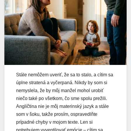
Stále nemôžem uveriť, že sa to stalo, a cítim sa
úplne stratená a vyčerpaná. Nikdy by som si
nemyslela, že by môj manžel mohol urobiť
niečo také po všetkom, čo sme spolu prežili.
Angličtina nie je môj materinský jazyk a stále
som v šoku, takže prosím, ospravedlňte
prípadné chyby v mojom texte. Len si
potrebujem vyventilovať emócie – cítim sa