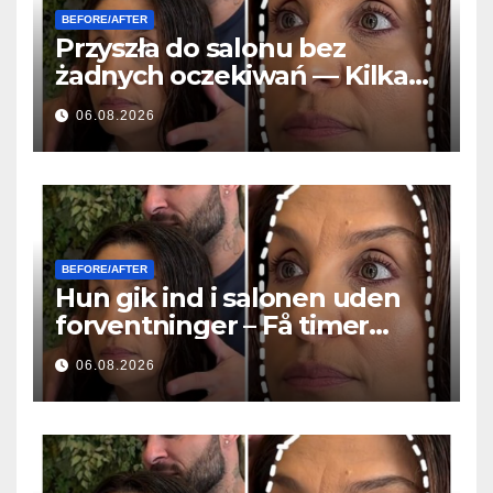
BEFORE/AFTER
Przyszła do salonu bez
żadnych oczekiwań — Kilka
godzin później wszyscy
06.08.2026
zadawali to samo pytanie
BEFORE/AFTER
Hun gik ind i salonen uden
forventninger – Få timer
senere stillede alle det
06.08.2026
samme spørgsmål