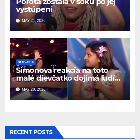
Porota zostala v šoku po jej
vystúpení
MAY 21, 2026
SLOVAKIA
Simonova reakcia na toto
malé dievčatko dojímá ľudí
po celom svete
MAY 20, 2026
RECENT POSTS