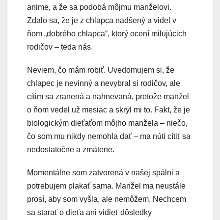
anime, a že sa podobá môjmu manželovi.
Zdalo sa, že je z chlapca nadšený a videl v
ňom „dobrého chlapca“, ktorý ocení milujúcich
rodičov – teda nás.
Neviem, čo mám robiť. Uvedomujem si, že
chlapec je nevinný a nevybral si rodičov, ale
cítim sa zranená a nahnevaná, pretože manžel
o ňom vedel už mesiac a skryl mi to. Fakt, že je
biologickým dieťaťom môjho manžela – niečo,
čo som mu nikdy nemohla dať – ma núti cítiť sa
nedostatočne a zmätene.
Momentálne som zatvorená v našej spálni a
potrebujem plakať sama. Manžel ma neustále
prosí, aby som vyšla, ale nemôžem. Nechcem
sa starať o dieťa ani vidieť dôsledky