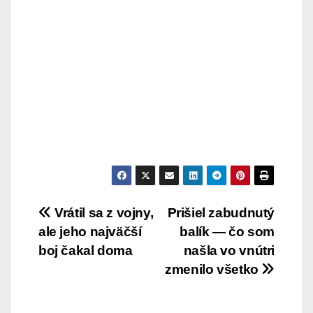
Post
Vrátil sa z vojny,
Prišiel zabudnutý
ale jeho najväčší
balík — čo som
navigation
boj čakal doma
našla vo vnútri
zmenilo všetko