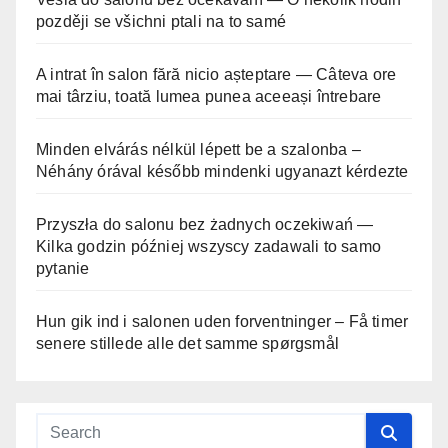
později se všichni ptali na to samé
A intrat în salon fără nicio așteptare — Câteva ore
mai târziu, toată lumea punea aceeași întrebare
Minden elvárás nélkül lépett be a szalonba –
Néhány órával később mindenki ugyanazt kérdezte
Przyszła do salonu bez żadnych oczekiwań —
Kilka godzin później wszyscy zadawali to samo
pytanie
Hun gik ind i salonen uden forventninger – Få timer
senere stillede alle det samme spørgsmål