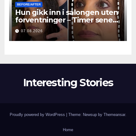
BEFORE/AFTER
Hun gikk inn i salongen uten
forventninger – Timer senere
stilte alle det samme
07.08.2026
spørsmålet
Interesting Stories
Proudly powered by WordPress
|
Theme: Newsup by
Themeansar
.
Home