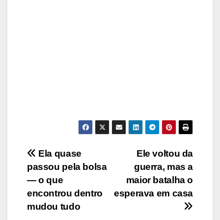
Post
Ela quase
Ele voltou da
passou pela bolsa
guerra, mas a
navigation
— o que
maior batalha o
encontrou dentro
esperava em casa
mudou tudo