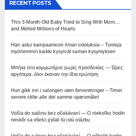
RECENT POSTS
This 3-Month-Old Baby Tried to Sing With Mom…
and Melted Millions of Hearts
Hän astui kampaamoon ilman odotuksia – Tunteja
myöhemmin kaikki kysyivät saman kysymyksen
Μπήκε στο κομμωτήριο χωρίς προσδοκίες — Ώρες
αργότερα, όλοι έκαναν την ίδια ερώτηση
Hun gikk inn i salongen uten forventninger – Timer
senere stilte alle det samme spørsmålet
Vošla do salónu bez očakávaní — O niekoľko hodín
neskôr sa všetci pýtali tú istú otázku
Vešla do salonu bez očekávání — O několik hodin