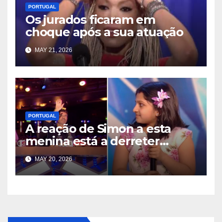
PORTUGAL
Os jurados ficaram em
choque após a sua atuação
MAY 21, 2026
PORTUGAL
A reação de Simon a esta
menina está a derreter
corações por todo o lado
MAY 20, 2026