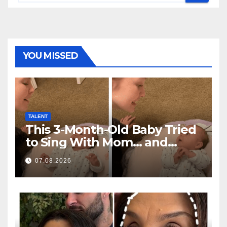
YOU MISSED
TALENT
This 3-Month-Old Baby Tried
to Sing With Mom… and
Melted Millions of Hearts
07.08.2026