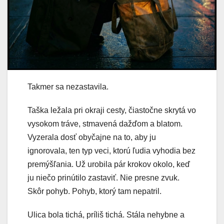
Takmer sa nezastavila.
Taška ležala pri okraji cesty, čiastočne skrytá vo
vysokom tráve, stmavená dažďom a blatom.
Vyzerala dosť obyčajne na to, aby ju
ignorovala, ten typ veci, ktorú ľudia vyhodia bez
premýšľania. Už urobila pár krokov okolo, keď
ju niečo prinútilo zastaviť. Nie presne zvuk.
Skôr pohyb. Pohyb, ktorý tam nepatril.
Ulica bola tichá, príliš tichá. Stála nehybne a