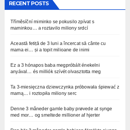
RECENT POSTS
Tříměsíční miminko se pokusilo zpívat s
maminkou… a roztavilo miliony srdcí
Această fetiță de 3 luni a încercat să cânte cu
mama ei… și a topit milioane de inimi
Ez a 3 hónapos baba megpróbált énekelni
anyával… és milliók szívét olvasztotta meg
Ta 3-miesięczna dziewczynka próbowała śpiewać z
mamą… i roztopiła miliony serc
Denne 3 måneder gamle baby prøvede at synge
med mor… og smeltede millioner af hjerter