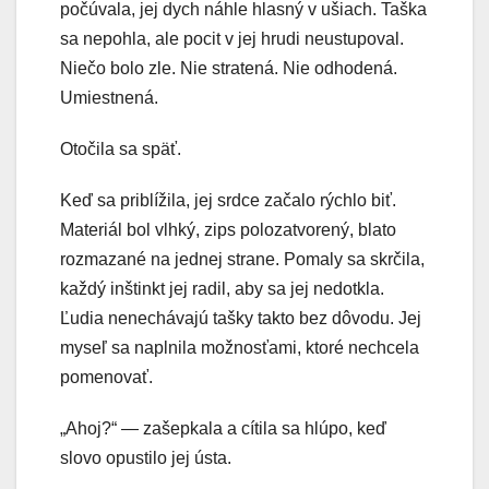
počúvala, jej dych náhle hlasný v ušiach. Taška
sa nepohla, ale pocit v jej hrudi neustupoval.
Niečo bolo zle. Nie stratená. Nie odhodená.
Umiestnená.
Otočila sa späť.
Keď sa priblížila, jej srdce začalo rýchlo biť.
Materiál bol vlhký, zips polozatvorený, blato
rozmazané na jednej strane. Pomaly sa skrčila,
každý inštinkt jej radil, aby sa jej nedotkla.
Ľudia nenechávajú tašky takto bez dôvodu. Jej
myseľ sa naplnila možnosťami, ktoré nechcela
pomenovať.
„Ahoj?“ — zašepkala a cítila sa hlúpo, keď
slovo opustilo jej ústa.