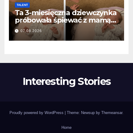
TALENT
Ta 3-miesięczna dziewczynka
próbowała śpiewać z mamą…
i roztopiła miliony serc
07.08.2026
Interesting Stories
Proudly powered by WordPress
|
Theme: Newsup by
Themeansar
.
Home