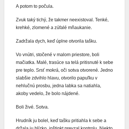
A potom to počula.
Zvuk taký tichý, že takmer neexistoval. Tenké,
krehké, zlomené a zúfalé mňaukanie.
Zadržala dych, keď úplne otvorila tašku.
Vo vnútri, stočené v malom priestore, boli
mačiatka. Malé, trasúce sa telá pritisnuté k sebe
pre teplo. Srsť mokrá, oči sotva otvorené. Jedno
slabšie zdvihlo hlavu, otvorilo papuľku v
nehlučnú prosbu, jedna labka sa natiahla,
akoby vedelo, že bolo nájdené.
Boli živé. Sotva.
Hrudník ju bolel, keď tašku pritiahla k sebe a
držala ju blízko, inštinkt prevzal kontrolu. Niekto