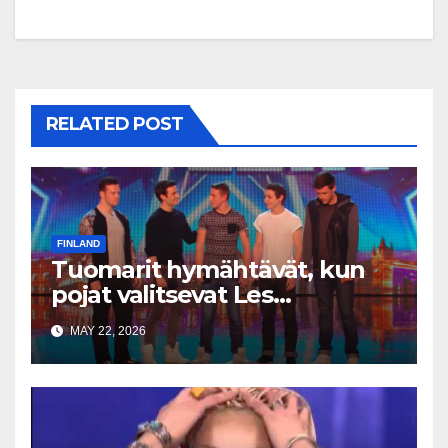
RELATED POST
FINLAND
Tuomarit hymähtävät, kun
pojat valitsevat Les
Misérables — mutta
MAY 22, 2026
sekunneissa kaikki muuttuu