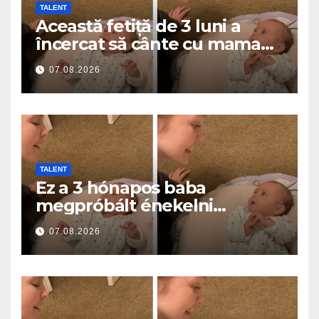
TALENT
Această fetiță de 3 luni a
încercat să cânte cu mama
ei… și a topit milioane de
07.08.2026
inimi
TALENT
Ez a 3 hónapos baba
megpróbált énekelni
anyával… és milliók szívét
07.08.2026
olvasztotta meg