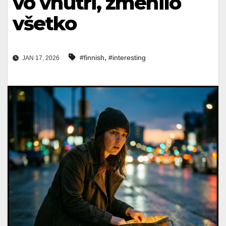
vo vnútri, zmenilo
všetko
,
#finnish
#interesting
JAN 17, 2026