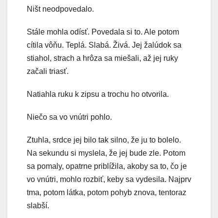
Ništ neodpovedalo.
Stále mohla odísť. Povedala si to. Ale potom
cítila vôňu. Teplá. Slabá. Živá. Jej žalúdok sa
stiahol, strach a hrôza sa miešali, až jej ruky
začali triasť.
Natiahla ruku k zipsu a trochu ho otvorila.
Niečo sa vo vnútri pohlo.
Ztuhla, srdce jej bilo tak silno, že ju to bolelo.
Na sekundu si myslela, že jej bude zle. Potom
sa pomaly, opatrne priblížila, akoby sa to, čo je
vo vnútri, mohlo rozbiť, keby sa vydesila. Najprv
tma, potom látka, potom pohyb znova, tentoraz
slabší.