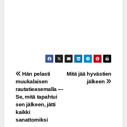
Post
Hän pelasti
Mitä jää hyvästien
muukalaisen
jälkeen
navigation
rautatieasemalla —
Se, mitä tapahtui
sen jälkeen, jätti
kaikki
sanattomiksi