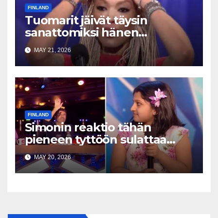
FINLAND
Tuomarit jäivät täysin
sanattomiksi hänen
esityksensä jälkeen
MAY 21, 2026
FINLAND
Simonin reaktio tähän
pieneen tyttöön sulattaa
sydämiä kaikkialla
MAY 20, 2026