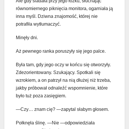
Ale gdy siadała przy jego łóżku, słuchając
równomiernego piknięcia monitora, ogarniała ją
inna myśl. Dziwna znajomość, której nie
potrafiła wytłumaczyć.
Minęły dni.
Aż pewnego ranka poruszyły się jego palce.
Była tam, gdy jego oczy w końcu się otworzyły.
Zdezorientowany. Szukający. Spotkali się
wzrokiem, a on patrzył na nią dłużej niż trzeba,
jakby próbował odnaleźć wspomnienie, które
było tuż poza zasięgiem.
—Czy… znam cię? —zapytal słabym głosem.
Połknęła ślinę. —Nie —odpowiedziała