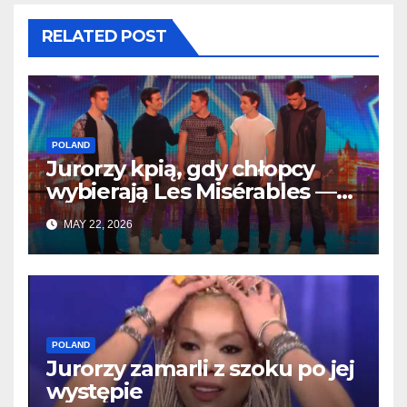
RELATED POST
POLAND
Jurorzy kpią, gdy chłopcy
wybierają Les Misérables —
ale po kilku sekundach
MAY 22, 2026
wszystko się zmienia
POLAND
Jurorzy zamarli z szoku po jej
występie