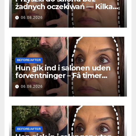
żadnych oczekiwań — Kilka
godzin później wszyscy
06.08.2026
zadawali to samo pytanie
BEFORE/AFTER
Hun gik ind i salonen uden
forventninger – Få timer
senere stillede alle det
06.08.2026
samme spørgsmål
BEFORE/AFTER