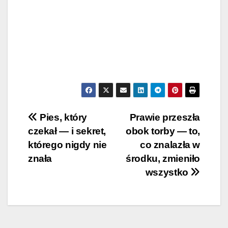
Post
Pies, który
Prawie przeszła
czekał — i sekret,
obok torby — to,
navigation
którego nigdy nie
co znalazła w
znała
środku, zmieniło
wszystko