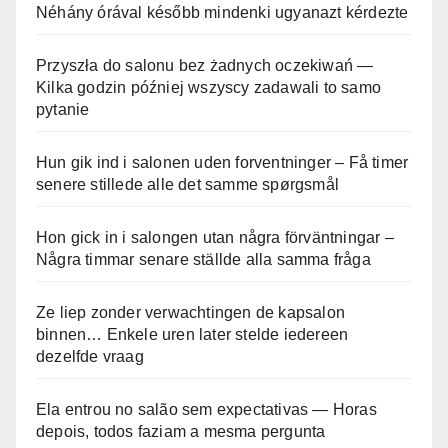
Néhány órával később mindenki ugyanazt kérdezte
Przyszła do salonu bez żadnych oczekiwań —
Kilka godzin później wszyscy zadawali to samo
pytanie
Hun gik ind i salonen uden forventninger – Få timer
senere stillede alle det samme spørgsmål
Hon gick in i salongen utan några förväntningar –
Några timmar senare ställde alla samma fråga
Ze liep zonder verwachtingen de kapsalon
binnen… Enkele uren later stelde iedereen
dezelfde vraag
Ela entrou no salão sem expectativas — Horas
depois, todos faziam a mesma pergunta