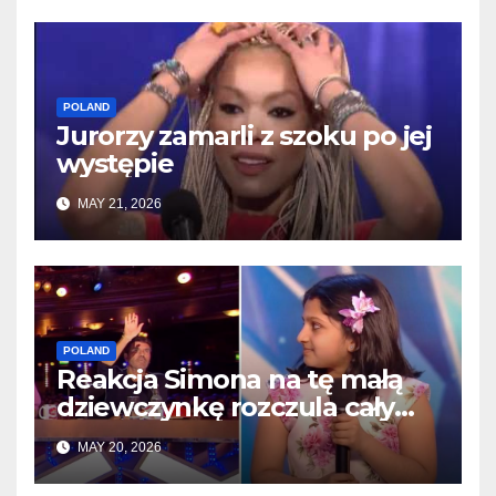
POLAND
Jurorzy zamarli z szoku po jej
występie
MAY 21, 2026
POLAND
Reakcja Simona na tę małą
dziewczynkę rozczula cały
internet
MAY 20, 2026