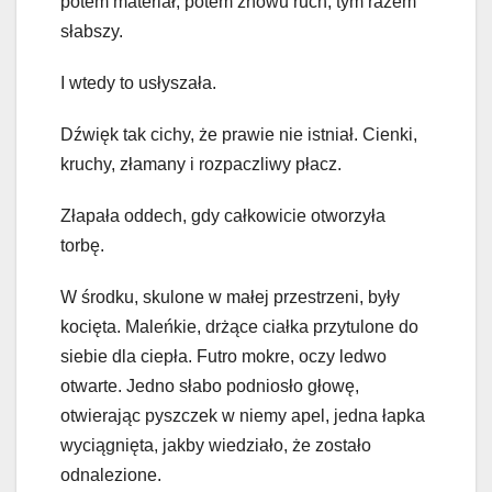
potem materiał, potem znowu ruch, tym razem
słabszy.
I wtedy to usłyszała.
Dźwięk tak cichy, że prawie nie istniał. Cienki,
kruchy, złamany i rozpaczliwy płacz.
Złapała oddech, gdy całkowicie otworzyła
torbę.
W środku, skulone w małej przestrzeni, były
kocięta. Maleńkie, drżące ciałka przytulone do
siebie dla ciepła. Futro mokre, oczy ledwo
otwarte. Jedno słabo podniosło głowę,
otwierając pyszczek w niemy apel, jedna łapka
wyciągnięta, jakby wiedziało, że zostało
odnalezione.