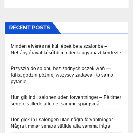
RECENT POSTS
Minden elvárás nélkül lépett be a szalonba –
Néhány órával később mindenki ugyanazt kérdezte
Przyszła do salonu bez żadnych oczekiwań —
Kilka godzin później wszyscy zadawali to samo
pytanie
Hun gik ind i salonen uden forventninger – Få timer
senere stillede alle det samme spørgsmål
Hon gick in i salongen utan några förväntningar –
Några timmar senare ställde alla samma fråga