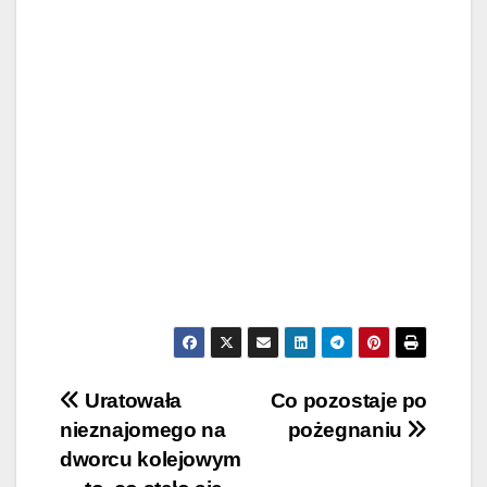
Post
Uratowała
Co pozostaje po
nieznajomego na
pożegnaniu
navigation
dworcu kolejowym