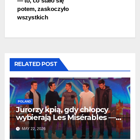
— to, co stało się
potem, zaskoczyło
wszystkich
RELATED POST
POLAND
Jurorzy kpią, gdy chłopcy
wybierają Les Misérables —
ale po kilku sekundach
MAY 22, 2026
wszystko się zmienia