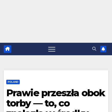
POLAND
Prawie przeszła obok
torby — to, co