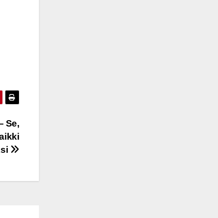
— Se,
aikki
ksi