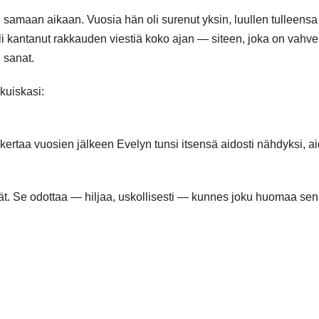
 samaan aikaan. Vuosia hän oli surenut yksin, luullen tulleensa
oli kantanut rakkauden viestiä koko ajan — siteen, joka on vahv
 sanat.
 kuiskasi:
kertaa vuosien jälkeen Evelyn tunsi itsensä aidosti nähdyksi, ai
ät. Se odottaa — hiljaa, uskollisesti — kunnes joku huomaa sen