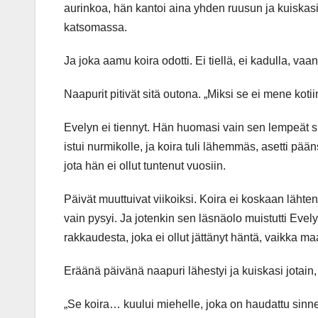
aurinkoa, hän kantoi aina yhden ruusun ja kuiskasi
katsomassa.
Ja joka aamu koira odotti. Ei tiellä, ei kadulla, va
Naapurit pitivät sitä outona. „Miksi se ei mene kotii
Evelyn ei tiennyt. Hän huomasi vain sen lempeät si
istui nurmikolle, ja koira tuli lähemmäs, asetti pä
jota hän ei ollut tuntenut vuosiin.
Päivät muuttuivat viikoiksi. Koira ei koskaan lähte
vain pysyi. Ja jotenkin sen läsnäolo muistutti Evel
rakkaudesta, joka ei ollut jättänyt häntä, vaikka ma
Eräänä päivänä naapuri lähestyi ja kuiskasi jotain,
„Se koira… kuului miehelle, joka on haudattu sinne.