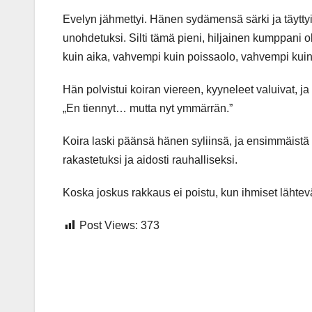
Evelyn jähmettyi. Hänen sydämensä särki ja täyttyi
unohdetuksi. Silti tämä pieni, hiljainen kumppani 
kuin aika, vahvempi kuin poissaolo, vahvempi kuin
Hän polvistui koiran viereen, kyyneleet valuivat, ja
„En tiennyt… mutta nyt ymmärrän.”
Koira laski päänsä hänen syliinsä, ja ensimmäistä 
rakastetuksi ja aidosti rauhalliseksi.
Koska joskus rakkaus ei poistu, kun ihmiset lähtev
Post Views:
373