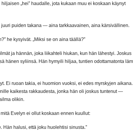
 hiljaisen „hei” haudalle, jota kukaan muu ei koskaan käynyt
an juuri puiden takana — aina tarkkaavainen, aina kärsivällinen.
n?” he kysyivät. „Miksi se on aina täällä?”
lmät ja hännän, joka liikahteli hiukan, kun hän lähestyi. Joskus
änsä hänen syliinsä. Hän hymyili hiljaa, tuntien odottamatonta lä
nyt. Ei ruoan takia, ei huomion vuoksi, ei edes myrskyjen aikana
ynille kaikesta rakkaudesta, jonka hän oli joskus tuntenut —
ailma olikin.
 mitä Evelyn ei ollut koskaan ennen kuullut:
 Hän halusi, että joku huolehtisi sinusta.”