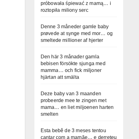
próbowała śpiewać z mamą… i
roztopiła miliony serc
Denne 3 måneder gamle baby
prøvede at synge med mor… og
smeltede millioner af hjerter
Den här 3 månader gamla
bebisen försökte sjunga med
mamma… och fick miljoner
hjärtan att smälta
Deze baby van 3 maanden
probeerde mee te zingen met
mama… en liet miljoenen harten
smelten
Esta bebê de 3 meses tentou
cantar com a mamãe… e derreteu