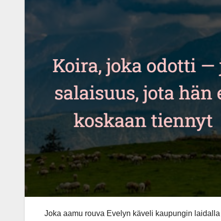
Joka aamu rouva Evelyn käveli kaupungin laidalla si