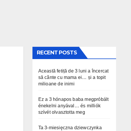
RECENT POSTS
Această fetiță de 3 luni a încercat
să cânte cu mama ei… și a topit
milioane de inimi
Ez a 3 hónapos baba megpróbált
énekelni anyával… és milliók
szívét olvasztotta meg
Ta 3-miesięczna dziewczynka