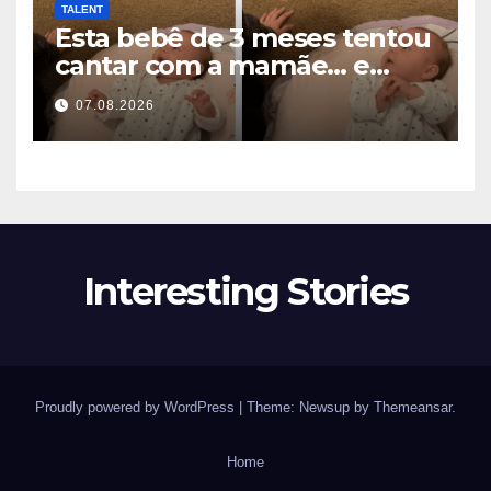
TALENT
Esta bebê de 3 meses tentou
cantar com a mamãe… e
derreteu milhões de
07.08.2026
corações
Interesting Stories
Proudly powered by WordPress
|
Theme: Newsup by
Themeansar
.
Home