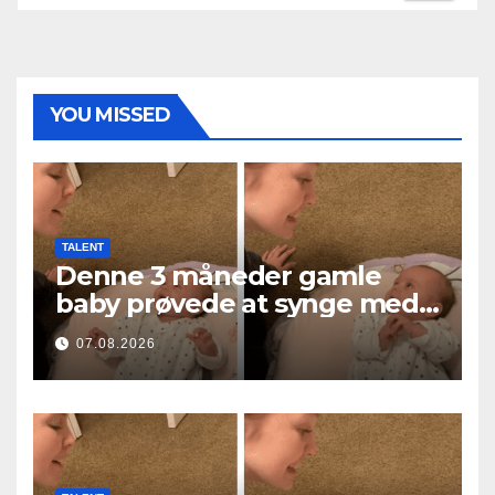
YOU MISSED
TALENT
Denne 3 måneder gamle
baby prøvede at synge med
mor… og smeltede millioner
07.08.2026
af hjerter