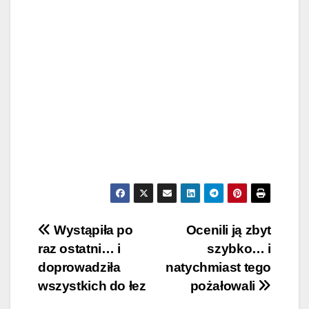
Post
Wystąpiła po
Ocenili ją zbyt
raz ostatni… i
szybko… i
navigation
doprowadziła
natychmiast tego
wszystkich do łez
pożałowali