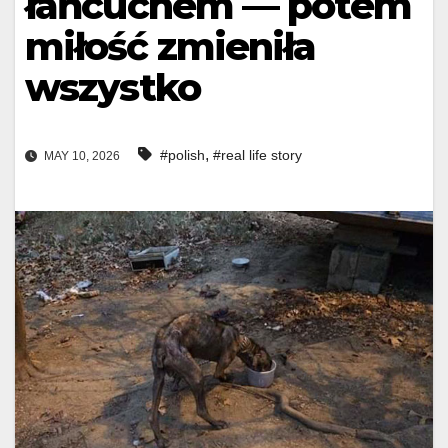
łańcuchem — potem
miłość zmieniła
wszystko
,
#polish
#real life story
MAY 10, 2026