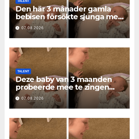
TALENT
Den här 3 månader gamla
bebisen försökte sjunga med
mamma… och fick miljoner
07.08.2026
hjärtan att smälta
TALENT
Deze baby van 3 maanden
probeerde mee te zingen
met mama… en liet
07.08.2026
miljoenen harten smelten