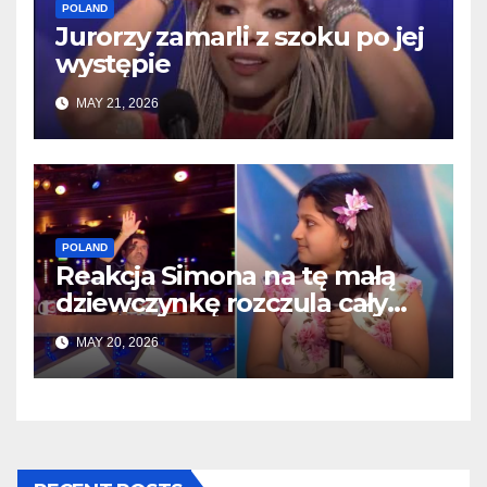
POLAND
Jurorzy zamarli z szoku po jej
występie
MAY 21, 2026
POLAND
Reakcja Simona na tę małą
dziewczynkę rozczula cały
internet
MAY 20, 2026