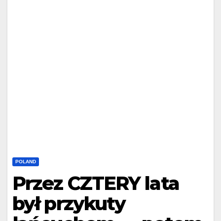
POLAND
Przez CZTERY lata
był przykuty