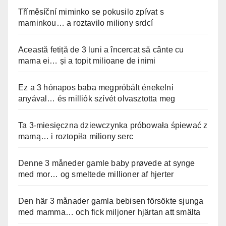
Tříměsíční miminko se pokusilo zpívat s
maminkou… a roztavilo miliony srdcí
Această fetiță de 3 luni a încercat să cânte cu
mama ei… și a topit milioane de inimi
Ez a 3 hónapos baba megpróbált énekelni
anyával… és milliók szívét olvasztotta meg
Ta 3-miesięczna dziewczynka próbowała śpiewać z
mamą… i roztopiła miliony serc
Denne 3 måneder gamle baby prøvede at synge
med mor… og smeltede millioner af hjerter
Den här 3 månader gamla bebisen försökte sjunga
med mamma… och fick miljoner hjärtan att smälta