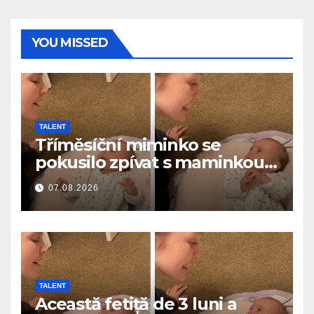
YOU MISSED
TALENT
Tříměsíční miminko se
pokusilo zpívat s maminkou…
a roztavilo miliony srdcí
07.08.2026
TALENT
Această fetiță de 3 luni a