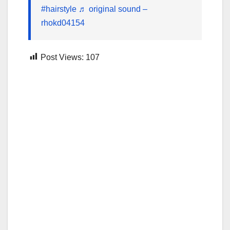
#hairstyle
♬ original sound –
rhokd04154
Post Views:
107