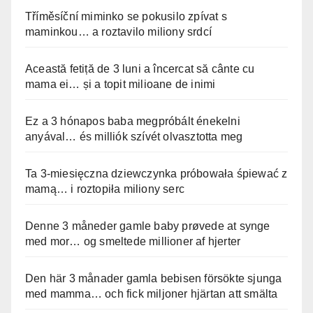
Tříměsíční miminko se pokusilo zpívat s
maminkou… a roztavilo miliony srdcí
Această fetiță de 3 luni a încercat să cânte cu
mama ei… și a topit milioane de inimi
Ez a 3 hónapos baba megpróbált énekelni
anyával… és milliók szívét olvasztotta meg
Ta 3-miesięczna dziewczynka próbowała śpiewać z
mamą… i roztopiła miliony serc
Denne 3 måneder gamle baby prøvede at synge
med mor… og smeltede millioner af hjerter
Den här 3 månader gamla bebisen försökte sjunga
med mamma… och fick miljoner hjärtan att smälta