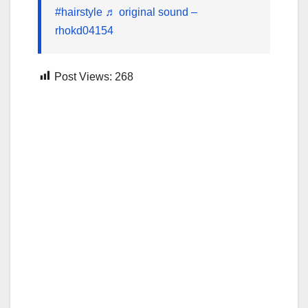
#hairstyle
♬ original sound –
rhokd04154
Post Views:
268