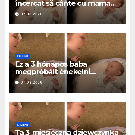
încercat să cânte cu mama
ei… și a topit milioane de
07.08.2026
inimi
TALENT
Ez a 3 hónapos baba
megpróbált énekelni
anyával… és milliók szívét
07.08.2026
olvasztotta meg
TALENT
Ta 3-miesięczna dziewczynka