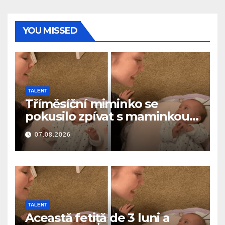
YOU MISSED
TALENT
Tříměsíční miminko se
pokusilo zpívat s maminkou…
a roztavilo miliony srdcí
07.08.2026
TALENT
Această fetiță de 3 luni a