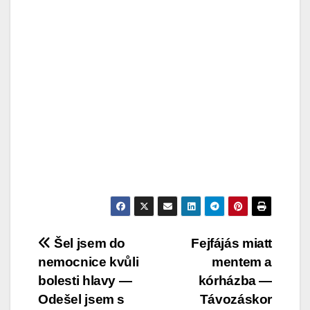
Post
Šel jsem do
Fejfájás miatt
nemocnice kvůli
mentem a
navigation
bolesti hlavy —
kórházba —
Odešel jsem s
Távozáskor