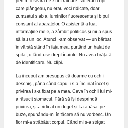
pentru o seară de zi lucrătoare. Nu erau copii
care plângeau, nu erau voci ridicate, doar
zumzetul slab al luminilor fluorescente și bipul
constant al aparatelor. O asistentă a luat
informațiile mele, a zâmbit politicos și mi-a spus
să iau un loc. Atunci l-am observat — un bărbat
în vârstă stând în fața mea, purtând un halat de
spital, uitându-se drept înainte. Nu avea brățară
de identificare. Nu clipi.
La început am presupus că doarme cu ochii
deschiși, până când capul i s-a înclinat încet și
privirea i s-a fixat pe a mea. Ceva în ochii lui mi-
a răsucit stomacul. Fără să își desprindă
privirea, și-a ridicat un deget și l-a apăsat pe
buze, spunându-mi în tăcere să nu vorbesc. Un
fior mi-a străbătut corpul. Când mi s-a strigat