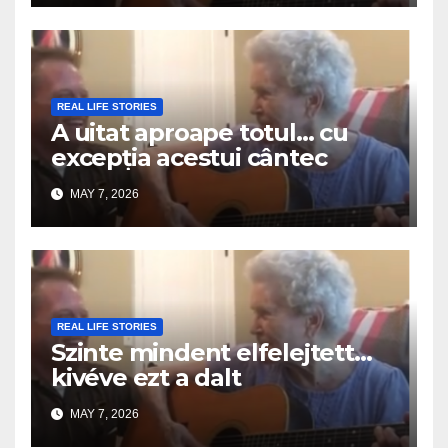
REAL LIFE STORIES
A uitat aproape totul… cu
excepția acestui cântec
MAY 7, 2026
REAL LIFE STORIES
Szinte mindent elfelejtett…
kivéve ezt a dalt
MAY 7, 2026