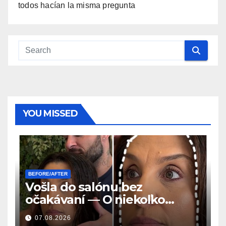
todos hacían la misma pregunta
YOU MISSED
BEFORE/AFTER
Vošla do salónu bez
očakávaní — O niekoľko
hodín neskôr sa všetci pýtali
07.08.2026
tú istú otázku