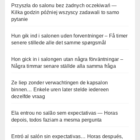
Przyszła do salonu bez żadnych oczekiwań —
Kilka godzin później wszyscy zadawali to samo
pytanie
Hun gik ind i salonen uden forventninger – Få timer
senere stillede alle det samme spørgsmål
Hon gick in i salongen utan några förväntningar –
Några timmar senare ställde alla samma fråga
Ze liep zonder verwachtingen de kapsalon
binnen… Enkele uren later stelde iedereen
dezelfde vraag
Ela entrou no salão sem expectativas — Horas
depois, todos faziam a mesma pergunta
Entró al salón sin expectativas… Horas después,