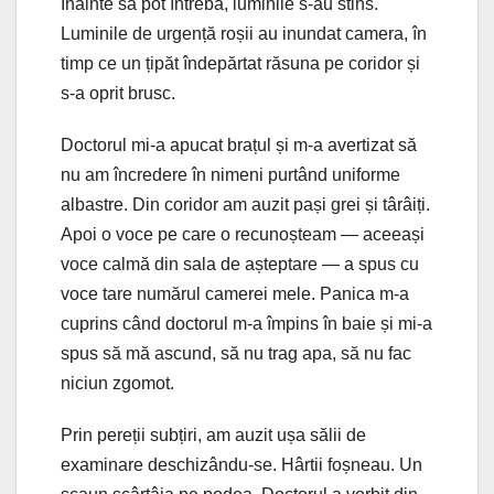
Înainte să pot întreba, luminile s-au stins.
Luminile de urgență roșii au inundat camera, în
timp ce un țipăt îndepărtat răsuna pe coridor și
s-a oprit brusc.
Doctorul mi-a apucat brațul și m-a avertizat să
nu am încredere în nimeni purtând uniforme
albastre. Din coridor am auzit pași grei și târâiți.
Apoi o voce pe care o recunoșteam — aceeași
voce calmă din sala de așteptare — a spus cu
voce tare numărul camerei mele. Panica m-a
cuprins când doctorul m-a împins în baie și mi-a
spus să mă ascund, să nu trag apa, să nu fac
niciun zgomot.
Prin pereții subțiri, am auzit ușa sălii de
examinare deschizându-se. Hârtii foșneau. Un