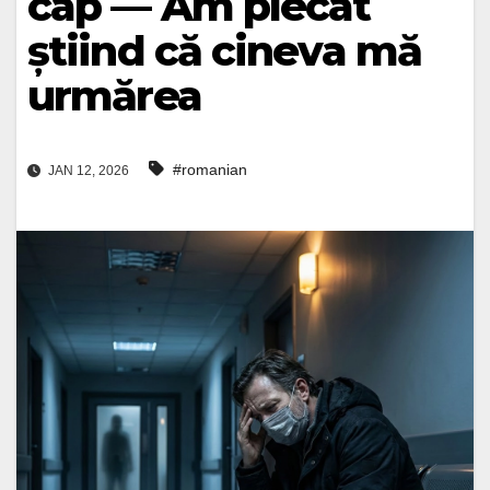
cap — Am plecat
știind că cineva mă
urmărea
#romanian
JAN 12, 2026