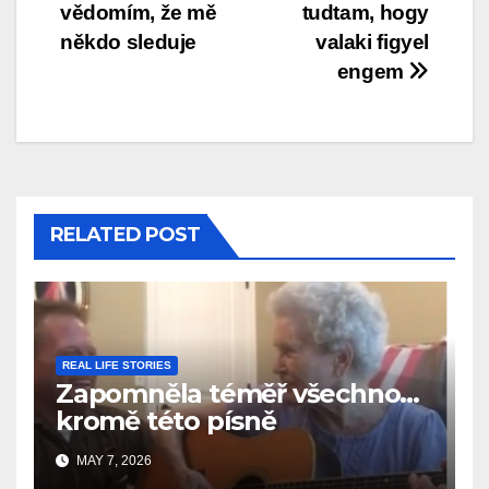
vědomím, že mě
tudtam, hogy
někdo sleduje
valaki figyel
engem
RELATED POST
REAL LIFE STORIES
Zapomněla téměř všechno…
kromě této písně
MAY 7, 2026