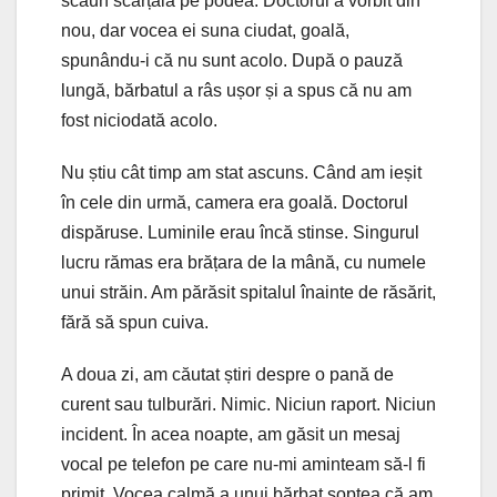
scaun scârțâia pe podea. Doctorul a vorbit din
nou, dar vocea ei suna ciudat, goală,
spunându-i că nu sunt acolo. După o pauză
lungă, bărbatul a râs ușor și a spus că nu am
fost niciodată acolo.
Nu știu cât timp am stat ascuns. Când am ieșit
în cele din urmă, camera era goală. Doctorul
dispăruse. Luminile erau încă stinse. Singurul
lucru rămas era brățara de la mână, cu numele
unui străin. Am părăsit spitalul înainte de răsărit,
fără să spun cuiva.
A doua zi, am căutat știri despre o pană de
curent sau tulburări. Nimic. Niciun raport. Niciun
incident. În acea noapte, am găsit un mesaj
vocal pe telefon pe care nu-mi aminteam să-l fi
primit. Vocea calmă a unui bărbat șoptea că am