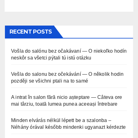
RECENT POSTS
Vošla do salónu bez očakávaní — O niekoľko hodín
neskôr sa všetci pýtali tú istú otázku
Vešla do salonu bez očekávání — O několik hodin
později se všichni ptali na to samé
A intrat în salon fără nicio așteptare — Câteva ore
mai târziu, toată lumea punea aceeași întrebare
Minden elvárás nélkül lépett be a szalonba –
Néhány órával később mindenki ugyanazt kérdezte