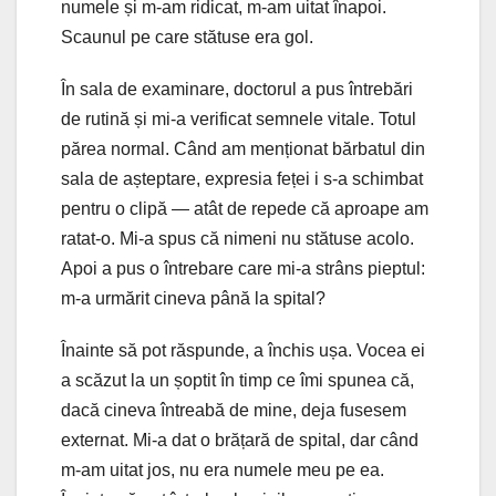
numele și m-am ridicat, m-am uitat înapoi.
Scaunul pe care stătuse era gol.
În sala de examinare, doctorul a pus întrebări
de rutină și mi-a verificat semnele vitale. Totul
părea normal. Când am menționat bărbatul din
sala de așteptare, expresia feței i s-a schimbat
pentru o clipă — atât de repede că aproape am
ratat-o. Mi-a spus că nimeni nu stătuse acolo.
Apoi a pus o întrebare care mi-a strâns pieptul:
m-a urmărit cineva până la spital?
Înainte să pot răspunde, a închis ușa. Vocea ei
a scăzut la un șoptit în timp ce îmi spunea că,
dacă cineva întreabă de mine, deja fusesem
externat. Mi-a dat o brățară de spital, dar când
m-am uitat jos, nu era numele meu pe ea.