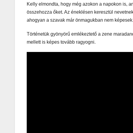
Kelly elmondta, hogy még azokon a napokon is, ami
összehozza őket. Az éneklésen keresztül nevetn
ahogyan a szavak már önmagukban nem képesek
Történetük gyönyörű emlékeztető a zene maradand
mellett is képes tovább ragyogni.