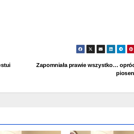
stui
Zapomniała prawie wszystko… opróc
piose