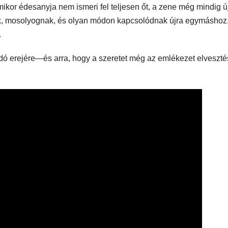
kor édesanyja nem ismeri fel teljesen őt, a zene még mindig ú
ek, mosolyognak, és olyan módon kapcsolódnak újra egymáshoz
.
ó erejére—és arra, hogy a szeretet még az emlékezet elveszté