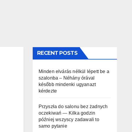
RECENT POSTS
Minden elvárás nélkül lépett be a
szalonba – Néhány órával
később mindenki ugyanazt
kérdezte
Przyszła do salonu bez żadnych
oczekiwań — Kilka godzin
później wszyscy zadawali to
samo pytanie