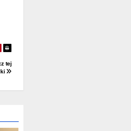
z tej
nki