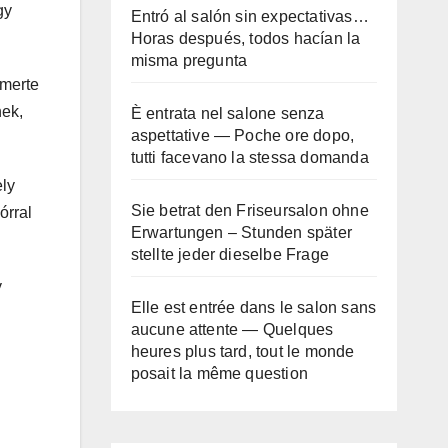
gy
Entró al salón sin expectativas…
Horas después, todos hacían la
misma pregunta
smerte
nek,
È entrata nel salone senza
aspettative — Poche ore dopo,
tutti facevano la stessa domanda
ely
Sie betrat den Friseursalon ohne
órral
Erwartungen – Stunden später
stellte jeder dieselbe Frage
y
Elle est entrée dans le salon sans
aucune attente — Quelques
heures plus tard, tout le monde
posait la même question