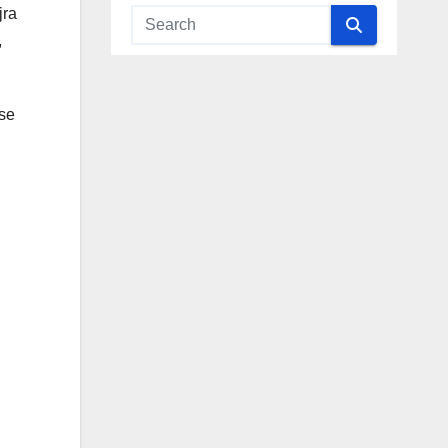
jra
,
se