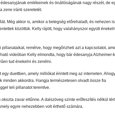
gs édesanyjának emlékeinek és önállóságának nagy részét, de e
 zene iránti szeretetét.
fiát. Még akkor is, amikor a betegség előrehaladt, és nehezen i
lentettek közöttük. Kelly rájött, hogy valahányszor együtt énekel
 pillanataikat, remélve, hogy megőrizheti azt a kapcsolatot, am
ható videóban Kelly elmondta, hogy bár édesanyja Alzheimer-k
en tud énekelni és zenélni.
t egy duettben, amely milliókat érintett meg az interneten. Ahog
k minden akkordra. Hangja természetesen olvadt össze fia
el teli pillanatot teremtve.
okozta zavar eltűnne. A dalszöveg szinte erőfeszítés nélkül tért
 amely egyre nehezebben volt érthető számára.