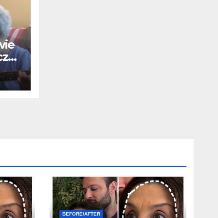
wie
cz
BEFORE/AFTER