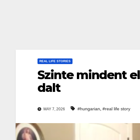
REAL LIFE STORIES
Szinte mindent el
dalt
,
#hungarian
#real life story
MAY 7, 2026