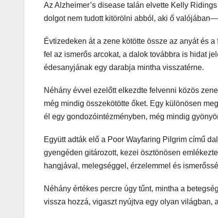
Az Alzheimer’s disease talán elvette Kelly Ridin
dolgot nem tudott kitörölni abból, aki ő valójában—a
Évtizedeken át a zene kötötte össze az anyát és a 
fel az ismerős arcokat, a dalok továbbra is hidat je
édesanyjának egy darabja mintha visszatérne.
Néhány évvel ezelőtt elkezdte felvenni közös zenei
még mindig összekötötte őket. Egy különösen meg
él egy gondozóintézményben, még mindig gyönyörű
Együtt adták elő a Poor Wayfaring Pilgrim című dal
gyengéden gitározott, kezei ösztönösen emlékezte
hangjával, melegséggel, érzelemmel és ismerősségg
Néhány értékes percre úgy tűnt, mintha a betegség 
vissza hozzá, vigaszt nyújtva egy olyan világban,