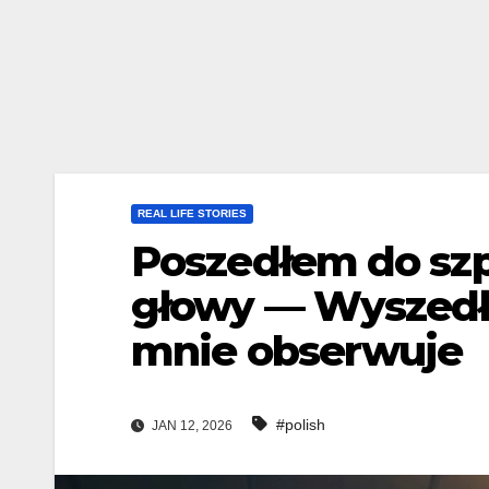
REAL LIFE STORIES
Poszedłem do szp
głowy — Wyszedł
mnie obserwuje
#polish
JAN 12, 2026