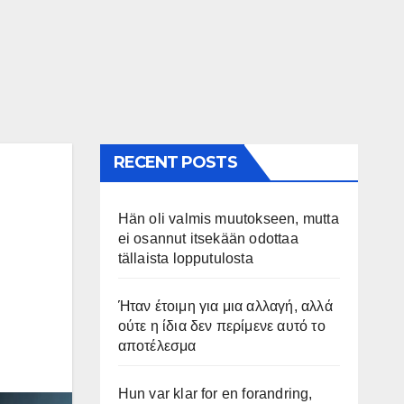
RECENT POSTS
Hän oli valmis muutokseen, mutta
ei osannut itsekään odottaa
tällaista lopputulosta
Ήταν έτοιμη για μια αλλαγή, αλλά
ούτε η ίδια δεν περίμενε αυτό το
αποτέλεσμα
Hun var klar for en forandring,