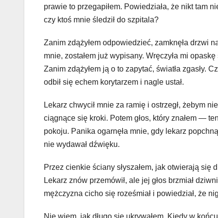
prawie to przegapiłem. Powiedziała, że nikt tam nie
czy ktoś mnie śledził do szpitala?
Zanim zdążyłem odpowiedzieć, zamknęła drzwi na kl
mnie, zostałem już wypisany. Wręczyła mi opaskę s
Zanim zdążyłem ją o to zapytać, światła zgasły. C
odbił się echem korytarzem i nagle ustał.
Lekarz chwycił mnie za ramię i ostrzegł, żebym ni
ciągnące się kroki. Potem głos, który znałem — t
pokoju. Panika ogarnęła mnie, gdy lekarz popchnął
nie wydawał dźwięku.
Przez cienkie ściany słyszałem, jak otwierają się
Lekarz znów przemówił, ale jej głos brzmiał dziwn
mężczyzna cicho się roześmiał i powiedział, że ni
Nie wiem, jak długo się ukrywałem. Kiedy w końcu 