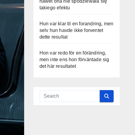
nawet ona nie spodziewała się
takiego efektu
Hun var klar til en forandring, men
selv hun havde ikke forventet
dette resultat
Hon var redo för en förändring,
men inte ens hon förväntade sig
det här resultatet