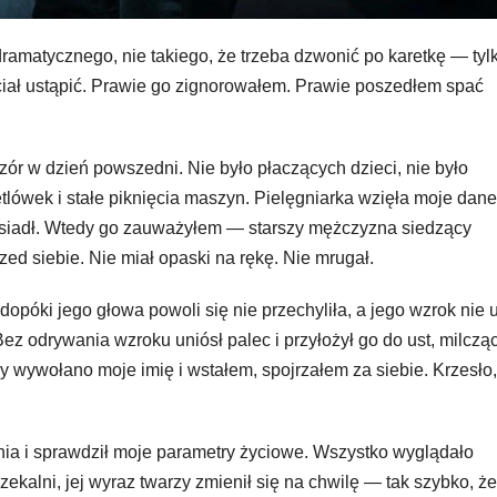
ramatycznego, nie takiego, że trzeba dzwonić po karetkę — tyl
ciał ustąpić. Prawie go zignorowałem. Prawie poszedłem spać
zór w dzień powszedni. Nie było płaczących dzieci, nie było
tlówek i stałe piknięcia maszyn. Pielęgniarka wzięła moje dane
usiadł. Wtedy go zauważyłem — starszy mężczyzna siedzący
zed siebie. Nie miał opaski na rękę. Nie mrugał.
opóki jego głowa powoli się nie przechyliła, a jego wzrok nie u
ez odrywania wzroku uniósł palec i przyłożył go do ust, milczą
y wywołano moje imię i wstałem, spojrzałem za siebie. Krzesło
nia i sprawdził moje parametry życiowe. Wszystko wyglądało
alni, jej wyraz twarzy zmienił się na chwilę — tak szybko, że