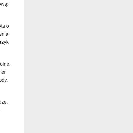
ową:
yta o
enia.
rzyk
olne,
mer
ody,
dze.
e