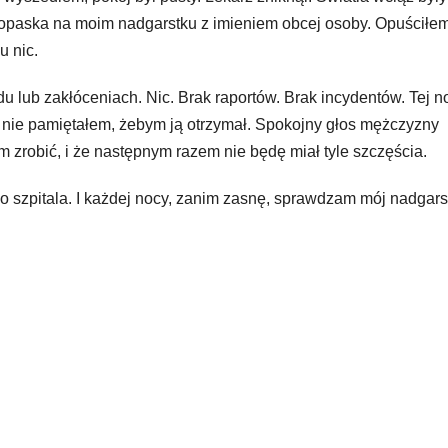
a opaska na moim nadgarstku z imieniem obcej osoby. Opuściłe
u nic.
u lub zakłóceniach. Nic. Brak raportów. Brak incydentów. Tej n
 nie pamiętałem, żebym ją otrzymał. Spokojny głos mężczyzny
m zrobić, i że następnym razem nie będę miał tyle szczęścia.
o szpitala. I każdej nocy, zanim zasnę, sprawdzam mój nadgars