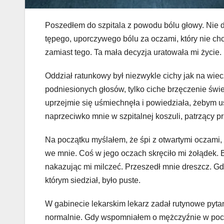
Poszedłem do szpitala z powodu bólu głowy. Nie d
tępego, uporczywego bólu za oczami, który nie ch
zamiast tego. Ta mała decyzja uratowała mi życie.
Oddział ratunkowy był niezwykle cichy jak na wiec
podniesionych głosów, tylko ciche brzęczenie świe
uprzejmie się uśmiechnęła i powiedziała, żebym 
naprzeciwko mnie w szpitalnej koszuli, patrzący pr
Na początku myślałem, że śpi z otwartymi oczami, d
we mnie. Coś w jego oczach skręciło mi żołądek. B
nakazując mi milczeć. Przeszedł mnie dreszcz. Gd
którym siedział, było puste.
W gabinecie lekarskim lekarz zadał rutynowe pyta
normalnie. Gdy wspomniałem o mężczyźnie w poczek