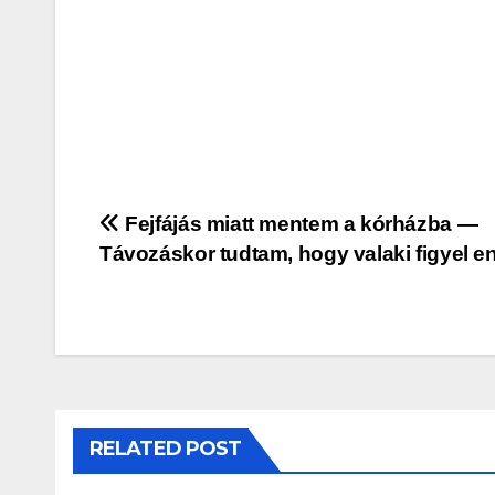
Post
Fejfájás miatt mentem a kórházba —
Távozáskor tudtam, hogy valaki figyel 
navigation
RELATED POST