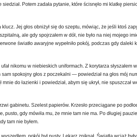
 siedział. Potem zadała pytanie, które ścisnęło mi klatkę piersi
ucz. Jej głos obniżył się do szeptu, mówiąc, że jeśli ktoś zap
zpitalną, ale gdy spojrzałem w dół, nie było na niej mojego imi
zerwone światło awaryjne wypełniło pokój, podczas gdy daleki k
e ufał nikomu w niebieskich uniformach. Z korytarza słyszałem w
en sam spokojny głos z poczekalni — powiedział na głos mój nu
 mnie do łazienki i powiedział, abym się ukrył, nie spuszczał w
 drzwi gabinetu. Szelest papierów. Krzesło przeciągane po podło
ie, pusto, gdy mówiła mu, że mnie tam nie ma. Po długiej pauzi
gdy tam nie byłem.
wyszedłem, pokój był pusty. Lekarz zniknął. Światła wciąż były