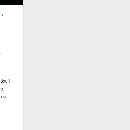
ko
,
tkwił
co
, na