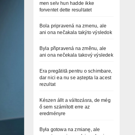
men selv hun hadde ikke
forventet dette resultatet
Bola pripravená na zmenu, ale
ani ona nečakala takýto výsledok
Byla připravená na změnu, ale
ani ona nečekala takový výsledek
Era pregătită pentru o schimbare,
dar nici ea nu se aștepta la acest
rezultat
Készen állt a változásra, de még
ő sem számított erre az
eredményre
Była gotowa na zmianę, ale