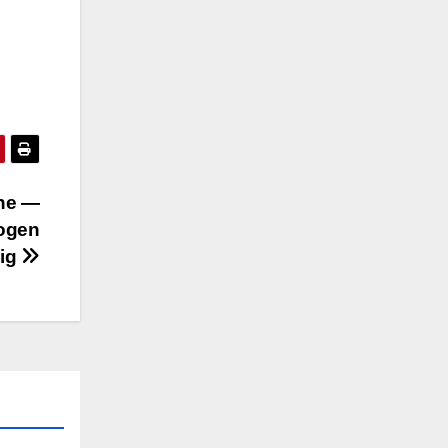
ine —
nogen
ig